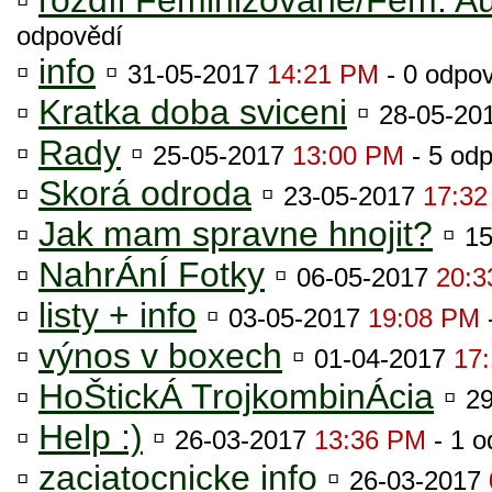
▫
rozdíl Feminizovane/Fem. A
odpovědí
▫
info
▫
31-05-2017
14:21 PM
- 0 odpo
▫
Kratka doba sviceni
▫
28-05-20
▫
Rady
▫
25-05-2017
13:00 PM
- 5 od
▫
Skorá odroda
▫
23-05-2017
17:3
▫
Jak mam spravne hnojit?
▫
1
▫
NahrÁnÍ Fotky
▫
06-05-2017
20:3
▫
listy + info
▫
03-05-2017
19:08 PM
▫
výnos v boxech
▫
01-04-2017
17
▫
HoŠtickÁ TrojkombinÁcia
▫
2
▫
Help :)
▫
26-03-2017
13:36 PM
- 1 
▫
zaciatocnicke info
▫
26-03-2017