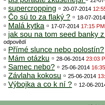
22-0
▫
supercropping
▫
20-07-2014
12:5
▫
Čo sú to za flaký ?
▫
18-07-201
▫
Malá kytka
▫
17-07-2014
17:15 PM
▫
jak sou na tom seed banky z 
odpovědí
▫
Přímé slunce nebo polostín?
▫
Mám otázku
▫
28-06-2014
23:03 
▫
Samec nebo?
▫
25-06-2014
16:3
▫
Závlaha kokosu
▫
25-06-2014
13
▫
Výbojka a co k ní ?
▫
12-06-20