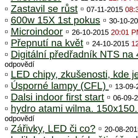
▫
Zastavil se růst
▫
07-11-2015
08:
▫
600w 15X 1st pokus
▫
30-10-2
▫
Microindoor
▫
26-10-2015
20:01 
▫
Přepnutí na květ
▫
24-10-2015
1
▫
Digitální předřadník NTS na
odpovědí
▫
LED chipy, zkušenosti, kde 
▫
Úsporné lampy (CFL)
▫
13-09
▫
Dalsi indoor first start
▫
06-09-
▫
hydro atami wilma. 150x150
odpovědí
▫
Zářivky, LED či co?
▫
20-08-20