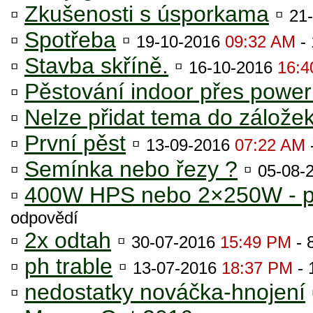
▫
Zkušenosti s úsporkama
▫
21
▫
Spotřeba
▫
19-10-2016
09:32 AM
- 
▫
Stavba skříně.
▫
16-10-2016
16:4
▫
Pěstování indoor přes powe
▫
Nelze přidat tema do zálože
▫
První pěst
▫
13-09-2016
07:22 AM
▫
Semínka nebo řezy ?
▫
05-08-
▫
400W HPS nebo 2×250W - p
odpovědí
▫
2x odtah
▫
30-07-2016
15:49 PM
- 
▫
ph trable
▫
13-07-2016
18:37 PM
- 
▫
nedostatky nováčka-hnojení