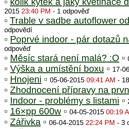
▫
kolik kytek a jaký květináče
2015
23:40 PM
- 1 odpověď
▫
Trable v sadbe autoflower o
odpovědí
▫
Poprvé indoor - pár dotazů 
odpověď
▫
Měsíc stará není malá? :O
▫
▫
Výška a umístění boxu
▫
17-0
▫
Hnojeni
▫
05-06-2015
09:41 AM
- 18
▫
Zhodnocení přípravy na prvn
▫
Indoor - problémy s listami
▫
▫
16×pp 600w
▫
04-05-2015
00:19 
▫
Zářivka
▫
06-04-2015
22:24 PM
- 3 