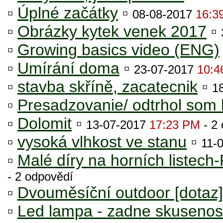
▫
Úplné začátky
▫
08-08-2017
16:3
▫
Obrázky kytek venek 2017
▫
▫
Growing basics video (ENG)
▫
Umírání doma
▫
23-07-2017
10:4
▫
stavba skříně, zacatecnik
▫
1
▫
Presadzovanie/ odtrhol som
▫
Dolomit
▫
13-07-2017
17:23 PM
- 2
▫
vysoká vlhkost ve stanu
▫
11-
▫
Malé díry na horních liste
- 2 odpovědí
▫
Dvouměsíční outdoor [dotaz]
▫
Led lampa - zadne skusenos