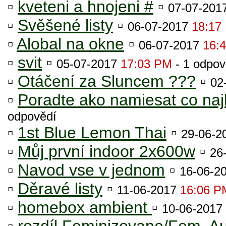
▫
kveteni a hnojeni #
▫
07-07-201
▫
Svěšené listy
▫
06-07-2017
18:17
▫
Alobal na okne
▫
06-07-2017
16:
▫
svit
▫
05-07-2017
17:03 PM
- 1 odpo
▫
Otáčení za Sluncem ???
▫
02
▫
Poradte ako namiesat co najl
odpovědí
▫
1st Blue Lemon Thai
▫
29-06-2
▫
Můj první indoor 2x600w
▫
26
▫
Navod vse v jednom
▫
16-06-2
▫
Děravé listy
▫
11-06-2017
16:06 P
▫
homebox ambient
▫
10-06-2017