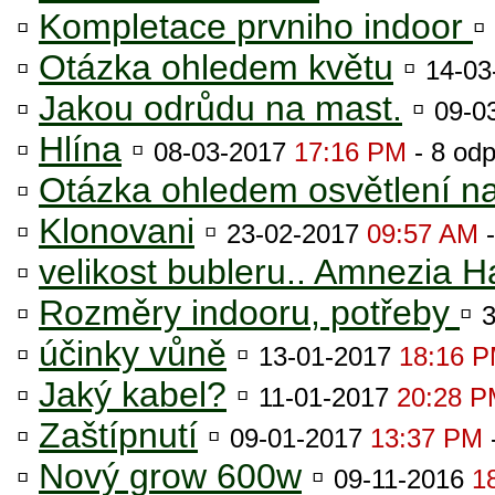
▫
Kompletace prvniho indoor
▫
▫
Otázka ohledem květu
▫
14-0
▫
Jakou odrůdu na mast.
▫
09-0
▫
Hlína
▫
08-03-2017
17:16 PM
- 8 od
▫
Otázka ohledem osvětlení na
▫
Klonovani
▫
23-02-2017
09:57 AM
-
▫
velikost bubleru.. Amnezia 
▫
Rozměry indooru, potřeby
▫
▫
účinky vůně
▫
13-01-2017
18:16 
▫
Jaký kabel?
▫
11-01-2017
20:28 
▫
Zaštípnutí
▫
09-01-2017
13:37 PM
▫
Nový grow 600w
▫
09-11-2016
1