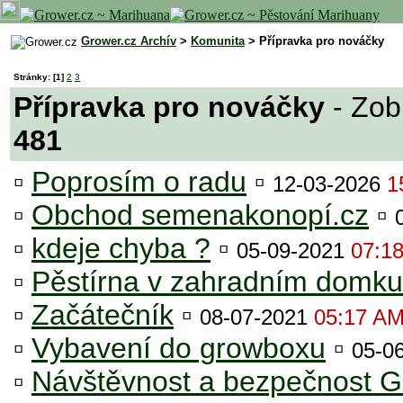
Grower.cz Archív
>
Komunita
> Přípravka pro nováčky
Stránky:
[1]
2
3
Přípravka pro nováčky
- Zob
481
▫
Poprosím o radu
▫
12-03-2026
1
▫
Obchod semenakonopí.cz
▫
▫
kdeje chyba ?
▫
05-09-2021
07:1
▫
Pěstírna v zahradním domku
▫
Začátečník
▫
08-07-2021
05:17 A
▫
Vybavení do growboxu
▫
05-0
▫
Návštěvnost a bezpečnost 