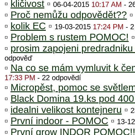
▫
kličivost
▫
06-04-2015
10:17 AM
- 2
▫
Proč nemůžu odpovědět??
▫
kolik EC
▫
19-03-2015
17:24 PM
- 2
▫
Problem s rustem POMOC!
▫
prosim zapojeni predradniku 
odpověď
▫
Na co se mám vymluvit k če
17:33 PM
- 22 odpovědí
▫
Micropěst, pomoc se světle
▫
Black Domina 19.ks pod 400
▫
idealni velikost kontejneru
▫
2
▫
První indoor - POMOC
▫
13-1
▫
První grow INDOR POMOC!