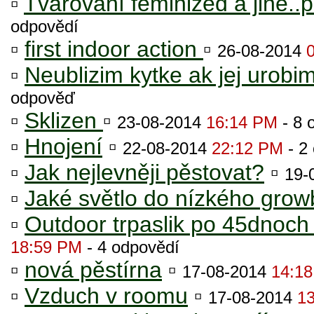
▫
Tvarování feminized a jiné..
odpovědí
▫
first indoor action
▫
26-08-2014
▫
Neublizim kytke ak jej urobim
odpověď
▫
Sklizen
▫
23-08-2014
16:14 PM
- 8 
▫
Hnojení
▫
22-08-2014
22:12 PM
- 2
▫
Jak nejlevněji pěstovat?
▫
19-
▫
Jaké světlo do nízkého grow
▫
Outdoor trpaslik po 45dnoch 
18:59 PM
- 4 odpovědí
▫
nová pěstírna
▫
17-08-2014
14:1
▫
Vzduch v roomu
▫
17-08-2014
1