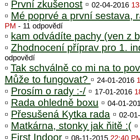
▫
První zkušenost
▫
02-04-2016
13
▫
Mé poprvé a první sestava, 
PM
- 11 odpovědí
▫
kam odvádíte pachy (ven z b
▫
Zhodnocení příprav pro 1. in
odpovědí
▫
Tak schválně co mi na to pov
Může to fungovat?
▫
24-01-2016
▫
Prosím o rady :-/
▫
17-01-2016
1
▫
Rada ohledně boxu
▫
04-01-20
▫
Přesušená Kytka rada
▫
02-01
▫
Matkárna, stonky jak ňitě :(
▫
First Indoor
▫
08-11-2015
22:40 P