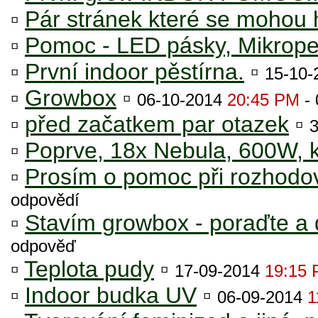
▫
Pár stránek které se mohou 
▫
Pomoc - LED pásky, Mikrope
▫
První indoor pěstírna.
▫
15-10
▫
Growbox
▫
06-10-2014
20:45 PM
- 
▫
před začatkem par otazek
▫
▫
Poprve, 18x Nebula, 600W, 
▫
Prosím o pomoc při rozhodo
odpovědí
▫
Stavím growbox - poraďte a 
odpověď
▫
Teplota pudy
▫
17-09-2014
19:15
▫
Indoor budka UV
▫
06-09-2014
1