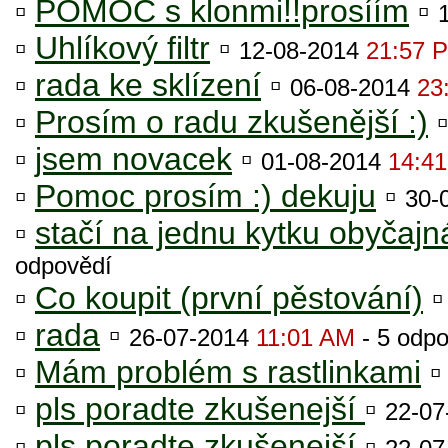
▫
POMOC s klonmi!!prosíím
▫
▫
Uhlíkový filtr
▫
12-08-2014
21:57 
▫
rada ke sklízení
▫
06-08-2014
23
▫
Prosím o radu zkušenější :)
▫
jsem novacek
▫
01-08-2014
14:4
▫
Pomoc prosím :) dekuju
▫
30-
▫
stačí na jednu kytku obyčajn
odpovědí
▫
Co koupit (první pěstování)
▫
rada
▫
26-07-2014
11:01 AM
- 5 odpo
▫
Mám problém s rastlinkami
▫
pls poradte zkušenejší
▫
22-0
▫
pls poradte zkušenejší
▫