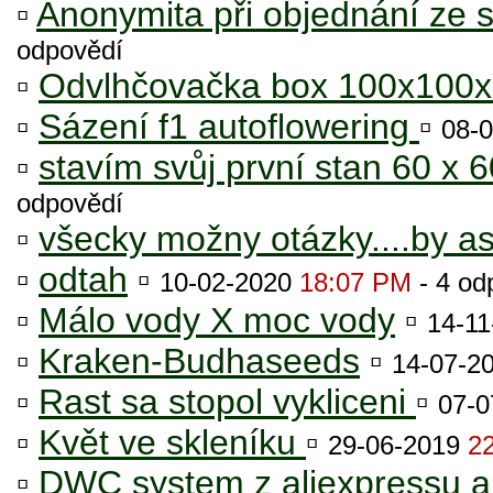
▫
Anonymita při objednání ze
odpovědí
▫
Odvlhčovačka box 100x100
▫
Sázení f1 autoflowering
▫
08-
▫
stavím svůj první stan 60 x 
odpovědí
▫
všecky možny otázky....by as
▫
odtah
▫
10-02-2020
18:07 PM
- 4 od
▫
Málo vody X moc vody
▫
14-1
▫
Kraken-Budhaseeds
▫
14-07-2
▫
Rast sa stopol vykliceni
▫
07-
▫
Květ ve skleníku
▫
29-06-2019
2
▫
DWC system z aliexpressu a