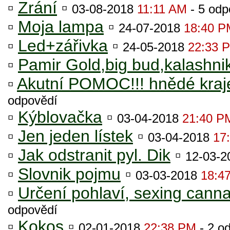
▫
Zrání
▫
03-08-2018
11:11 AM
- 5 odp
▫
Moja lampa
▫
24-07-2018
18:40 P
▫
Led+zářivka
▫
24-05-2018
22:33 
▫
Pamir Gold,big bud,kalashni
▫
Akutní POMOC!!! hnědé kraje 
odpovědí
▫
Kýblovačka
▫
03-04-2018
21:40 P
▫
Jen jeden lístek
▫
03-04-2018
17
▫
Jak odstranit pyl. Dik
▫
12-03-
▫
Slovnik pojmu
▫
03-03-2018
18:4
▫
Určení pohlaví, sexing cann
odpovědí
▫
Kokos
▫
02-01-2018
22:38 PM
- 2 o