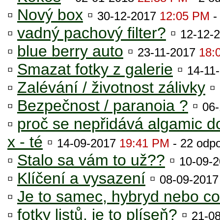
▫
Nový box
▫
30-12-2017
12:05 PM
-
▫
vadný pachový filter?
▫
12-12-
▫
blue berry auto
▫
23-11-2017
18:
▫
Smazat fotky z galerie
▫
14-11
▫
Zalévání / životnost zálivky
▫
▫
Bezpečnost / paranoia ?
▫
06
▫
proč se nepřidává algamic do
x - té
▫
14-09-2017
19:41 PM
- 22 odp
▫
Stalo sa vám to už??
▫
10-09-
▫
Klíčení a vysazení
▫
08-09-201
▫
Je to samec, hybryd nebo c
▫
fotky listů, je to plíseň?
▫
21-0