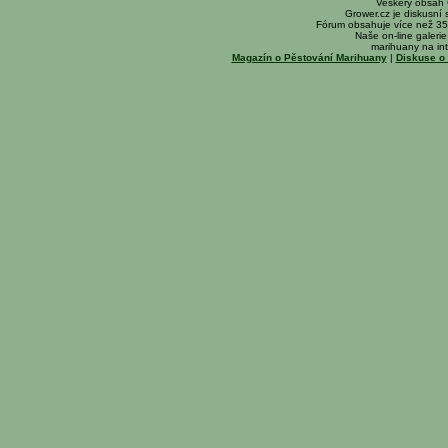
Veškerý obsah
Grower.cz je diskusní
Fórum obsahuje více než 35
Naše on-line galerie 
marihuany na int
Magazín o Pěstování Marihuany
|
Diskuse o