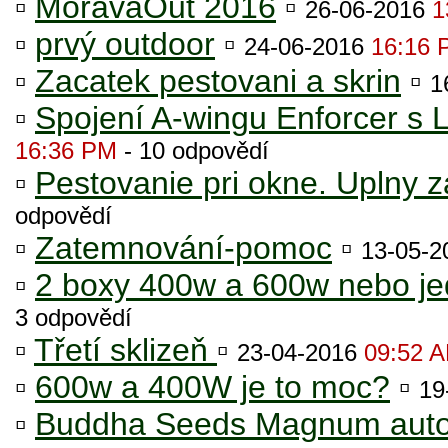
▫
MoravaOut 2016
▫
26-06-2016
1
▫
prvý outdoor
▫
24-06-2016
16:16 
▫
Zacatek pestovani a skrin
▫
1
▫
Spojení A-wingu Enforcer 
16:36 PM
- 10 odpovědí
▫
Pestovanie pri okne. Uplny z
odpovědí
▫
Zatemnování-pomoc
▫
13-05-
▫
2 boxy 400w a 600w nebo je
3 odpovědí
▫
Třetí sklizeň
▫
23-04-2016
09:52 
▫
600w a 400W je to moc?
▫
19
▫
Buddha Seeds Magnum aut