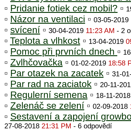
▫
Pridanie fotiek cez mobil?
▫
1
▫
Názor na ventilaci
▫
03-05-2019
▫
svícení
▫
30-04-2019
11:23 AM
- 2 
▫
Teplota a vlhkost
▫
13-04-2019
0
▫
Pomoc při prvních dnech
▫
16
▫
Zvlhčovačka
▫
01-02-2019
18:58 
▫
Par otazek na zacatek
▫
31-01
▫
Par rad na zaciatok
▫
20-11-20
▫
Regulerní semena
▫
18-11-201
▫
Zelenáč se zelení
▫
02-09-2018
▫
Sestavení a zapojení growb
27-08-2018
21:31 PM
- 6 odpovědí