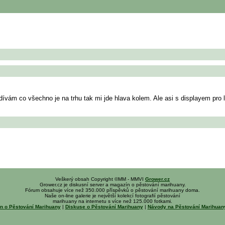
ívám co všechno je na trhu tak mi jde hlava kolem. Ale asi s displayem pro l
Veškerý obsah Copyright ©MM - MMVI
Grower.cz
Grower.cz je diskusní server a magazín o pěstování marihuany.
Fórum obsahuje více než 350.000 příspěvků o pěstování marihuany doma.
Naše on-line galerie je největší kolekcí fotografií pěstování
marihuany na internetu s více než 125.000 fotkami.
n o Pěstování Marihuany
|
Diskuse o Pěstování Marihuany
|
Návody na Pěstování Marihua