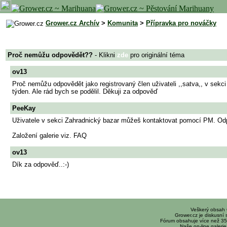
Grower.cz Archív
>
Komunita
>
Přípravka pro nováčky
Proč nemůžu odpovědět??
- Klikni
zde
pro originální téma
ov13
Proč nemůžu odpovědět jako registrovaný člen uživateli ,,satva,, v sekci
týden. Ale rád bych se podělil. Děkuji za odpověď
PeeKay
Uživatele v sekci Zahradnický bazar můžeš kontaktovat pomocí PM. Odpo
Založení galerie viz. FAQ
ov13
Dík za odpověď..:-)
Veškerý obsah
Grower.cz je diskusní
Fórum obsahuje více než 35
Naše on-line galerie 