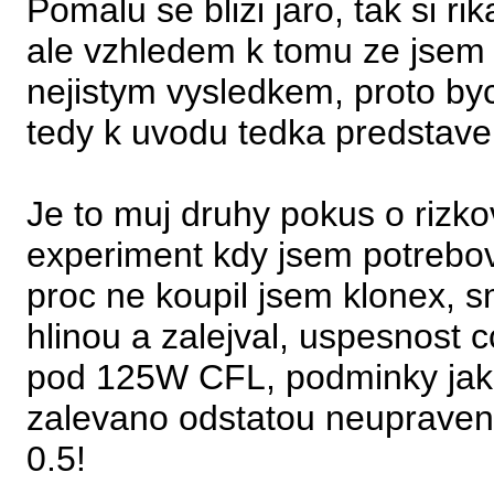
Pomalu se blizi jaro, tak si ri
ale vzhledem k tomu ze jsem g
nejistym vysledkem, proto by
tedy k uvodu tedka predstaven
Je to muj druhy pokus o rizkov
experiment kdy jsem potreboval
proc ne koupil jsem klonex, s
hlinou a zalejval, uspesnost
pod 125W CFL, podminky jako
zalevano odstatou neuprave
0.5!