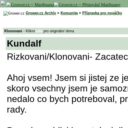
Grower.cz Archív
>
Komunita
>
Přípravka pro nováčky
Klonovani
- Klikni
zde
pro originální téma
Kundalf
Rizkovani/Klonovani- Zacatec
Ahoj vsem! Jsem si jistej ze j
skoro vsechny jsem je samozre
nedalo co bych potreboval, pr
rady.