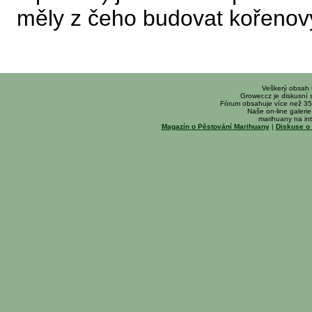
měly z čeho budovat kořenov
Veškerý obsah
Grower.cz je diskusní
Fórum obsahuje více než 35
Naše on-line galerie 
marihuany na int
Magazín o Pěstování Marihuany
|
Diskuse o