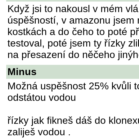
Když jsi to nakousl v mém vlák
úspěšností, v amazonu jsem 
kostkách a do čeho to poté p
testoval, poté jsem ty řízky zl
na přesazení do něčeho jinýh
Minus
Možná uspěšnost 25% kvůli to
odstátou vodou
řízky jak fikneš dáš do klon
zaliješ vodou .