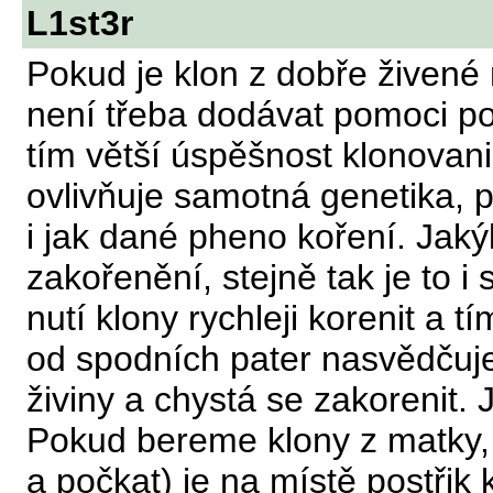
L1st3r
Pokud je klon z dobře živené 
není třeba dodávat pomoci po
tím větší úspěšnost klonova
ovlivňuje samotná genetika, pr
i jak dané pheno koření. Jakýk
zakořenění, stejně tak je to i 
nutí klony rychleji korenit a tí
od spodních pater nasvědčuje
živiny a chystá se zakorenit. 
Pokud bereme klony z matky, k
a počkat) je na místě postřik 