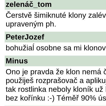
zelenáč_tom
Čerstvě šimiknuté klony zal
upraveným ph.
PeterJozef
bohužiaĺ osobne sa mi klonov
Minus
Ono je pravda že klon nemá č
použiješ rozprašovač a apliku
tak rostlinka neboly kloník už
bez kořínku :-) Téměř 90% ú