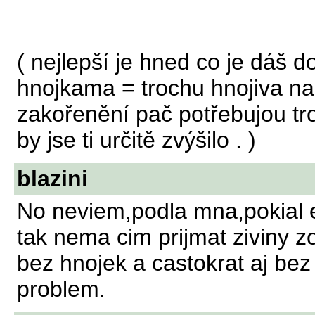
( nejlepší je hned co je dáš 
hnojkama = trochu hnojiva na
zakořenění pač potřebujou tro
by jse ti určitě zvýšilo . )
blazini
No neviem,podla mna,pokial 
tak nema cim prijmat ziviny z
bez hnojek a castokrat aj be
problem.