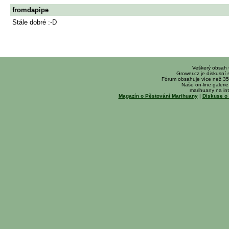
fromdapipe
Stále dobré :-D
Veškerý obsah
Grower.cz je diskusní
Fórum obsahuje více než 35
Naše on-line galerie 
marihuany na int
Magazín o Pěstování Marihuany
|
Diskuse o