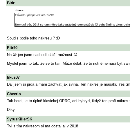
Bitir
citace:
Původní příspěvek od Pítr90
Nemusí být. Dělá se tam něco jako prázdný semenáček 😉 schválně to zkus utrhn
Soudis podle toho nakresu ? :D
Pítr90
Nn 😁 jen jsem nadhodil další možnost 😉
Myslel jsem to tak, že se to tam Může dělat, že to nutně nemusí být sa
fikus37
Dal jsem si prda a mám záchvat jak svina. Ten nákres je masakr. Yes :m
Cheerio
Tak borci, je to úplně klasickej OPRC, ani hybryd, ikdyž ten profi nákres 
Díky
SyrusKillerSK
Tvl s tím nakresom si ma dostal aj v 2018