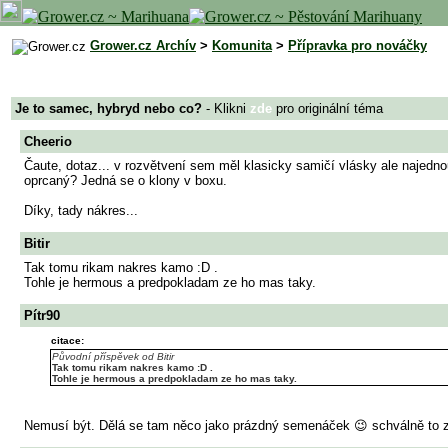
Grower.cz Archív
>
Komunita
>
Přípravka pro nováčky
Je to samec, hybryd nebo co?
- Klikni
zde
pro originální téma
Cheerio
Čaute, dotaz... v rozvětvení sem měl klasicky samičí vlásky ale najednou
oprcaný? Jedná se o klony v boxu.
Díky, tady nákres...
Bitir
Tak tomu rikam nakres kamo :D .
Tohle je hermous a predpokladam ze ho mas taky.
Pítr90
citace:
Původní příspěvek od Bitir
Tak tomu rikam nakres kamo :D .
Tohle je hermous a predpokladam ze ho mas taky.
Nemusí být. Dělá se tam něco jako prázdný semenáček 😉 schválně to z