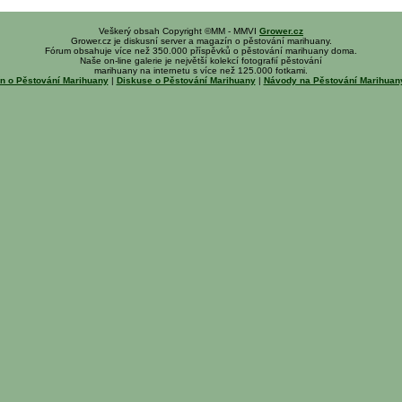
Veškerý obsah Copyright ©MM - MMVI
Grower.cz
Grower.cz je diskusní server a magazín o pěstování marihuany.
Fórum obsahuje více než 350.000 příspěvků o pěstování marihuany doma.
Naše on-line galerie je největší kolekcí fotografií pěstování
marihuany na internetu s více než 125.000 fotkami.
n o Pěstování Marihuany
|
Diskuse o Pěstování Marihuany
|
Návody na Pěstování Marihua