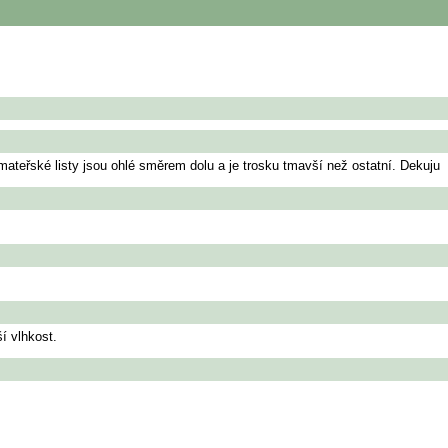
ateřské listy jsou ohlé směrem dolu a je trosku tmavší než ostatní. Dekuju
í vlhkost.