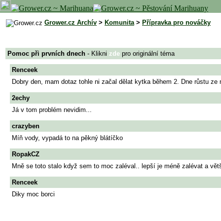
Grower.cz Archív
>
Komunita
>
Přípravka pro nováčky
Pomoc při prvních dnech
- Klikni
zde
pro originální téma
Renceek
Dobry den, mam dotaz tohle ni začal dělat kytka během 2. Dne růstu ze m
2echy
Já v tom problém nevidim...
crazyben
Míň vody, vypadá to na pěkný blátíčko
RopakCZ
Mně se toto stalo když sem to moc zaléval.. lepší je méně zalévat a větš
Renceek
Diky moc borci