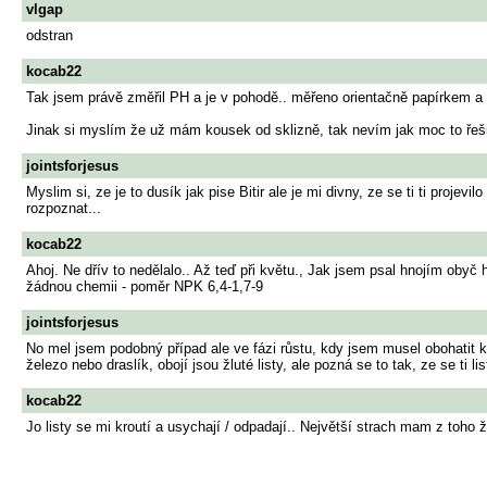
vlgap
odstran
kocab22
Tak jsem právě změřil PH a je v pohodě.. měřeno orientačně papírkem a u
Jinak si myslím že už mám kousek od sklizně, tak nevím jak moc to řešit :
jointsforjesus
Myslim si, ze je to dusík jak pise Bitir ale je mi divny, ze se ti ti proje
rozpoznat...
kocab22
Ahoj. Ne dřív to nedělalo.. Až teď při květu., Jak jsem psal hnojím ob
žádnou chemii - poměr NPK 6,4-1,7-9
jointsforjesus
No mel jsem podobný případ ale ve fázi růstu, kdy jsem musel obohatit ky
železo nebo draslík, obojí jsou žluté listy, ale pozná se to tak, ze se ti l
kocab22
Jo listy se mi kroutí a usychají / odpadají.. Největší strach mam z toho ž