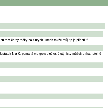
ou tam černý tečky na žlutých listech takže můj tip je plíseň :/ .
edostatek N a K, pomáhá me grow složka, žlutý listy můžeš otrhat, stejně