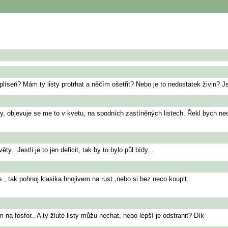
plíseň? Mám ty listy protrhat a něčím ošetřit? Nebo je to nedostatek živin? Js
ity, objevuje se me to v kvetu, na spodních zastíněných listech. Řekl bych n
. Jestli je to jen deficit, tak by to bylo půl bídy...
s , tak pohnoj klasika hnojivem na rust ,nebo si bez neco koupit.
a fosfor.. A ty žluté listy můžu nechat, nebo lepší je odstranit? Dík