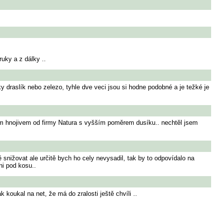
ruky a z dálky ..
taky draslík nebo zelezo, tyhle dve veci jsou si hodne podobné a je težké je
kým hnojivem od firmy Natura s vyšším poměrem dusíku.. nechtěl jsem
 snižovat ale určitě bych ho cely nevysadil, tak by to odpovídalo na
dni pod kosu..
 koukal na net, že má do zralosti ještě chvíli ..