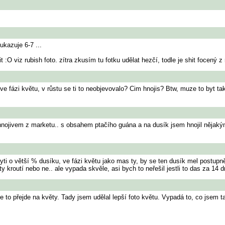
kazuje 6-7 ...
O viz rubish foto. zítra zkusím tu fotku udělat hezčí, todle je shit focený z 
vilo ve fázi květu, v růstu se ti to neobjevovalo? Cim hnojis? Btw, muze to byt 
yč hnojivem z marketu.. s obsahem ptačího guána a na dusík jsem hnojil něja
ti o větší % dusíku, ve fázi květu jako mas ty, by se ten dusík mel postupně
isty kroutí nebo ne.. ale vypada skvěle, asi bych to neřešil jestli to das za 14 
e to přejde na květy. Tady jsem udělal lepší foto květu. Vypadá to, co jsem tak