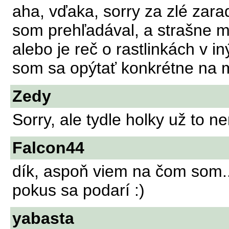
aha, vďaka, sorry za zlé zara
som prehľadával, a strašne mo
alebo je reč o rastlinkách v i
som sa opýtať konkrétne na mô
Zedy
Sorry, ale tydle holky už to ne
Falcon44
dík, aspoň viem na čom som...
pokus sa podarí :)
yabasta