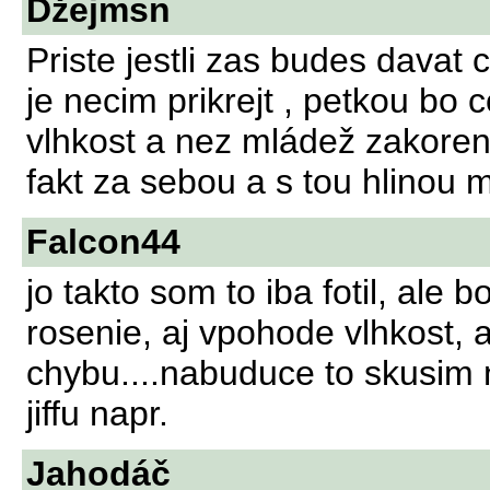
Džejmsn
Priste jestli zas budes davat 
je necim prikrejt , petkou bo
vlhkost a nez mládež zakoreni
fakt za sebou a s tou hlinou 
Falcon44
jo takto som to iba fotil, ale 
rosenie, aj vpohode vlhkost, 
chybu....nabuduce to skusim 
jiffu napr.
Jahodáč