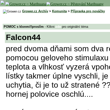
Grower.cz Archív
>
Komunita
>
Přípravka pro nováčky
POMOC s klonmi!!prosíím
- Klikni
zde
pro originální téma
Falcon44
pred dvoma dňami som dva re
pomocou geloveho stimulaxu z
teplota a vlhkosť vyzerá vpo
lístky takmer úplne vyschli, j
uchytia, či je to už stratené 
hornej polovice oschlú....