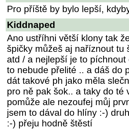
Pro příště by bylo lepší, kdyby
Kiddnaped
Ano ustříhni větší klony tak 
špičky můžeš aj naříznout tu 
atd / a nejlepší je to píchnou
to nebude přelité .. a dáš do
dát takové ph jako měla slečny
pro ně pak šok.. a taky do t
pomůže ale nezoufej můj první
jsem to dával do hlíny :-) dr
:-) přeju hodně štěstí