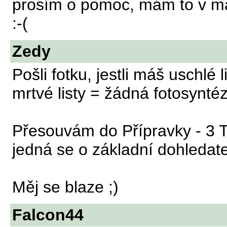
prosím o pomoc, mám to v ma
:-(
Zedy
Pošli fotku, jestli máš uschlé l
mrtvé listy = žádná fotosynté
Přesouvám do Přípravky - 3 T
jedná se o základní dohledate
Měj se blaze ;)
Falcon44