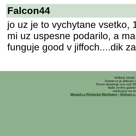
Falcon44
jo uz je to vychytane vsetko
mi uz uspesne podarilo, a ma
funguje good v jiffoch....dik za
Veškerý obsah
Grower.cz je diskusní
Fórum obsahuje více než 35
Naše on-line galerie 
marihuany na int
Magazín o Pěstování Marihuany
|
Diskuse o