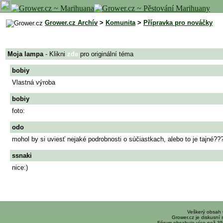
Grower.cz Archív
>
Komunita
>
Přípravka pro nováčky
Moja lampa
- Klikni
zde
pro originální téma
bobiy
Vlastná výroba
bobiy
foto:
odo
mohol by si uviesť nejaké podrobnosti o súčiastkach, alebo to je tajné??
ssnaki
nice:)
Veškerý obsah
Grower.cz je diskusní
Fórum obsahuje více než 35