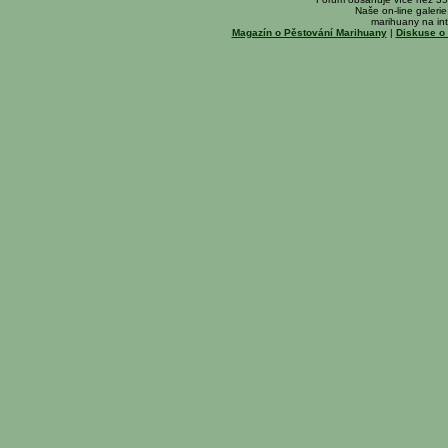
Naše on-line galerie 
marihuany na int
Magazín o Pěstování Marihuany
|
Diskuse o