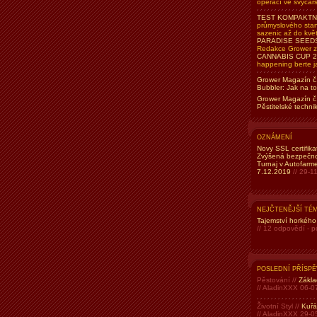
operací ve švýcars
TEST KOMPAKTN
průmyslového stand
sazenic až do květ
PARADISE SEEDS 
Redakce Grower zp
CANNABIS CUP 2
happening berte j
Grower Magazín č
Bubbler: Jak na t
Grower Magazín č
Pěstitelské techn
OZNÁMENÍ
Novy SSL certifika
Zvýšená bezpečno
Turnaj v Autofar
7.12.2019
// 29-1
NEJČTENĚJŠÍ TÉ
Tajemství horkého
// 12 odpovědí - 
POSLEDNÍ PŘÍSPĚ
Pěstování //
Zákla
// AladinXXX 06-0
Životní Styl //
Kuřá
// AladinXXX 29-0