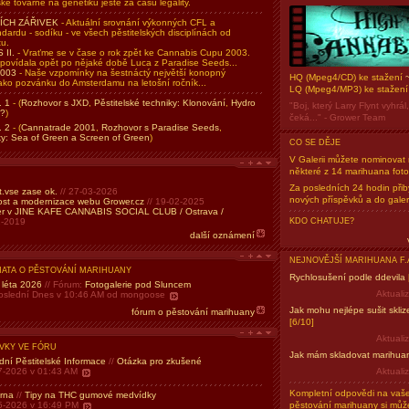
ké továrně na genetiku ještě za časů legality.
ÍCH ZÁŘIVEK
- Aktuální srovnání výkonných CFL a
ardu - sodíku - ve všech pěstitelských disciplínách od
u.
II.
- Vraťme se v čase o rok zpět ke Cannabis Cupu 2003.
ovídala opět po nějaké době Luca z Paradise Seeds...
003
- Naše vzpomínky na šestnáctý největší konopný
HQ (Mpeg4/CD) ke stažení
ako pozvánku do Amsterdamu na letošní ročník...
LQ (Mpeg4/MP3) ke stažen
. 1
- (
Rozhovor s JXD
,
Pěstitelské techniky: Klonování
,
Hydro
"Boj, který Larry Flynt vyhrál
o?
)
čeká..." - Grower Team
. 2
- (
Cannatrade 2001
,
Rozhovor s Paradise Seeds
,
iky: Sea of Green a Screen of Green
)
CO SE DĚJE
V Galerii můžete nominovat 
některé z 14 marihuana fotog
Za posledních 24 hodin přib
t.vse zase ok.
// 27-03-2026
nových příspěvků a do galeri
st a modernizace webu Grower.cz
// 19-02-2025
mer v JINE KAFE CANNABIS SOCIAL CLUB / Ostrava /
1-2019
KDO CHATUJE?
další oznámení
NEJNOVĚJŠÍ MARIHUANA F.
MATA O PĚSTOVÁNÍ MARIHUANY
Rychlosušení podle ddevila
 léta 2026
// Fórum:
Fotogalerie pod Sluncem
Aktuali
poslední Dnes v 10:46 AM od mongoose
Jak mohu nejlépe sušit skl
fórum o pěstování marihuany
[6/10]
Aktuali
VKY VE FÓRU
Jak mám skladovat marihua
dní Pěstitelské Informace
//
Otázka pro zkušené
7-2026 v 01:43 AM
Aktuali
Kompletní odpovědi na vaše
rna
//
Tipy na THC gumové medvídky
5-2026 v 16:49 PM
pěstování marihuany si můž