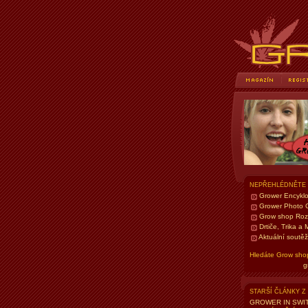
NEPŘEHLÉDNĚTE
Grower Encyklo
Grower Photo 
Grow shop Roz
Drtiče, Trika a 
Aktuální soutěž
Hledáte Grow sho
g
STARŠÍ ČLÁNKY Z
GROWER IN SWI