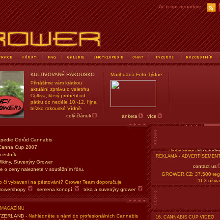
Ať ti nic neunikne...
KULTIVOVANÉ RAKOUSKO
Marihuana Foto Týdne
Přinášíme vám krátkou
aktuální zprávu o veletrhu
Cultiva, který proběhl od
pátku do neděle 10.-12. října
blízko rakouské Vídně.
celý článek
anketa
více
Vyhledávání
ve 
pedie Odrůd Cannabis
Canna Cup 2007
Horké téma:
blue gela
cestník
REKLAMA - ADVERTISEMEN
Zobrazit dnešní příspě
Mikiny, Suvenýry Grower
contact us
e o ceny naleznete v soutěžním fóru.
GROWER.CZ: 37,500 regi
163 uživa
p či vybavení na pěstování? Grower Team doporučuje
rowershopy
semena konopí
trika a suvenýry grower
 MAGAZÍNU
TZERLAND
- Nahlédněte s námi do profesionálních Cannabis
16. CANNABIS CUP VIDEO