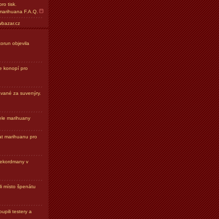
ro tisk
.
marihuana F.A.Q.
bazar.cz
run objevila
e konopí pro
ávané za suvenýry.
tele marihuany
vat marihuanu pro
rekordmany v
i místo špenátu
upili testery a