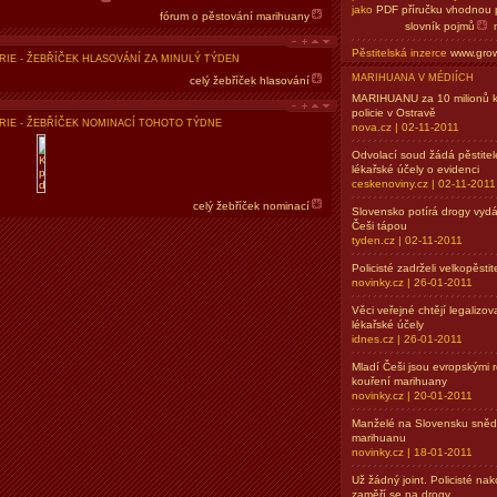
jako
PDF příručku vhodnou p
fórum o pěstování marihuany
slovník pojmů
Pěstitelská inzerce
www.grow
IE - ŽEBŘÍČEK HLASOVÁNÍ ZA MINULÝ TÝDEN
MARIHUANA V MÉDIÍCH
celý žebříček hlasování
MARIHUANU za 10 milionů ko
policie v Ostravě
IE - ŽEBŘÍČEK NOMINACÍ TOHOTO TÝDNE
nova.cz | 02-11-2011
Odvolací soud žádá pěstitel
lékařské účely o evidenci
ceskenoviny.cz | 02-11-2011
celý žebříček nominací
Slovensko potírá drogy vyd
Češi tápou
tyden.cz | 02-11-2011
Policisté zadrželi velkopěsti
novinky.cz | 26-01-2011
Věci veřejné chtějí legalizo
lékařské účely
idnes.cz | 26-01-2011
Mladí Češi jsou evropskými 
kouření marihuany
novinky.cz | 20-01-2011
Manželé na Slovensku snědl
marihuanu
novinky.cz | 18-01-2011
Už žádný joint. Policisté nako
zaměří se na drogy