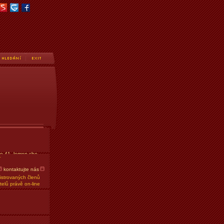
fórech
ve faqu
to 41, lemon che
T
vky
kontaktujte nás
strovaných členů
telů právě on-line