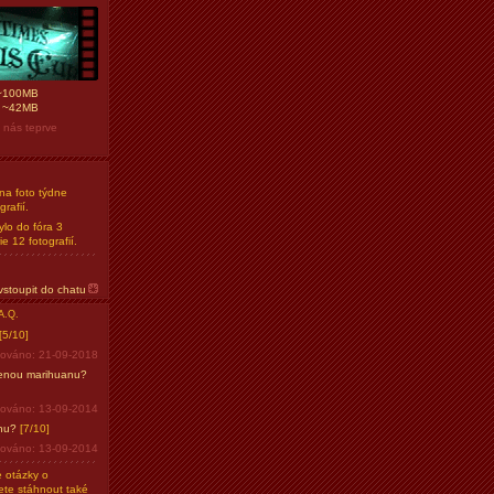
~100MB
í
~42MB
, nás teprve
na foto týdne
rafií.
ylo do fóra 3
e 12 fotografií.
vstoupit do chatu
A.Q.
[5/10]
zováno: 21-09-2018
izenou marihuanu?
zováno: 13-09-2014
nu?
[7/10]
zováno: 13-09-2014
 otázky o
ete stáhnout také