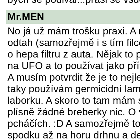
Mr.MEN
No já už mám trošku praxi. A m
odtah (samozřejmě i s tím fil
o hepa filtru z auta. Nějak to 
na UFO a to používat jako př
A musím potvrdit že je to nej
taky používám germicidní lam
laborku. A skoro to tam mám 
plísně žádné breberky nic. O 
pcháčích. :D A samozřejmě t
spodku až na horu drhnu a dez