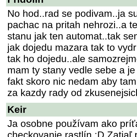
No hod..rad se podivam..ja 
pachac na pritah nehrozi..a 
stanu jak ten automat..tak sem
jak dojedu mazara tak to vyd
tak ho dojedu..ale samozrejme
mam ty stany vedle sebe a j
fakt skoro nic nedam aby tam
za kazdy rady od zkusenejsich
Keir
Ja osobne používam ako príťa
checkovanie rastlín :D Zatiaľ