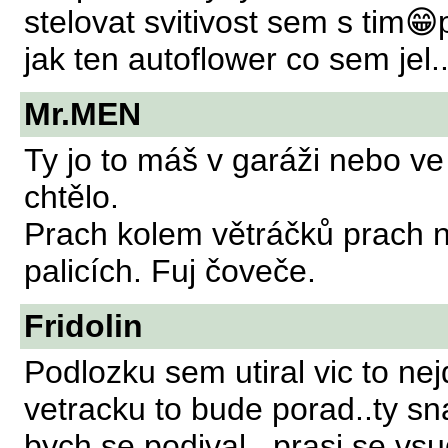
stelovat svitivost sem s tim
jak ten autoflower co sem jel
Mr.MEN
Ty jo to máš v garáži nebo ve 
chtělo.
Prach kolem větráčků prach n
palicích. Fuj čoveče.
Fridolin
Podlozku sem utiral vic to nej
vetracku to bude porad..ty sn
bych se podival...prasi se vs