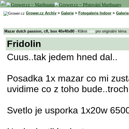
Grower.cz Archív
>
Galerie
>
Fotogalerie Indoor
>
Galeri
Mazar dutch passion, cfl, box 40x40x80
- Klikni
zde
pro originální téma
Fridolin
Cuus..tak jedem hned dal..
Posadka 1x mazar co mi zustal
uvidime co z toho bude..troch
Svetlo je usporka 1x20w 650