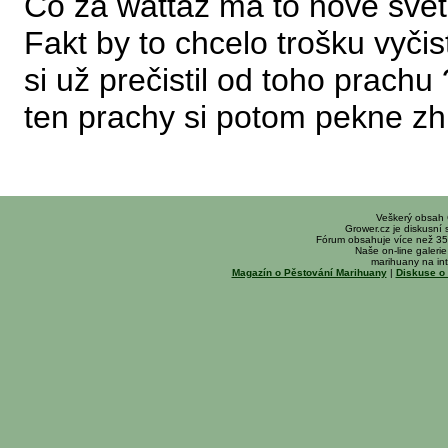
Čo za wattáž má to nové svetl
Fakt by to chcelo trošku vyčis
si už prečistil od toho prac
ten prachy si potom pekne zh
Veškerý obsah
Grower.cz je diskusní
Fórum obsahuje více než 35
Naše on-line galerie 
marihuany na int
Magazín o Pěstování Marihuany
|
Diskuse o