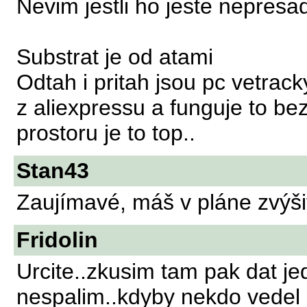
Nevim jestli ho jeste nepresad
Substrat je od atami
Odtah i pritah jsou pc vetrac
z aliexpressu a funguje to b
prostoru je to top..
Stan43
Zaujímavé, máš v pláne zvýš
Fridolin
Urcite..zkusim tam pak dat jed
nespalim..kdyby nekdo vedel 