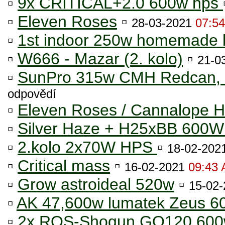
▫
9x CRITICAL+2.0 600w hps
▫
Eleven Roses
▫
28-03-2021
07:5
▫
1st indoor 250w homemade 
▫
W666 - Mazar (2. kolo)
▫
21-0
▫
SunPro 315w CMH Redcan, 
odpovědí
▫
Eleven Roses / Cannalope 
▫
Silver Haze + H25xBB 600W
▫
2.kolo 2x70W HPS
▫
18-02-202
▫
Critical mass
▫
16-02-2021
09:43
▫
Grow astroideal 520w
▫
15-02
▫
AK 47,600w lumatek Zeus 6
▫
2x RQS-Shogun,GQ120,600