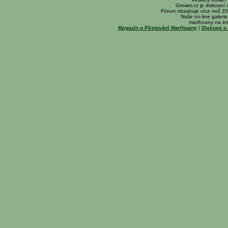
Grower.cz je diskusní
Fórum obsahuje více než 35
Naše on-line galerie 
marihuany na int
Magazín o Pěstování Marihuany
|
Diskuse o