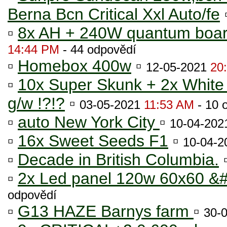
Berna Bcn Critical Xxl Auto/fe
▫
8x AH + 240W quantum boar
14:44 PM
- 44 odpovědí
▫
Homebox 400w
▫
12-05-2021
20
▫
10x Super Skunk + 2x White
g/w !?!?
▫
03-05-2021
11:53 AM
- 10 
▫
auto New York City
▫
10-04-20
▫
16x Sweet Seeds F1
▫
10-04-
▫
Decade in British Columbia.
▫
2x Led panel 120w 60x60 &
odpovědí
▫
G13 HAZE Barnys farm
▫
30-