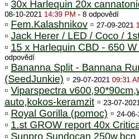
▫
30x Harlequin 20x cannato
08-10-2021
14:39 PM
- 8 odpovědí
▫
Fem.Kalashnikov
▫
27-09-2021
▫
Jack Herer / LED / Coco / 1s
▫
15 x Harlequin CBD - 650 W 
odpovědí
▫
Bananna Split - Bannana Run
(SeedJunkie)
▫
29-07-2021
09:31 
▫
Viparspectra v600,90*90cm,
auto,kokos-keramzit
▫
23-07-202
▫
Royal Gorilla (pomoc)
▫
24-06
▫
1.st GROW report 40x Critic
▫
Sunpro Sundocan 250w,bcn 