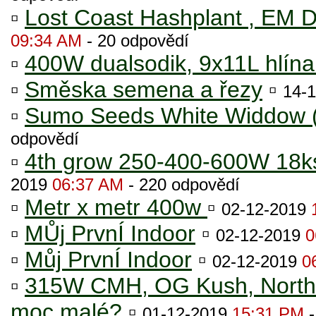
▫
Lost Coast Hashplant , EM 
09:34 AM
- 20 odpovědí
▫
400W dualsodik, 9x11L hlína 
▫
Směska semena a řezy
▫
14-
▫
Sumo Seeds White Widdow (v
odpovědí
▫
4th grow 250-400-600W 18k
2019
06:37 AM
- 220 odpovědí
▫
Metr x metr 400w
▫
02-12-2019
▫
MŮj PrvnÍ Indoor
▫
02-12-2019
0
▫
Můj PrvnÍ Indoor
▫
02-12-2019
0
▫
315W CMH, OG Kush, Norther
moc malé?
▫
01-12-2019
15:31 PM
-