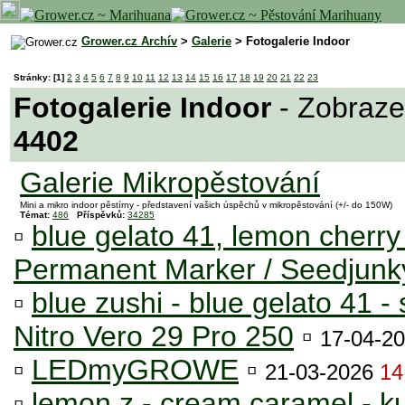
Grower.cz Archív
>
Galerie
> Fotogalerie Indoor
Stránky:
[1]
2
3
4
5
6
7
8
9
10
11
12
13
14
15
16
17
18
19
20
21
22
23
Fotogalerie Indoor
- Zobraz
4402
Galerie Mikropěstování
Mini a mikro indoor pěstírny - představení vašich úspěchů v mikropěstování (+/- do 150W)
Témat:
486
Příspěvků:
34285
▫
blue gelato 41, lemon cherry
Permanent Marker / Seedjun
▫
blue zushi - blue gelato 41 - 
Nitro Vero 29 Pro 250
▫
17-04-2
▫
LEDmyGROWE
▫
21-03-2026
14
▫
lemon z - cream caramel - kus