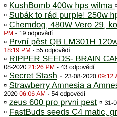
▫
KushBomb 400w hps wilma
▫
Subák to rád purple! 250w h
▫
Chemdog, 480W Vero 29, kok
PM
- 19 odpovědí
▫
První pěst QB LM301H 120w
18:19 PM
- 55 odpovědí
▫
RIPPER SEEDS- BRAIN C
08-2020
21:26 PM
- 43 odpovědí
▫
Secret Stash
▫
23-08-2020
09:12
▫
Strawberry Amnesia a Amnes
2020
06:06 AM
- 54 odpovědí
▫
zeus 600 pro prvni pest
▫
31-
▫
FastBuds seeds C4 matic, gr