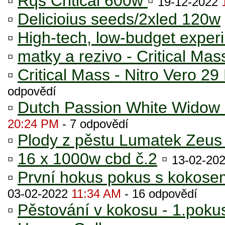
▫
Rqs Critical 600w
▫
19-12-2022
▫
Delicioius seeds/2xled 120w
▫
High-tech, low-budget exper
▫
matky a rezivo - Critical Ma
▫
Critical Mass - Nitro Vero 2
odpovědí
▫
Dutch Passion White Widow 
20:24 PM
- 7 odpovědí
▫
Plody z pěstu Lumatek Zeus 
▫
16 x 1000w cbd č.2
▫
13-02-20
▫
První hokus pokus s kokose
03-02-2022
11:34 AM
- 16 odpovědí
▫
Pěstování v kokosu - 1.poku