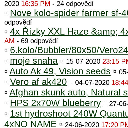
2020
16:35 PM
- 24 odpovědí
▫
Nove kolo-spider farmer sf-
odpovědí
▫
4x Řízky XXL Haze &amp; 
AM
- 69 odpovědí
▫
6.kolo/Bubbler/80x50/Vero
▫
moje snaha
▫
15-07-2020
23:15 P
▫
Auto Ak 49, Vision seeds
▫
05
▫
Vero af ak420
▫
04-07-2020
18:4
▫
Afghan skunk auto, Natural 
▫
HPS 2x70W blueberry
▫
27-06
▫
1st hydroshoot 240W Qua
4xNO NAME
▫
24-06-2020
17:20 P