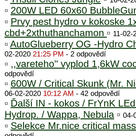
▫
200W LED 60x60 BubbleG
▫
Prvy pest hydro v kokoske 1
cbd+2xthuthanchamon
▫
11-02-
▫
AutoGlueberry OG -Hydro Cho
02-2020
21:25 PM
- 2 odpovědí
▫
,,vareteho'' vyplod 1,6kW coc
odpovědí
▫
600W / Critical Skunk (Mr. 
06-02-2020
10:12 AM
- 42 odpovědí
▫
Ďalší IN - kokos / FrYnK LE
Hydrop. / Wappa, Nebula
▫
04-
▫
Selekce Mr.nice critical mas
odpovědí