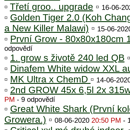
▫
Třetí groo.. upgrade
▫
16-06-2
▫
Golden Tiger 2.0 (Koh Chang
a New Killer Malawi)
▫
15-06-20
▫
První Grow - 80x80x180cm 
odpovědí
▫
1. grow s životě 240 led QB
▫
Dinafem White widow XXL a
▫
MK Ultra x ChemD
▫
14-06-202
▫
2nd GROW 45x 6,5l 2x 31
PM
- 9 odpovědí
▫
Great White Shark (První k
Growera.)
▫
08-06-2020
20:50 PM
- 