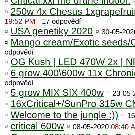
▫
Critical xxl mé druhé indoor.
▫
250w 4x Chesus 1xgrapefrui
19:52 PM
- 17 odpovědí
▫
USA genetiky 2020
▫
30-05-20
▫
Mango cream/Exotic seeds/O
odpovědí
▫
OG Kush | LED 470W 2x | N
▫
6 grow 400\600w 11x Chron
odpovědí
▫
5 grow MIX SIX 400w
▫
23-05
▫
16xCritical+/SunPro 315w 
▫
Welcome to the jungle :))
▫
15
▫
critical 600w
▫
08-05-2020
08:40 