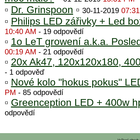
▫
Dr. Grinspoon
▫
30-11-2019
07:3
▫
Philips LED zářivky + Led b
10:40 AM
- 19 odpovědí
▫
1o LeT growení a.k.a. Posle
00:19 AM
- 21 odpovědí
▫
20x Ak47, 120x120x180, 400
- 1 odpověď
▫
Nové kolo "hokus pokus" 
PM
- 85 odpovědí
▫
Greenception LED + 400w h
odpovědí
Veškerý obsah