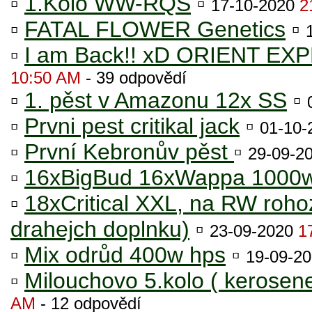
▫
1.Kolo WW-RQS
▫
17-10-2020
2
▫
FATAL FLOWER Genetics
▫
▫
I am Back!! xD ORIENT E
10:50 AM
- 39 odpovědí
▫
1. pěst v Amazonu 12x SS
▫
▫
Prvni pest critikal jack
▫
01-10
▫
První Kebronův pěst
▫
29-09-2
▫
16xBigBud 16xWappa 1000
▫
18xCritical XXL, na RW rohoz
drahejch doplnku)
▫
23-09-2020
1
▫
Mix odrůd 400w hps
▫
19-09-2
▫
Milouchovo 5.kolo ( kerosene
AM
- 12 odpovědí