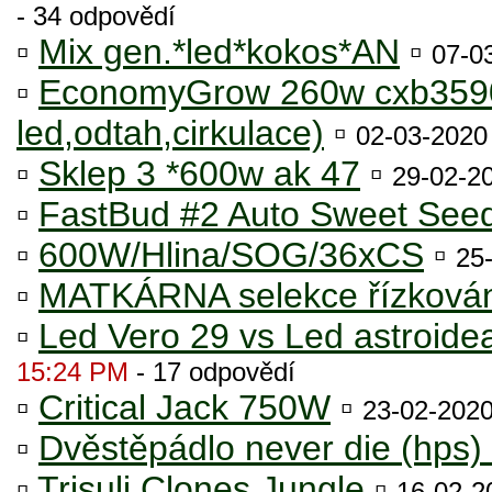
- 34 odpovědí
▫
Mix gen.*led*kokos*AN
▫
07-0
▫
EconomyGrow 260w cxb3590
led,odtah,cirkulace)
▫
02-03-202
▫
Sklep 3 *600w ak 47
▫
29-02-2
▫
FastBud #2 Auto Sweet See
▫
600W/Hlina/SOG/36xCS
▫
25
▫
MATKÁRNA selekce řízkován
▫
Led Vero 29 vs Led astroide
15:24 PM
- 17 odpovědí
▫
Critical Jack 750W
▫
23-02-202
▫
Dvěstěpádlo never die (hps)
▫
Trisuli Clones Jungle
▫
16-02-