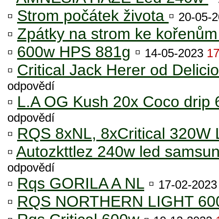
▫
Strom počátek života
▫
20-05-
▫
Zpátky na strom ke kořenů
▫
600w HPS 881g
▫
14-05-2023
1
▫
Critical Jack Herer od Delici
odpovědí
▫
L.A OG Kush 20x Coco drip
odpovědí
▫
RQS 8xNL, 8xCritical 320W
▫
Autozkttlez 240w led samsu
odpovědí
▫
Rqs GORILA A NL
▫
17-02-202
▫
RQS NORTHERN LIGHT 60