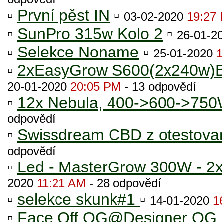
▫
První pěst IN
▫
03-02-2020
19:27
▫
SunPro 315w Kolo 2
▫
26-01-2
▫
Selekce Noname
▫
25-01-2020
▫
2xEasyGrow S600(2x240w)Blu
20-01-2020
20:05 PM
- 13 odpovědí
▫
12x Nebula, 400->600->750W
odpovědí
▫
Swissdream CBD z otestova
odpovědí
▫
Led - MasterGrow 300W - 2x
2020
11:21 AM
- 28 odpovědí
▫
selekce skunk#1
▫
14-01-2020
1
▫
Face Off OG@Designer OG,