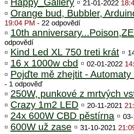
▫
Happy_Gallery
▫
21-01-2022
18:
▫
Orange bud, Bubbler, Arduin
19:04 PM
- 22 odpovědí
▫
10th anniversary...Poison,
odpovědí
▫
Kind Led XL 750 treti krát
▫
1
▫
16 x 1000w cbd
▫
02-01-2022
14
▫
Pojďte mě zhejtit - Automat
- 1 odpověď
▫
250W, punkové z mrtvých vs
▫
Crazy 1m2 LED
▫
20-11-2021
21
▫
24x 600W CBD pěstírna
▫
03
▫
600W už zase
▫
31-10-2021
21:0