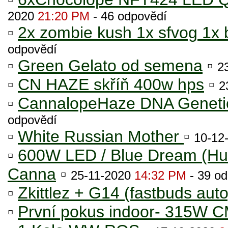
2020
21:20 PM
- 46 odpovědí
▫
2x zombie kush 1x sfvog 1x 
odpovědí
▫
Green Gelato od semena
▫
2
▫
CN HAZE skříň 400w hps
▫
2
▫
CannalopeHaze DNA Geneti
odpovědí
▫
White Russian Mother
▫
10-12
▫
600W LED / Blue Dream (Hum
Canna
▫
25-11-2020
14:32 PM
- 39 od
▫
Zkittlez + G14 (fastbuds auto
▫
První pokus indoor- 315W 