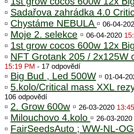
▫
1st grow cocos 600w 12x Bi
▫
Sadařova zahrádka 4.0 Criti
▫
Chystáme NEBULA
▫
06-04-20
▫
Moje 2. selekce
▫
06-04-2020
15
▫
1st grow cocos 600w 12x Bi
▫
NFT Grotank 205 / 2x125W cfl
15:19 PM
- 17 odpovědí
▫
Big Bud , Led 500W
▫
01-04-2
▫
5.kolo/Critical mass XXL re
106 odpovědí
▫
2. Grow 600w
▫
26-03-2020
13:4
▫
Milouchovo 4.kolo
▫
26-03-202
▫
FairSeedsAuto ; WW-NL-OG