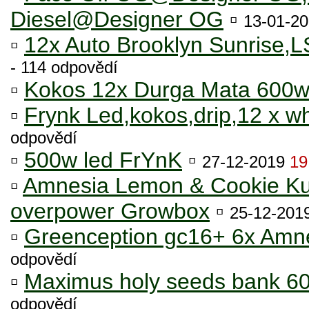
Diesel@Designer OG
▫
13-01-2
▫
12x Auto Brooklyn Sunrise,L
- 114 odpovědí
▫
Kokos 12x Durga Mata 600
▫
Frynk Led,kokos,drip,12 x wh
odpovědí
▫
500w led FrYnK
▫
27-12-2019
19
▫
Amnesia Lemon & Cookie K
overpower Growbox
▫
25-12-201
▫
Greenception gc16+ 6x Amn
odpovědí
▫
Maximus holy seeds bank 60
odpovědí