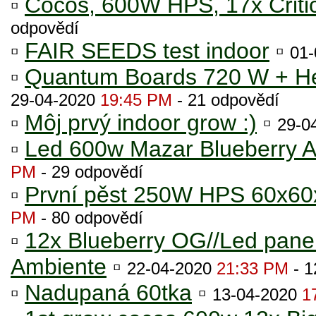
▫
Cocos, 600W HPS, 17x Criti
odpovědí
▫
FAIR SEEDS test indoor
▫
01
▫
Quantum Boards 720 W + Hel
29-04-2020
19:45 PM
- 21 odpovědí
▫
Môj prvý indoor grow :)
▫
29-0
▫
Led 600w Mazar Blueberry Au
PM
- 29 odpovědí
▫
První pěst 250W HPS 60x60
PM
- 80 odpovědí
▫
12x Blueberry OG//Led pan
Ambiente
▫
22-04-2020
21:33 PM
- 1
▫
Nadupaná 60tka
▫
13-04-2020
1