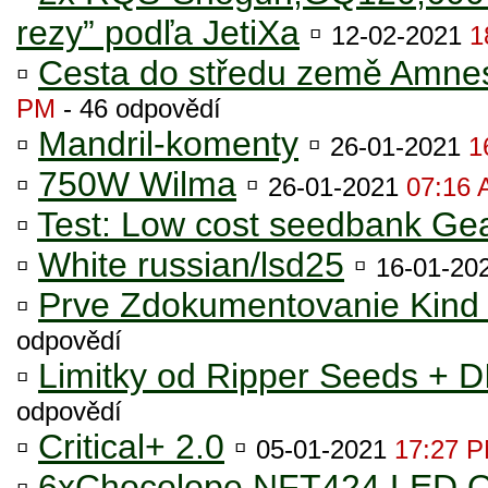
rezy” podľa JetiXa
▫
12-02-2021
1
▫
Cesta do středu země Amnes
PM
- 46 odpovědí
▫
Mandril-komenty
▫
26-01-2021
1
▫
750W Wilma
▫
26-01-2021
07:16
▫
Test: Low cost seedbank Ge
▫
White russian/lsd25
▫
16-01-20
▫
Prve Zdokumentovanie Kind
odpovědí
▫
Limitky od Ripper Seeds + D
odpovědí
▫
Critical+ 2.0
▫
05-01-2021
17:27 
▫
6xChocolope NFT424 LED 