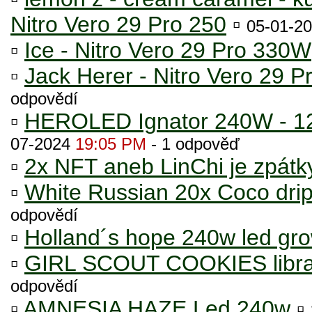
Nitro Vero 29 Pro 250
▫
05-01-2
▫
Ice - Nitro Vero 29 Pro 330W
▫
Jack Herer - Nitro Vero 29 
odpovědí
▫
HEROLED Ignator 240W - 120
07-2024
19:05 PM
- 1 odpověď
▫
2x NFT aneb LinChi je zpátk
▫
White Russian 20x Coco dri
odpovědí
▫
Holland´s hope 240w led gr
▫
GIRL SCOUT COOKIES librad
odpovědí
▫
AMNESIA HAZE Led 240w
▫