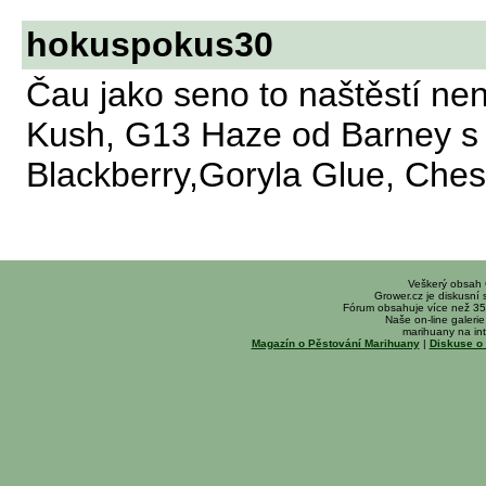
hokuspokus30
Čau jako seno to naštěstí ne
Kush, G13 Haze od Barney s
Blackberry,Goryla Glue, Che
Veškerý obsah
Grower.cz je diskusní
Fórum obsahuje více než 35
Naše on-line galerie 
marihuany na int
Magazín o Pěstování Marihuany
|
Diskuse o