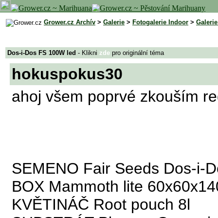
Grower.cz Archív
>
Galerie
>
Fotogalerie Indoor
>
Galeri
Dos-i-Dos FS 100W led
- Klikni
zde
pro originální téma
hokuspokus30
ahoj všem poprvé zkouším reg
SEMENO Fair Seeds Dos-i-Do
BOX Mammoth lite 60x60x14
KVĚTINÁČ Root pouch 8l