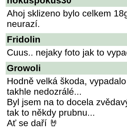
hokuspokus30
Ahoj sklizeno bylo celkem 18
neurazí.
Fridolin
Cuus.. nejaky foto jak to vy
Growoli
Hodně velká škoda, vypadalo t
takhle nedozrálé...
Byl jsem na to docela zvěd
tak to někdy prubnu...
Ať se daří 🤘