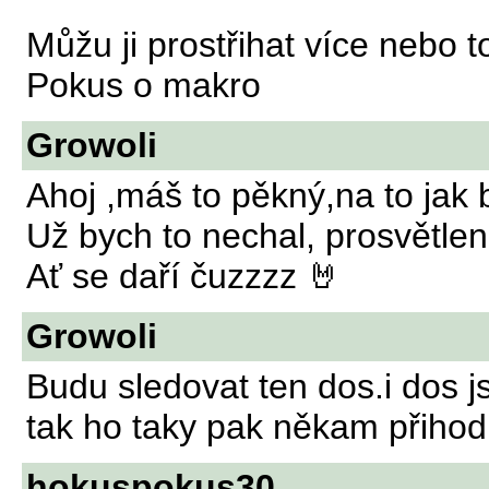
Můžu ji prostřihat více nebo t
Pokus o makro
Growoli
Ahoj ,máš to pěkný,na to jak 
Už bych to nechal, prosvětlené
Ať se daří čuzzzz 🤘
Growoli
Budu sledovat ten dos.i dos j
tak ho taky pak někam přiho
hokuspokus30