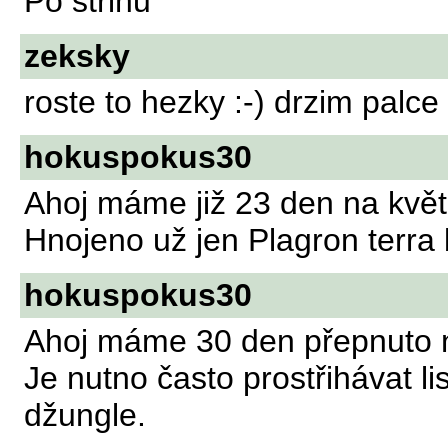
Po střihu
zeksky
roste to hezky :-) drzim palce
hokuspokus30
Ahoj máme již 23 den na květ
Hnojeno už jen Plagron terra
hokuspokus30
Ahoj máme 30 den přepnuto n
Je nutno často prostřihávat li
džungle.