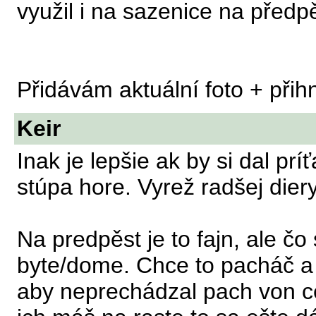
využil i na sazenice na předpěs
Přidávám aktuální foto + při
Keir
Inak je lepšie ak by si dal prí
stúpa hore. Vyrež radšej diery
Na predpěst je to fajn, ale č
byte/dome. Chce to pacháč a u
aby neprechádzal pach von ce