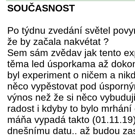
SOUČASNOST
Po týdnu zvedání světel povyr
že by začala nakvétat ?
Sem sám zvědav jak tento ex
těma led úsporkama až dokonc
byl experiment o ničem a nik
něco vypěstovat pod úsporným
výnos než že si něco vybuduj
radost i kdyby to bylo mrhání
máňa vypadá takto (01.11.19) 
dnešnímu datu.. až budou zas