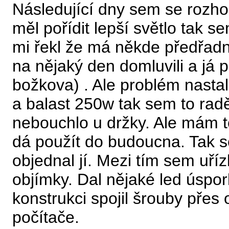
Následující dny sem se rozho
měl pořídit lepší světlo tak se
mi řekl že má někde předřadn
na nějaký den domluvili a já pr
božkova) . Ale problém nastal
a balast 250w tak sem to radě
nebouchlo u držky. Ale mám 
dá použít do budoucna. Tak 
objednal jí. Mezi tím sem uříz
objímky. Dal nějaké led úspo
konstrukci spojil šrouby přes
počítače.