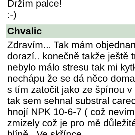
Držím palce!
:-)
Chvalic
Zdravím... Tak mám objednaný
dorazí.. konečně takže ještě 
nebylo málo stresu tak mi kyt
nechápu že se dá něco doma t
s tím zatočit jako ze špínou v 
tak sem sehnal substral careo
hnojí NPK 10-6-7 ( což nevím 
zmizely což je pro mě důležité
hlíně.. Ve skřínce