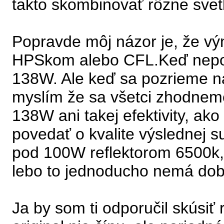
takto skombinovať rôzne svet
Popravde môj názor je, že v
HPSkom alebo CFL.Keď nepočí
138W. Ale keď sa pozrieme na
myslím že sa všetci zhodneme
138W ani takej efektivity, a
povedať o kvalite výslednej 
pod 100W reflektorom 6500k, 
lebo to jednoducho nemá dobr
Ja by som ti odporučil skúsi