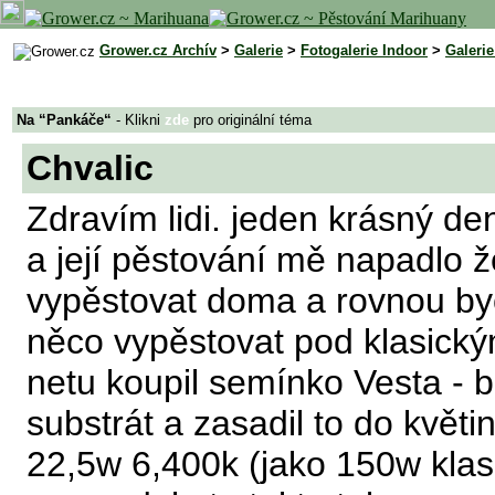
Grower.cz Archív
>
Galerie
>
Fotogalerie Indoor
>
Galeri
Na “Pankáče“
- Klikni
zde
pro originální téma
Chvalic
Zdravím lidi. jeden krásný den
a její pěstování mě napadlo 
vypěstovat doma a rovnou by
něco vypěstovat pod klasický
netu koupil semínko Vesta - 
substrát a zasadil to do květi
22,5w 6,400k (jako 150w klas