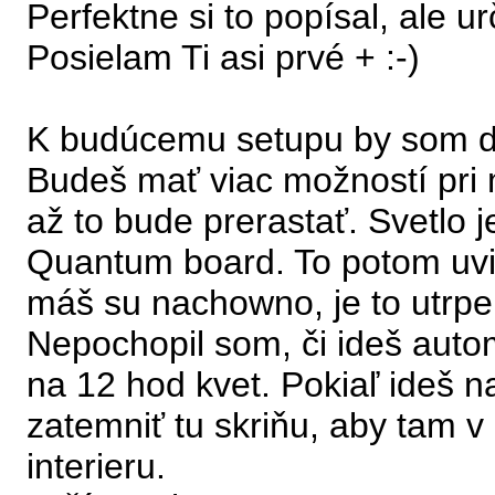
Perfektne si to popísal, ale u
Posielam Ti asi prvé + :-)
K budúcemu setupu by som do
Budeš mať viac možností pri
až to bude prerastať. Svetlo
Quantum board. To potom uvid
máš su nachowno, je to utrpe
Nepochopil som, či ideš automa
na 12 hod kvet. Pokiaľ ideš na
zatemniť tu skriňu, aby tam v
interieru.