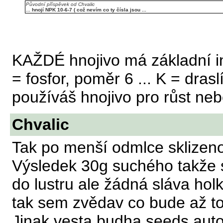
Původní příspěvek od Chvalic
... hnojí NPK 10-6-7 ( což nevím co ty čísla jsou ...
KAŽDÉ hnojivo má základní in
= fosfor, poměr 6 ... K = drasl
používáš hnojivo pro růst nebo
Chvalic
Tak po menší odmlce sklizeno
Výsledek 30g suchého takže 
do lustru ale žádná sláva holk
tak sem zvědav co bude až to
Jinak vesta budha seeds autof