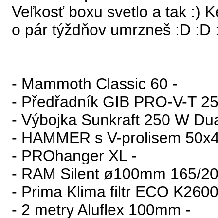
Veľkosť boxu svetlo a tak :)
o pár týždňov umrzneš :D :D 
- Mammoth Classic 60 -
- Předřadník GIB PRO-V-T 2
- Výbojka Sunkraft 250 W Du
- HAMMER s V-prolisem 50x
- PROhanger XL -
- RAM Silent ø100mm 165/20
- Prima Klima filtr ECO K260
- 2 metry Aluflex 100mm -