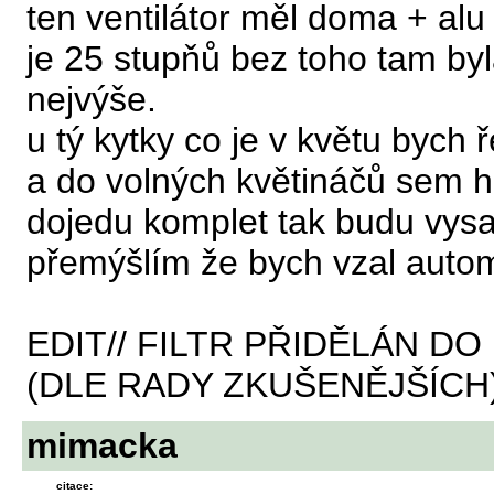
ten ventilátor měl doma + alu
je 25 stupňů bez toho tam by
nejvýše.
u tý kytky co je v květu bych ř
a do volných květináčů sem h
dojedu komplet tak budu vysa
přemýšlím že bych vzal auto
EDIT// FILTR PŘIDĚLÁN D
(DLE RADY ZKUŠENĚJŠÍCH
mimacka
citace: