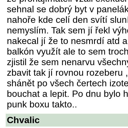
sehnal se dobrý byt v panelá
nahoře kde celí den svítí slun
nemyslím. Tak sem jí řekl výh
nakecal jí že to nesmrdí atd a
balkón využít ale to sem troc
zjistil že sem nenarvu všech
zbavit tak jí rovnou rozeberu
shánět po všech čertech izote
bouchat a lepit. Po dnu bylo 
punk boxu takto..
Chvalic