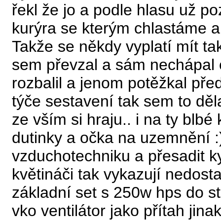
řekl že jo a podle hlasu už p
kurýra se kterým chlastáme a
Takže se někdy vyplatí mít ta
sem převzal a sám nechápal c
rozbalil a jenom potěžkal pře
týče sestavení tak sem to děl
ze vším si hraju.. i na ty bl
dutinky a očka na uzemnění :
vzduchotechniku a přesadit ky
květináči tak vykazují nedost
základní set s 250w hps do s
vko ventilátor jako přítah jin