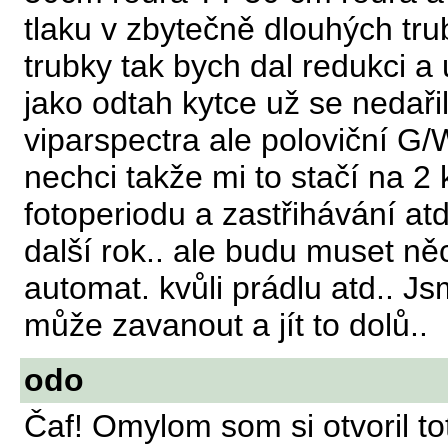
tlaku v zbytečně dlouhých t
trubky tak bych dal redukci a u
jako odtah kytce už se nedaři
viparspectra ale poloviční G/W
nechci takže mi to stačí na 2 
fotoperiodu a zastřihávání a
další rok.. ale budu muset ně
automat. kvůli prádlu atd.. J
může zavanout a jít to dolů..
odo
Čaf! Omylom som si otvoril to