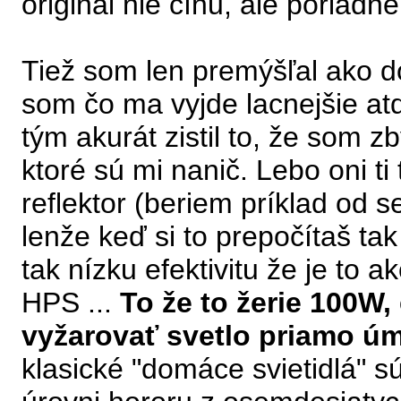
original nie čínu, ale poriad
Tiež som len premýšľal ako d
som čo ma vyjde lacnejšie a
tým akurát zistil to, že som z
ktoré sú mi nanič. Lebo oni t
reflektor (beriem príklad od s
lenže keď si to prepočítaš t
tak nízku efektivitu že je to
HPS ...
To že to žerie 100W
vyžarovať svetlo priamo úm
klasické "domáce svietidlá" s