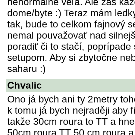
nenormálne veľa. Ale zas ka
dome/byte :) Teraz mám ledky
tak, bude to celkom fajnový s
nemal pouvažovať nad silnejš
poradiť či to stačí, poprípad
setupom. Aby si zbytočne ne
saharu :)
Chvalic
Ono já bych ani ty 2metry toho
k tomu já bych nejraději aby 
takže 30cm roura to TT a hned
50cm roura TT 50 cm roura a F