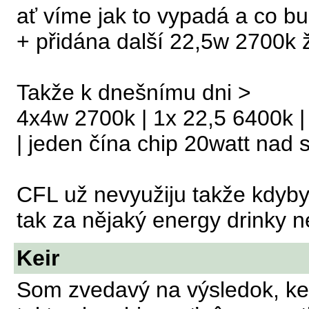
ať víme jak to vypadá a co b
+ přidána další 22,5w 2700k ž
Takže k dnešnímu dni >
4x4w 2700k | 1x 22,5 6400k |
| jeden čína chip 20watt nad 
CFL už nevyužiju takže kdyby 
tak za nějaký energy drinky 
Keir
Som zvedavý na výsledok, ke