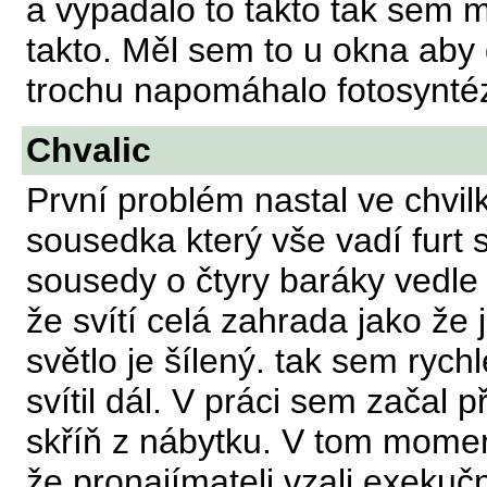
a vypadalo to takto tak sem m
takto. Měl sem to u okna aby d
trochu napomáhalo fotosynté
Chvalic
První problém nastal ve chvil
sousedka který vše vadí furt 
sousedy o čtyry baráky vedle
že svítí celá zahrada jako že j
světlo je šílený. tak sem rych
svítil dál. V práci sem začal 
skříň z nábytku. V tom mome
že pronajímateli vzali exekučn