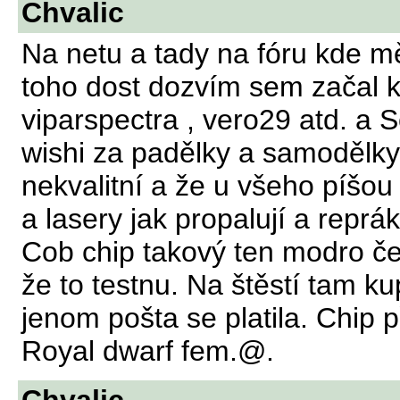
Chvalic
Na netu a tady na fóru kde mě
toho dost dozvím sem začal 
viparspectra , vero29 atd. a 
wishi za padělky a samodělky.
nekvalitní a že u všeho píšo
a lasery jak propalují a repr
Cob chip takový ten modro če
že to testnu. Na štěstí tam k
jenom pošta se platila. Chip 
Royal dwarf fem.@.