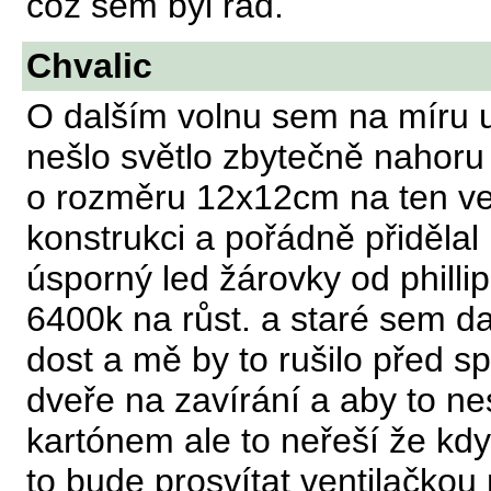
což sem byl rád.
Chvalic
O dalším volnu sem na míru u
nešlo světlo zbytečně nahoru a
o rozměru 12x12cm na ten ven
konstrukci a pořádně přidělal 
úsporný led žárovky od philli
6400k na růst. a staré sem dal 
dost a mě by to rušilo před 
dveře na zavírání a aby to ne
kartónem ale to neřeší že kdy
to bude prosvítat ventilačko