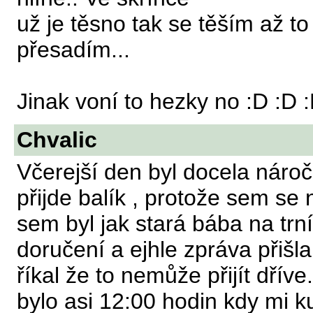
už je těsno tak se těším až to
přesadím...
Jinak voní to hezky no :D :D 
Chvalic
Včerejší den byl docela nároč
přijde balík , protože sem s
sem byl jak stará bába na trn
doručení a ejhle zpráva přišl
říkal že to nemůže přijít dříve
bylo asi 12:00 hodin kdy mi k