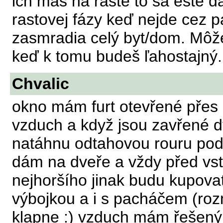
ich máš na raste to sa ešte dá
rastovej fázy keď nejde cez pa
zasmradia celý byt/dom. Môž
keď k tomu budeš ľahostajný. 
Chvalic
okno mám furt otevřené přes z
vzduch a když jsou zavřené dv
natáhnu odtahovou rouru pod 
dám na dveře a vždy před vst
nejhoršího jinak budu kupovat
výbojkou a i s pacháčem (roz
klapne :) vzduch mám řešený 