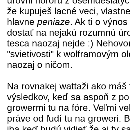
úrovni hororu z osemdesiatych
že kupuješ lacné veci, vlastne
hlavne
peniaze
. Ak ti o výnos
dostať na nejakú rozumnú úro
tesca naozaj nejde :) Nehovo
"svietivosti" k wolframovým 
naozaj o ničom.
Na rovnakej wattaži ako máš 
výsledkov, keď sa aspoň z pol
growermi tu na fóre. Veľmi ve
práve od ľudí tu na groweri. B
iba keď budú vidieť že aj ty s