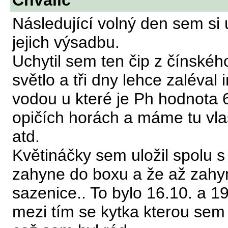
Chvalic
Následující volný den sem si
jejich výsadbu.
Uchytil sem ten čip z čínskéh
světlo a tři dny lehce zaléval 
vodou u které je Ph hodnota
opičích horách a máme tu vlas
atd.
Květináčky sem uložil spolu s
zahyne do boxu a že až zahyn
sazenice.. To bylo 16.10. a 1
mezi tím se kytka kterou sem 