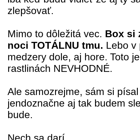
zlepšovať.
Mimo to dôležitá vec.
Box si 
noci TOTÁLNU tmu.
Lebo v 
medzery dole, aj hore. Toto je 
rastlinách NEVHODNÉ.
Ale samozrejme, sám si písal
jendoznačne aj tak budem sle
bude.
Nech sa darí.