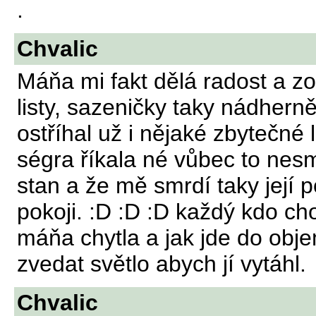
.
Chvalic
Máňa mi fakt dělá radost a zo
listy, sazeničky taky nádhern
ostříhal už i nějaké zbytečné 
ségra říkala né vůbec to nesm
stan a že mě smrdí taky její 
pokoji. :D :D :D každý kdo ch
máňa chytla a jak jde do obje
zvedat světlo abych jí vytáhl.
Chvalic