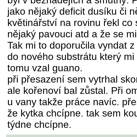
byl v beznadějích a smutný. 
jako nějaký deficit dusíku či 
květinářství na rovinu řekl co 
nějaký pavouci atd a že se mi
Tak mi to doporučila vyndat z
do nového substrátu který mi
tomu vzal guano.
při přesazení sem vytrhal sko
ale kořenoví bal zůstal. Při 
u vany takže práce navíc. pře
že kytka chcípne. tak sem kou
týdne chcípne.