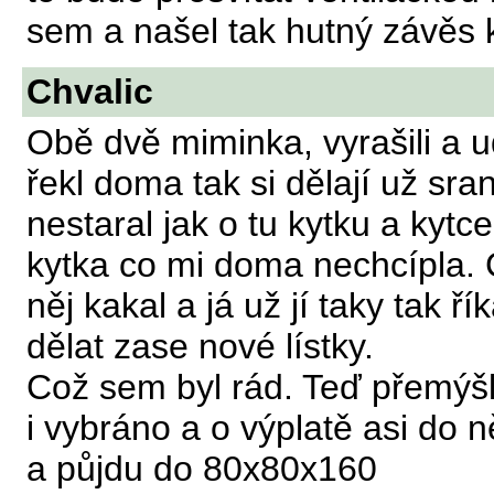
sem a našel tak hutný závěs k
Chvalic
Obě dvě miminka, vyrašili a u
řekl doma tak si dělají už sr
nestaral jak o tu kytku a kytce
kytka co mi doma nechcípla. 
něj kakal a já už jí taky tak
dělat zase nové lístky.
Což sem byl rád. Teď přemýš
i vybráno a o výplatě asi do n
a půjdu do 80x80x160