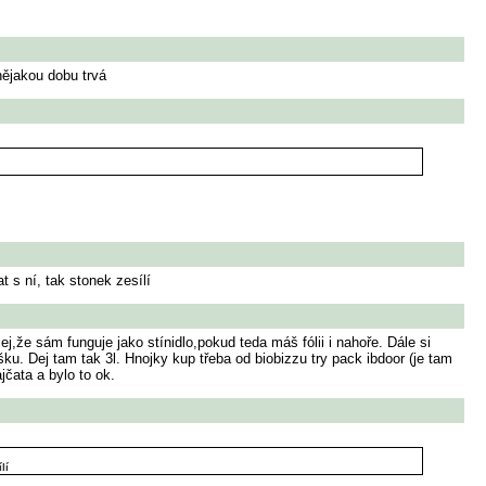
nějakou dobu trvá
 s ní, tak stonek zesílí
ej,že sám funguje jako stínidlo,pokud teda máš fólii i nahoře. Dále si
u. Dej tam tak 3l. Hnojky kup třeba od biobizzu try pack ibdoor (je tam
čata a bylo to ok.
lí