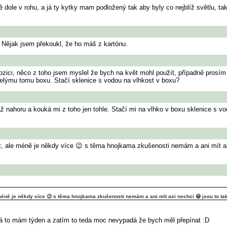
dole v rohu, a já ty kytky mam podložený tak aby byly co nejblíž světlu, tak
o. Nějak jsem překoukl, že ho máš z kartónu.
ozici, něco z toho jsem myslel že bych na květ mohl použít, případně prosím 
 celýmu tomu boxu. Stačí sklenice s vodou na vlhkost v boxu?
až nahoru a kouká mi z toho jen tohle. Stačí mi na vlhko v boxu sklenice s
tat, ale méně je někdy více 😉 s těma hnojkama zkušenosti nemám a ani mít as
e méně je někdy více 😉 s těma hnojkama zkušenosti nemám a ani mít asi nechci 😁 jsou to tak
to já to mám týden a zatím to teda moc nevypadá že bych měl přepínat :D