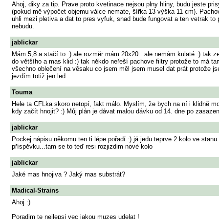
Ahoj, diky za tip. Prave proto kvetinace nejsou plny hliny, budu jeste p
(pokud mě výpočet objemu válce nemate, šířka 13 výška 11 cm). Pachovy fi
uhli mezi pletiva a dat to pres vyfuk, snad bude fungovat a ten vetrak t
nebudu.
jablickar
Mám 5,8 a stačí to :) ale rozměr mám 20x20...ale nemám kulaté :) tak ze po
do většího a mas klid :) tak někdo neřeší pachove filtry protože to má ta
všechno oblečení na věsaku co jsem měl jsem musel dat prát protože jsem
jezdím totiž jen led
Touma
Hele ta CFLka skoro netopí, fakt málo. Myslím, že bych na ní i klidně m
kdy začít hnojit? :) Můj plán je dávat malou dávku od 14. dne po zasaz
jablickar
Pockej nápisu někomu ten ti lépe pořadí :) já jedu teprve 2 kolo ve stan
příspěvku...tam se to teď resi rozjizdim nové kolo
jablickar
Jaké mas hnojiva ? Jaký mas substrát?
Madical-Strains
Ahoj :)
Poradim te nejlepsi vec jakou muzes udelat !