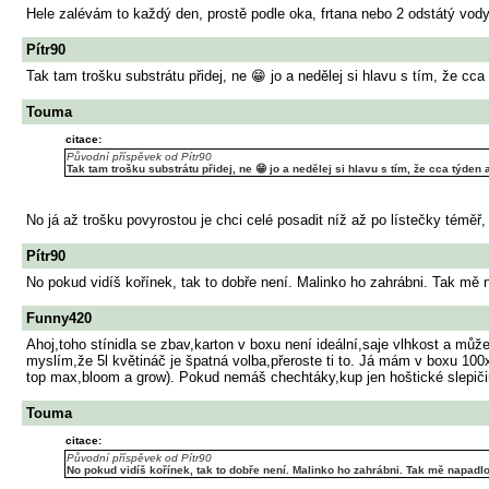
Hele zalévám to každý den, prostě podle oka, frtana nebo 2 odstátý vody
Pítr90
Tak tam trošku substrátu přidej, ne 😁 jo a nedělej si hlavu s tím, že cc
Touma
citace:
Původní příspěvek od Pítr90
Tak tam trošku substrátu přidej, ne 😁 jo a nedělej si hlavu s tím, že cca týden
No já až trošku povyrostou je chci celé posadit níž až po lístečky téměř
Pítr90
No pokud vidíš kořínek, tak to dobře není. Malinko ho zahrábni. Tak mě n
Funny420
Ahoj,toho stínidla se zbav,karton v boxu není ideální,saje vlhkost a může 
myslím,že 5l květináč je špatná volba,přeroste ti to. Já mám v boxu 100x
top max,bloom a grow). Pokud nemáš chechtáky,kup jen hoštické slepičin
Touma
citace:
Původní příspěvek od Pítr90
No pokud vidíš kořínek, tak to dobře není. Malinko ho zahrábni. Tak mě napadlo 