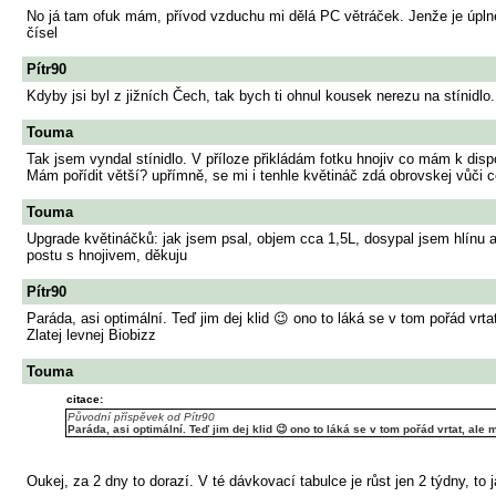
No já tam ofuk mám, přívod vzduchu mi dělá PC větráček. Jenže je úplně 
čísel
Pítr90
Kdyby jsi byl z jižních Čech, tak bych ti ohnul kousek nerezu na stínidl
Touma
Tak jsem vyndal stínidlo. V příloze přikládám fotku hnojiv co mám k disp
Mám pořídit větší? upřímně, se mi i tenhle květináč zdá obrovskej vůči
Touma
Upgrade květináčků: jak jsem psal, objem cca 1,5L, dosypal jsem hlínu 
postu s hnojivem, děkuju
Pítr90
Paráda, asi optimální. Teď jim dej klid 😉 ono to láká se v tom pořád vr
Zlatej levnej Biobizz
Touma
citace:
Původní příspěvek od Pítr90
Paráda, asi optimální. Teď jim dej klid 😉 ono to láká se v tom pořád vrtat, al
Oukej, za 2 dny to dorazí. V té dávkovací tabulce je růst jen 2 týdny, 