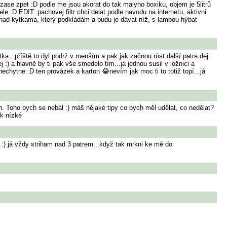
 zase zpet :D podle me jsou akorat do tak malyho boxiku, objem je 5litrů
 :D EDIT: pachovej filtr chci delat podle navodu na internetu, aktivni
cm nad kytkama, který podkládám a budu je dávat níž, s lampou hýbat
tka...příště to dyl podrž v menším a pak jak začnou růst další patra dej
:) a hlavně by ti pak vše smedelo tím...já jednou susil v ložnici a
chytne :D ten provázek a karton 😂nevím jak moc ti to totiž topí...já
n. Toho bych se nebál :) máš nějaké tipy co bych měl udělat, co nedělat?
ak nízké
 :) já vždy striham nad 3 patrem...když tak mrkni ke mě do