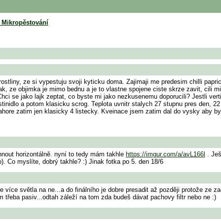
e Mikropěstování
ostliny, ze si vypestuju svoji kyticku doma. Zajimaji me predesim chilli papr
, ze objimka je mimo bednu a je to vlastne spojene ciste skrze zavit, cili mi
i se jako lajk zeptat, co byste mi jako nezkusenemu doporucili? Jestli vertika
inidlo a potom klasicku scrog. Teplota uvnitr stalych 27 stupnu pres den, 22
ore zatim jen klasicky 4 listecky. Kveinace jsem zatim dal do vysky aby by
nout horizontálně. nyní to tedy mám takhle
https://imgur.com/a/avL166l
. Ješ
). Co myslíte, dobrý takhle? :) Jinak fotka po 5. den 18/6
de více světla na ne...a do finálního je dobre presadit až později protože ze 
 třeba pasiv...odtah záleží na tom zda budeš dávat pachovy filtr nebo ne :)