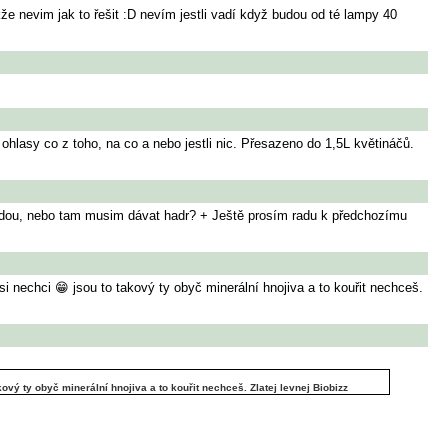
že nevim jak to řešit :D nevím jestli vadí když budou od té lampy 40
ohlasy co z toho, na co a nebo jestli nic. Přesazeno do 1,5L květináčů.
 vodou, nebo tam musim dávat hadr? + Ještě prosím radu k předchozímu
i nechci 😁 jsou to takový ty obyč minerální hnojiva a to kouřit nechceš.
ový ty obyč minerální hnojiva a to kouřit nechceš. Zlatej levnej Biobizz