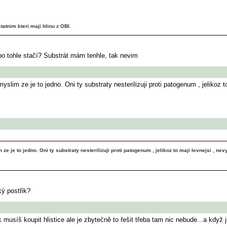
atnim kteri maji hlinu z OBI.
ebo tohle stačí? Substrát mám tenhle, tak nevim
yslim ze je to jedno. Oni ty substraty nesterilizuji proti patogenum , jelikoz to
ze je to jedno. Oni ty substraty nesterilizuji proti patogenum , jelikoz to maji levnejsi , nevy
ký postřik?
 musíš koupit hlistice ale je zbytečně to řešit třeba tam nic nebude...a když 