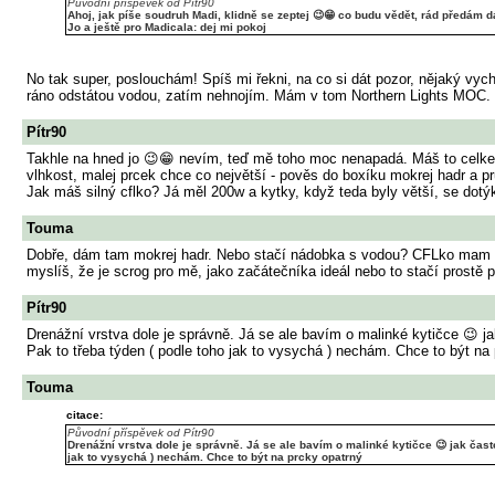
Původní příspěvek od Pítr90
Ahoj, jak píše soudruh Madi, klidně se zeptej 😉😁 co budu vědět, rád předám dá
Jo a ještě pro Madicala: dej mi pokoj
No tak super, poslouchám! Spíš mi řekni, na co si dát pozor, nějaký vych
ráno odstátou vodou, zatím nehnojím. Mám v tom Northern Lights MOC. Pr
Pítr90
Takhle na hned jo 😉😁 nevím, teď mě toho moc nenapadá. Máš to celkem 
vlhkost, malej prcek chce co největší - pověs do boxíku mokrej hadr a 
Jak máš silný cflko? Já měl 200w a kytky, když teda byly větší, se dot
Touma
Dobře, dám tam mokrej hadr. Nebo stačí nádobka s vodou? CFLko mam 15
myslíš, že je scrog pro mě, jako začátečníka ideál nebo to stačí prostě p
Pítr90
Drenážní vrstva dole je správně. Já se ale bavím o malinké kytičce 😉 j
Pak to třeba týden ( podle toho jak to vysychá ) nechám. Chce to být na
Touma
citace:
Původní příspěvek od Pítr90
Drenážní vrstva dole je správně. Já se ale bavím o malinké kytičce 😉 jak čast
jak to vysychá ) nechám. Chce to být na prcky opatrný