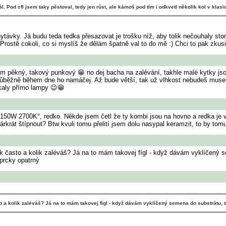
l. Pod cfl jsem taky pěstoval, tedy jen růst, ale kámoš pod tím i odkvetl několik kol v klas
ytávky. Já budu teda tedka přesazovat je trošku níž, aby tolik nečouhaly sto
ostě cokoli, co si myslíš že dělám špatně val to do mě :) Chci to pak zkusi
pěkný, takový punkový 😁 no dej bacha na zalévání, takhle malé kytky jsou h
průběžně během dne ho namáčej. Až bude větší, tak už vlhkost nebudeš muset 
ýkaly přímo lampy 😉😁
0W 2700K°, redko. Někde jsem četl že ty kombi jsou na hovno a redka je v
árkrát štípnout? Btw kvuli tomu přelití jsem dolu nasypal keramzit, to by tom
ak často a kolik zaléváš? Já na to mám takovej fígl - když dávám vyklíčený s
 prcky opatrný
o a kolik zaléváš? Já na to mám takovej fígl - když dávám vyklíčený semena do substrátu, ta