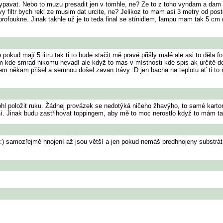
risypavat. Nebo to muzu presadit jen v tomhle, ne? Ze to z toho vyndam a dam
ltr bych rekl ze musim dat urcite, ne? Jelikoz to mam asi 3 metry od postele
o profoukne. Jinak takhle už je to teda final se stínidlem, lampu mam tak 5 
kud mají 5 litru tak ti to bude stačit mě pravé přišly malé ale asi to děla fo
m kde smrad nikomu nevadí ale když to mas v místnosti kde spis ak určitě dej 
 někam přišel a semnou došel zavan trávy :D jen bacha na teplotu ať ti to ne
ohl položit ruku. Žádnej provázek se nedotýká ničeho žhavýho, to samé karto
ení. Jinak budu zastřihovat toppingem, aby mě to moc nerostlo když to mám t
u :) samozřejmě hnojení až jsou větší a jen pokud nemáš predhnojeny substrát