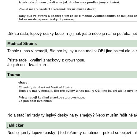
A pak zalezi n tom , jesli a na jak dlouho mas predhnojeny substrat.
Pokud mas Vita-start a korenak tak uz muzes davat.
Taky bud ve strehu a pocitej s tim ze se ti mohou vyklubat smutnice tak jako ost
Takze urcite lepove desky doporucuji.
Dík za radu, lepový desky koupim :) jinak ještě něco je na ně potřeba n
Madical-Strains
Tenhle u nas v nemajii, Bio pro byliny u nas maji v OBI jine baleni ale ja m
Priste radeji kvalitni znackovy z growshopu.
Je jich dost kvalitnich.
Touma
citace:
Původní příspěvek od Madical-Strains
Tenhle u nas v nemajii, Bio pro byliny u nas maji v OBI jine baleni ale ja myslim 
Priste radeji kvalitni znackovy z growshopu.
Je jich dost kvalitnich.
No a stačí mi tedy ty lepivý desky na ty šmejdy? Nebo musím řešit něja
jablickar
Nechej jen ty lepove pasky :) teď řeším ty smutnice...pokud se objeví tak