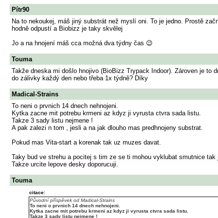
Pítr90
Na to nekoukej, máš jiný substrát než myslí oni. To je jedno. Prostě začne
hodně odpustí a Biobizz je taky skvělej
Jo a na hnojení máš cca možná dva týdny čas 😉
Touma
Takže dneska mi došlo hnojivo (BioBizz Trypack Indoor). Zároven je to dne
do zálivky každý den nebo třeba 1x týdně? Díky
Madical-Strains
To neni o prvnich 14 dnech nehnojeni.
Kytka zacne mit potrebu krmeni az kdyz ji vyrusta ctvra sada listu.
Takze 3 sady listu nejmene !
A pak zalezi n tom , jesli a na jak dlouho mas predhnojeny substrat.
Pokud mas Vita-start a korenak tak uz muzes davat.
Taky bud ve strehu a pocitej s tim ze se ti mohou vyklubat smutnice tak j
Takze urcite lepove desky doporucuji.
Touma
citace:
Původní příspěvek od Madical-Strains
To neni o prvnich 14 dnech nehnojeni.
Kytka zacne mit potrebu krmeni az kdyz ji vyrusta ctvra sada listu.
Takze 3 sady listu nejmene !