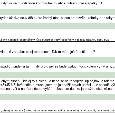
? dycky se mi odkrejou kořínky tak to lehce přihrabu zase zpátky :D
a týden až dva neuvidíš skoro žádný růst, budou se rozvíjet kořínky a to taky 
 až dva neuvidíš skoro žádný růst, budou se rozvíjet kořínky a to taky nějakou dobu trvá
, vlastně zahrabat celej ten stonek. Tak to mám ještě počkat ne?
apadlo , přidej si tam malý ofuk, jak se bude vzduch točit kolem kytky a hýbat
chytit plíseň. Udělej to z plechu a nebo se na to vyprdni úplně,box je tak mal
45x45 6,5l květináče a musel jsem se jó snažit,abych udržel +- v pohodě výšk
ce na květ a na růst něco s vyšším obsahem dusíku,já použil hoštické na raj
, přidej si tam malý ofuk, jak se bude vzduch točit kolem kytky a hýbat s ní, tak stonek zesí