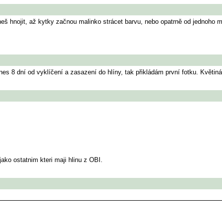
š hnojit, až kytky začnou malinko strácet barvu, nebo opatrně od jednoho milili
s 8 dní od vyklíčení a zasazení do hlíny, tak přikládám první fotku. Květináče
ako ostatnim kteri maji hlinu z OBI.