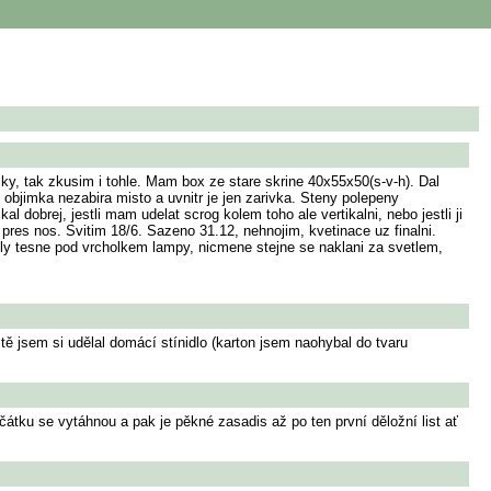
icky, tak zkusim i tohle. Mam box ze stare skrine 40x55x50(s-v-h). Dal
 objimka nezabira misto a uvnitr je jen zarivka. Steny polepeny
l dobrej, jestli mam udelat scrog kolem toho ale vertikalni, nebo jestli ji
 pres nos. Svitim 18/6. Sazeno 31.12, nehnojim, kvetinace uz finalni.
ly tesne pod vrcholkem lampy, nicmene stejne se naklani za svetlem,
tě jsem si udělal domácí stínidlo (karton jsem naohybal do tvaru
začátku se vytáhnou a pak je pěkné zasadis až po ten první děložní list ať