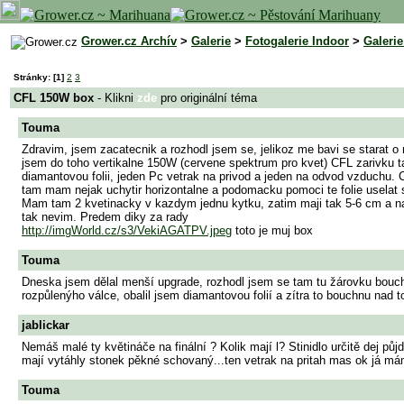
Grower.cz Archív
>
Galerie
>
Fotogalerie Indoor
>
Galeri
Stránky:
[1]
2
3
CFL 150W box
- Klikni
zde
pro originální téma
Touma
Zdravim, jsem zacatecnik a rozhodl jsem se, jelikoz me bavi se starat o r
jsem do toho vertikalne 150W (cervene spektrum pro kvet) CFL zarivku tak
diamantovou folii, jeden Pc vetrak na privod a jeden na odvod vzduchu. Chc
tam mam nejak uchytir horizontalne a podomacku pomoci te folie uselat st
Mam tam 2 kvetinacky v kazdym jednu kytku, zatim maji tak 5-6 cm a nah
tak nevim. Predem diky za rady
http://imgWorld.cz/s3/VekiAGATPV.jpeg
toto je muj box
Touma
Dneska jsem dělal menší upgrade, rozhodl jsem se tam tu žárovku bouch
rozpůlenýho válce, obalil jsem diamantovou folií a zítra to bouchnu nad to
jablickar
Nemáš malé ty květináče na finální ? Kolik mají l? Stinidlo určitě dej půj
mají vytáhly stonek pěkné schovaný...ten vetrak na pritah mas ok já mám
Touma