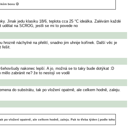
ickém boxu 😉
nky. Jinak jedu klasiku 18/6, teplota cca 25 °C ideálka. Zalévám každé
t udělat na SCROG, jestli se mi to povede no
rozně náchylné na přelití, snadno jim uhnije kořínek. Další věc je
řešit.
šehovšudy nakonec lepší. A jo, možná se to taky bude dotýkat :D
u mělo zabránit ne? že to nestojí ve vodě
emena do substrátu, tak po vložení opatrně, ale celkem hodně, zaleju.
k po vložení opatrně, ale celkem hodně, zaleju. Pak to třeba týden ( podle toho