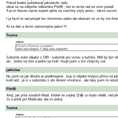
Pokud budes potrebovat jakoukoliv radu ,
obrat se na zdejsiho odbornika Pitr90 , ten te urcite rad se vsim poradi
A je to hlavne vazne expert uplne na vsechny styly pestu , takze rozumi
I ja bych te rad prispel tez skromnou radou ale obavam se ze by me ihned
At se dari a drzim samozrejme palce !!!
Touma
citace:
Původní příspěvek od jablickar
Jaké mas hnojiva ? Jaký mas substrát?
Substrát mám nějaký z OBI - substrát pro výsev a bylinky. Měl by být n
etc. Jedno na růst a jedno na květ. hnojil jsem s tim vždycky out.
jablickar
No zjisti na jak dlouho je predhnojene...kup si nějaké hnojivo přímo na p
květ atd...já si v substrátu z obi donesl smutnice...ale taky jsem to net
Pítr90
Ahoj, jak píše soudruh Madi, klidně se zeptej 😉😁 co budu vědět, rád př
Jo a ještě pro Madicala: dej mi pokoj
Touma
citace: