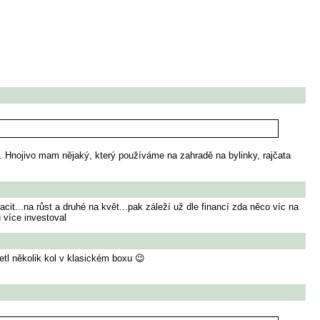
. Hnojivo mam nějaký, který používáme na zahradě na bylinky, rajčata
cit...na růst a druhé na květ...pak záleží už dle financí zda něco víc na
u více investoval
etl několik kol v klasickém boxu 😉