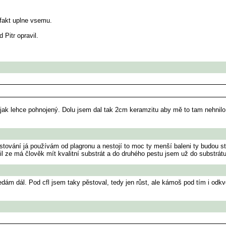
 fakt uplne vsemu.
 Pitr opravil.
ějak lehce pohnojený. Dolu jsem dal tak 2cm keramzitu aby mě to tam nehnilo
ěstování já používám od plagronu a nestojí to moc ty menší baleni ty budou sta
ušil ze má člověk mít kvalitní substrát a do druhého pestu jsem už do substrát
edám dál. Pod cfl jsem taky pěstoval, tedy jen růst, ale kámoš pod tím i odkv