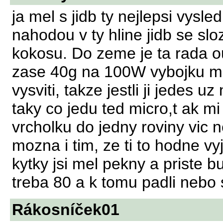
ja mel s jidb ty nejlepsi vysle
nahodou v ty hline jidb se sl
kokosu. Do zeme je ta rada o
zase 40g na 100W vybojku mi 
vysviti, takze jestli ji jedes uz
taky co jedu ted micro,t ak mi
vrcholku do jedny roviny vic n
mozna i tim, ze ti to hodne v
kytky jsi mel pekny a priste b
treba 80 a k tomu padli nebo sv
Rákosníček01