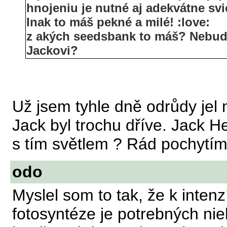
hnojeniu je nutné aj adekvátne svie
Inak to máš pekné a milé! :love:
z akých seedsbank to máš? Nebude
Jackovi?
Už jsem tyhle dně odrůdy jel 
Jack byl trochu dříve. Jack He
s tím světlem ? Rád pochytím 
odo
Myslel som to tak, že k inten
fotosyntéze je potrebných ni