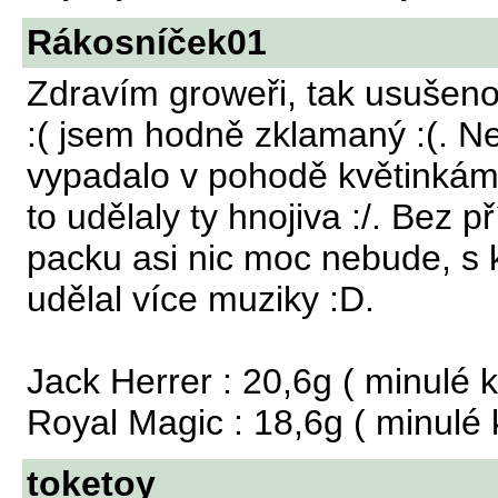
Rákosníček01
Zdravím groweři, tak usušeno
:( jsem hodně zklamaný :(. N
vypadalo v pohodě květinkám
to udělaly ty hnojiva :/. Bez 
packu asi nic moc nebude, s 
udělal více muziky :D.
Jack Herrer : 20,6g ( minulé k
Royal Magic : 18,6g ( minulé 
toketoy