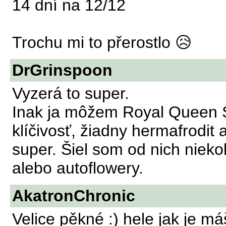
14 dní na 12/12
Trochu mi to přerostlo 😥
DrGrinspoon
Vyzerá to super.
Inak ja môžem Royal Queen S
klíčivosť, žiadny hermafrodit 
super. Šiel som od nich niekoľ
alebo autoflowery.
AkatronChronic
Velice pěkné :) hele jak je má