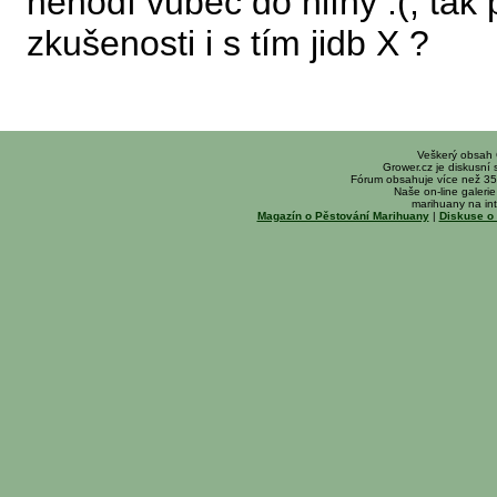
nehodí vůbec do hlíny :(, tak
zkušenosti i s tím jidb X ?
Veškerý obsah
Grower.cz je diskusní
Fórum obsahuje více než 35
Naše on-line galerie 
marihuany na int
Magazín o Pěstování Marihuany
|
Diskuse o