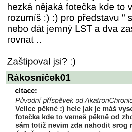
hezká nějaká fotečka kde to 
rozumíš :) :) pro představu "
nebo dát jemný LST a dva zaš
rovnat ..
Zaštipoval jsi? :)
Rákosníček01
citace:
Původní příspěvek od AkatronChroni
Velice pěkné :) hele jak je máš vy
fotečka kde to vemeš pěkně od zhor
sám totiž nevim zda nahodit srog 