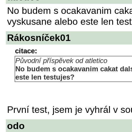
No budem s ocakavanim cakat 
vyskusane alebo este len tes
Rákosníček01
citace:
Původní příspěvek od atletico
No budem s ocakavanim cakat dals
este len testujes?
První test, jsem je vyhrál v s
odo