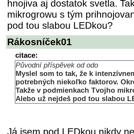
hnojiva aj dostatok svetla. 
mikrogrowu s tým prihnojovan
pod tou slabou LEDkou?
Rákosníček01
citace:
Původní příspěvek od odo
Myslel som to tak, že k intenzívnem
potrebných niekoľko faktorov. Okr
Takže v podmienkach Tvojho mikr
Alebo už nejdeš pod tou slabou 
Já jsem pod LEDkou nikdy ne