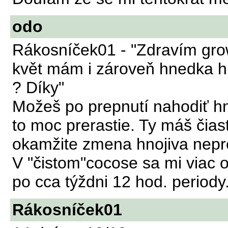
odo
Rákosníček01 - "Zdravím grow
květ mám i zároveň hnedka hno
? Díky"
Možeš po prepnutí nahodiť hn
to moc prerastie. Ty máš čias
okamžite zmena hnojiva nepre
V "čistom"cocose sa mi viac 
po cca týždni 12 hod. periody
Rákosníček01