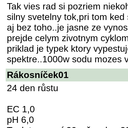
Tak vies rad si pozriem niekoh
silny svetelny tok,pri tom ked
aj bez toho..je jasne ze vynos 
prejde celym zivotnym cyklom
priklad je typek ktory vypestu
spektre..1000w sodu mozes vid
Rákosníček01
24 den růstu
EC 1,0
pH 6,0