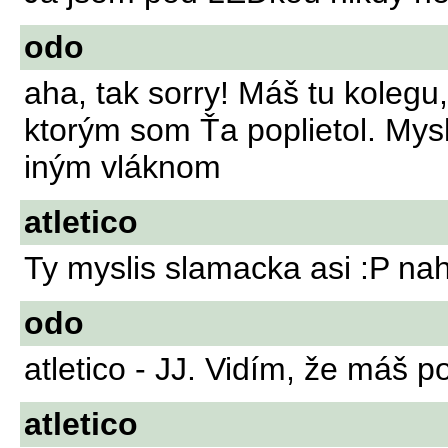
odo
aha, tak sorry! Máš tu kolegu
ktorým som Ťa poplietol. Mys
iným vláknom
atletico
Ty myslis slamacka asi :P na
odo
atletico - JJ. Vidím, že máš p
atletico