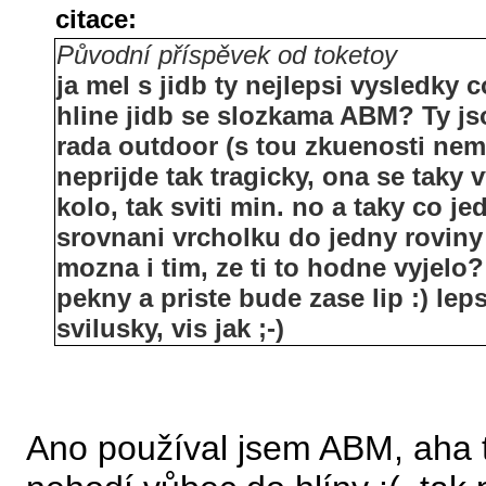
citace:
Původní příspěvek od toketoy
ja mel s jidb ty nejlepsi vysledky 
hline jidb se slozkama ABM? Ty jso
rada outdoor (s tou zkuenosti ne
neprijde tak tragicky, ona se taky vy
kolo, tak sviti min. no a taky co je
srovnani vrcholku do jedny roviny 
mozna i tim, ze ti to hodne vyjelo
pekny a priste bude zase lip :) lep
svilusky, vis jak ;-)
Ano používal jsem ABM, aha t