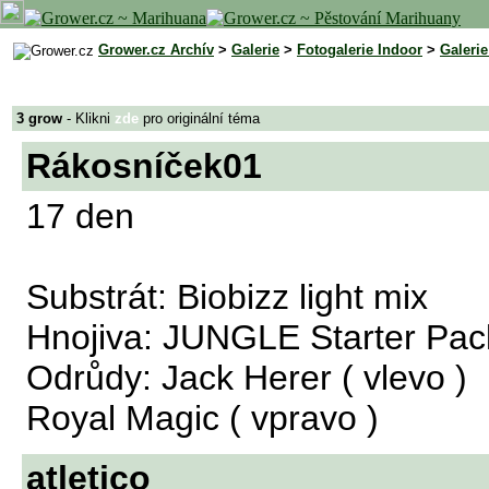
Grower.cz Archív
>
Galerie
>
Fotogalerie Indoor
>
Galeri
3 grow
- Klikni
zde
pro originální téma
Rákosníček01
17 den
Substrát: Biobizz light mix
Hnojiva: JUNGLE Starter Pac
Odrůdy: Jack Herer ( vlevo )
Royal Magic ( vpravo )
atletico