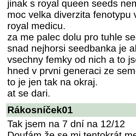
jinak s royal queen seeds n
moc velka diverzita fenotypu
royal medicu.
za me palec dolu pro tuhle s
snad nejhorsi seedbanka je a
vsechny femky od nich a to j
hned v prvni generaci ze sem
to je jen tak na okraj.
at se dari.
Rákosníček01
Tak jsem na 7 dní na 12/12
Doufám že se mi tentokrát m