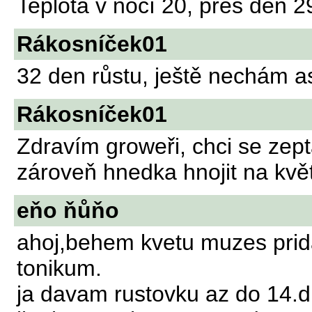
Teplota v nocí 20, přes den 2
Rákosníček01
32 den růstu, ještě nechám 
Rákosníček01
Zdravím groweři, chci se zep
zároveň hnedka hnojit na květ 
eňo ňůňo
ahoj,behem kvetu muzes prida
tonikum.
ja davam rustovku az do 14.d