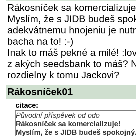
Rákosníček sa komercializuje
Myslím, že s JIDB budeš spok
adekvátnemu hnojeniu je nutn
bacha na to! :-)
Inak to máš pekné a milé! :lo
z akých seedsbank to máš? 
rozdielny k tomu Jackovi?
Rákosníček01
citace:
Původní příspěvek od odo
Rákosníček sa komercializuje!
Myslím, že s JIDB budeš spokojný.