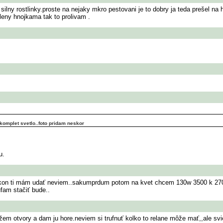
silny rostlinky.proste na nejaky mkro pestovani je to dobry ja teda prešel na h
aleny hnojkama tak to prolivam .
komplet svetlo..foto pridam neskor
u.
kon ti mám udať neviem..sakumprdum potom na kvet chcem 130w 3500 k 2700 u
fam stačiť bude..
em otvory a dam ju hore.neviem si trufnuť kolko to relane môže mať,,ale svieti