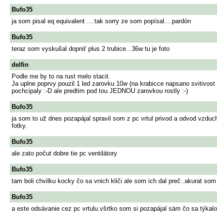
Bufo35
ja som pisal eq equivalent ....tak sorry ze som popísal....pardón
Bufo35
teraz som vyskušal dopniť plus 2 trubice...36w tu je foto
delfin
Podle me by to na rust melo stacit.
Ja uplne poprvy pouzil 1 led zarovku 10w (na krabicce napsano svitivost
pochcipaly :-D ale predtim pod tou JEDNOU zarovkou rostly :-)
Bufo35
ja som to už dnes pozapájal spravil som z pc vrtul privod a odvod vzduc
fotky.
Bufo35
ale zato počut dobre tie pc ventilátory
Bufo35
tam boli chvilku kocky čo sa vnich kliči ale som ich dal preč..akurat som 
Bufo35
a este odsávanie cez pc vrtulu.všrtko som si pozapájal sám čo sa týkalo e