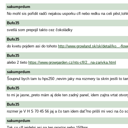
sakumprdum
No mohl sis pořídit radči nejakou usporku cfl nebo redku na celi pěst,toh
Bufo35
svetlá som prepojil takto cez čokoládky
Bufo35
do kvetu pojdem asi do tohoto
http://www.growland.sk/sk/detail/ko...-flow
Bufo35
alebo 2 tieto
https://www.growgarden.cz/nts-cfl/2...na-zarivka.html
sakumprdum
Šoupnul bych tam tu hps250 ,nevim jaky ma rozmery ta skrin jestli to ta
Bufo35
to mi je jasne,,preto mám aj dole ten zadný panel, idem zajtra vrtat otvo
Bufo35
rozmer je V H S 70 45 56 jaj a čo tam idem dať?no prišli mi veci na čo
sakumprdum
Tak co cfl jeidelni asi na ten prostor nebo 150hps