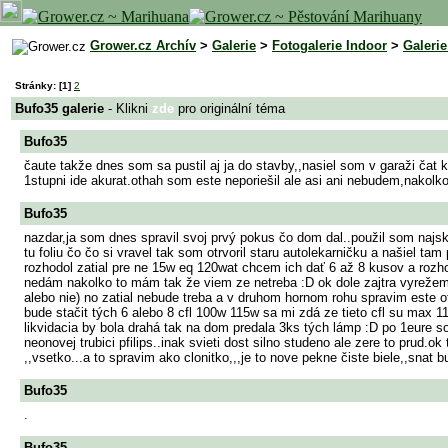
Grower.cz Archív
>
Galerie
>
Fotogalerie Indoor
>
Galeri
Stránky:
[1]
2
Bufo35 galerie
- Klikni
zde
pro originální téma
Bufo35
čaute takže dnes som sa pustil aj ja do stavby,,nasiel som v garaži čat
1stupni ide akurat.othah som este neporiešil ale asi ani nebudem,nakolk
Bufo35
nazdar,ja som dnes spravil svoj prvý pokus čo dom dal..použil som najsk
tu foliu čo čo si vravel tak som otrvoril staru autolekarničku a našiel tam
rozhodol zatial pre ne 15w eq 120wat chcem ich dať 6 až 8 kusov a roz
nedám nakolko to mám tak že viem ze netreba :D ok dole zajtra vyrežem 
alebo nie) no zatial nebude treba a v druhom hornom rohu spravim este otv
bude stačit tých 6 alebo 8 cfl 100w 115w sa mi zdá ze tieto cfl su max 1
likvidacia by bola drahá tak na dom predala 3ks tých lámp :D po 1eure so
neonovej trubici pfilips..inak svieti dost silno studeno ale zere to prud
,,vsetko...a to spravim ako clonitko,,,je to nove pekne čiste biele,,snat b
Bufo35
.
Bufo35