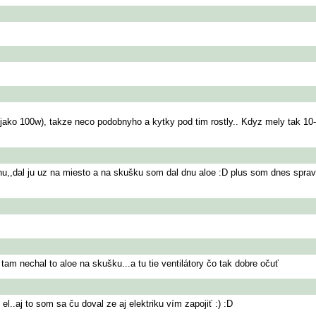
 jako 100w), takze neco podobnyho a kytky pod tim rostly.. Kdyz mely tak 10-1
hu,,dal ju uz na miesto a na skušku som dal dnu aloe :D plus som dnes sprav
tam nechal to aloe na skušku...a tu tie ventilátory čo tak dobre očuť
l..aj to som sa ču doval ze aj elektriku vím zapojiť :) :D