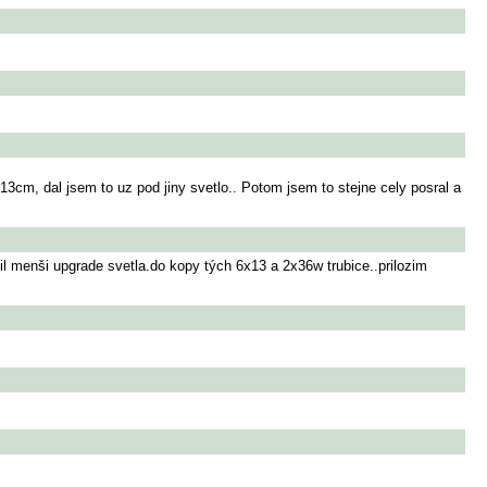
3cm, dal jsem to uz pod jiny svetlo.. Potom jsem to stejne cely posral a
il menši upgrade svetla.do kopy tých 6x13 a 2x36w trubice..prilozim