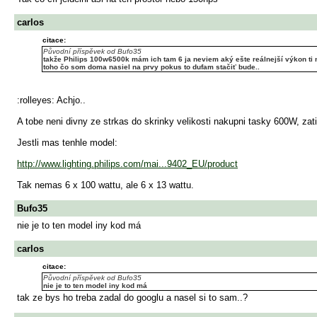
carlos
citace:
Původní příspěvek od Bufo35
takže Philips 100w6500k mám ich tam 6 ja neviem aký ešte reálnejší výkon ti
toho čo som doma nasiel na prvy pokus to dufam stačiť bude..
:rolleyes: Achjo..
A tobe neni divny ze strkas do skrinky velikosti nakupni tasky 600W, za
Jestli mas tenhle model:
http://www.lighting.philips.com/mai...9402_EU/product
Tak nemas 6 x 100 wattu, ale 6 x 13 wattu.
Bufo35
nie je to ten model iny kod má
carlos
citace:
Původní příspěvek od Bufo35
nie je to ten model iny kod má
tak ze bys ho treba zadal do googlu a nasel si to sam..?