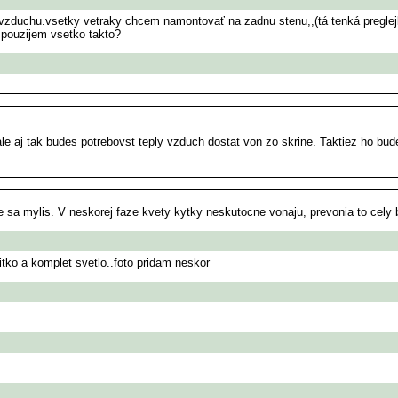
vzduchu.vsetky vetraky chcem namontovať na zadnu stenu,,(tá tenká preglejk
o pouzijem vsetko takto?
t ale aj tak budes potrebovst teply vzduch dostat von zo skrine. Taktiez ho 
e sa mylis. V neskorej faze kvety kytky neskutocne vonaju, prevonia to cely 
tko a komplet svetlo..foto pridam neskor