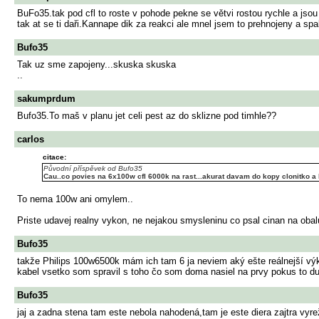
BuFo35.tak pod cfl to roste v pohode pekne se větvi rostou rychle a jsou 
tak at se ti daři.Kannape dik za reakci ale mnel jsem to prehnojeny a sp
Bufo35
Tak uz sme zapojeny...skuska skuska
..
sakumprdum
Bufo35.To maš v planu jet celi pest az do sklizne pod timhle??
carlos
citace:
Původní příspěvek od Bufo35
Cau..co povies na 6x100w cfl 6000k na rast...akurat davam do kopy clonitko a 
To nema 100w ani omylem..
Priste udavej realny vykon, ne nejakou smysleninu co psal cinan na obal
Bufo35
takže Philips 100w6500k mám ich tam 6 ja neviem aký ešte reálnejší vý
kabel vsetko som spravil s toho čo som doma nasiel na prvy pokus to du
Bufo35
jaj a zadna stena tam este nebola nahodená,tam je este diera zajtra vyrež