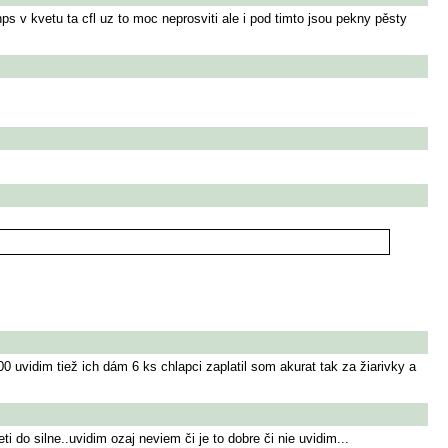
ps v kvetu ta cfl uz to moc neprosviti ale i pod timto jsou pekny pěsty
vidim tiež ich dám 6 ks chlapci zaplatil som akurat tak za žiarivky a
 do silne..uvidim ozaj neviem či je to dobre či nie uvidim...