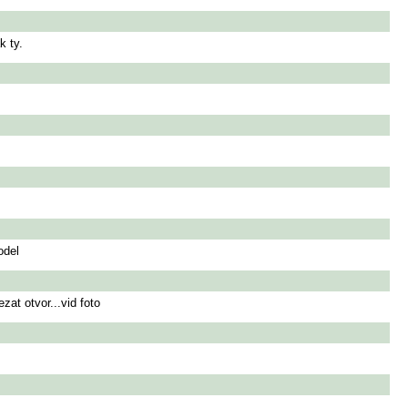
k ty.
odel
zat otvor...vid foto