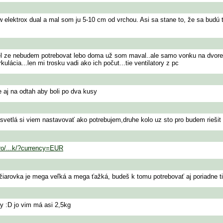
5w elektrox dual a mal som ju 5-10 cm od vrchou. Asi sa stane to, že sa budú
 ze nebudem potrebovat lebo doma už som maval..ale samo vonku na dvore,,,a n
lácia...len mi trosku vadi ako ich počut...tie ventilatory z pc
e aj na odtah aby boli po dva kusy
svetlá si viem nastavovať ako potrebujem,druhe kolo uz sto pro budem riešit i
gro/...k/?currency=EUR
á žiarovka je mega veľká a mega ťažká, budeš k tomu potrebovať aj poriadne ti
ky :D jo vim má asi 2,5kg