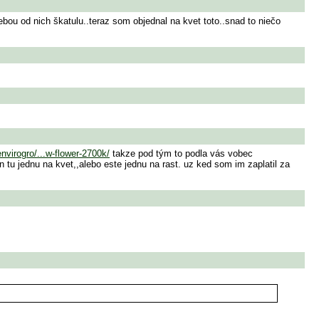
sebou od nich škatulu..teraz som objednal na kvet toto..snad to niečo
envirogro/...w-flower-2700k/
takze pod tým to podla vás vobec
tu jednu na kvet,,alebo este jednu na rast. uz ked som im zaplatil za