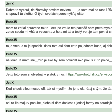
JetiX
Dobre to vyzerá, tie žiarovky neviem neviem...... ja som mal na rast 12
si spravil tú skriňu. O tých svetlách porozmýšľaj ešte
Bufo35
mam to zatial spravene takto...cez pc vrtule ten pacháč som preto myslel
ze so spodu mi vhána vzduch a z hora mi taha teplý von.je tam pekná cirku
Bufo35
to je vrch..a tu je spodok..dnes tam asi dam este po jednom kuse, aj dol
Bufo35
na kvet uz mam ine,,,toto je ako by som povedal ako pokus či to pojde,,,
Bufo35
Jetix toto som si objednal v piatok v noci.
https://www.hotchilli.cz/enviro
JetiX
Keď chceš silou mocou cfl, tak si myslím, že je to ok, rátaj s tým, že t
Bufo35
asi to čo maju v ponuke,,alebo si dám doniest z jednej farmy na paradaj
Bufo35