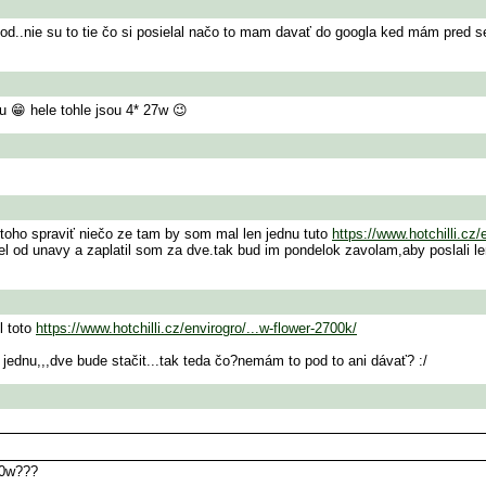
y kod..nie su to tie čo si posielal načo to mam davať do googla ked mám pred 
u 😁 hele tohle jsou 4* 27w 😉
toho spraviť niečo ze tam by som mal len jednu tuto
https://www.hotchilli.cz/
od unavy a zaplatil som za dve.tak bud im pondelok zavolam,aby poslali len 
l toto
https://www.hotchilli.cz/envirogro/...w-flower-2700k/
jednu,,,dve bude stačit...tak teda čo?nemám to pod to ani dávať? :/
00w???