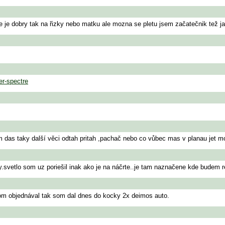
le je dobry tak na řizky nebo matku ale mozna se pletu jsem začatečnik tež ja
er-spectre
m das taky další věci odtah pritah ,pachač nebo co vůbec mas v planau jet m
ry.svetlo som uz poriešil inak ako je na náčrte..je tam naznačene kde budem re
 som objednával tak som dal dnes do kocky 2x deimos auto.