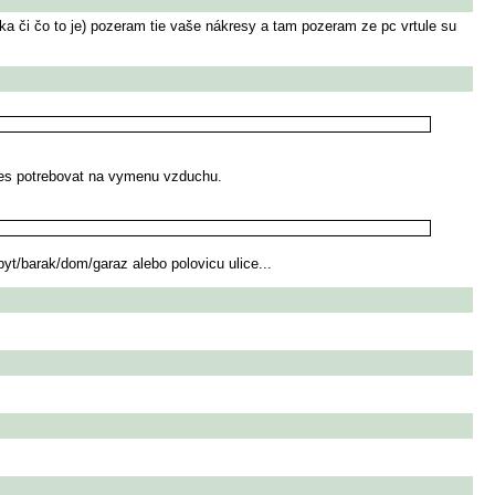
a či čo to je) pozeram tie vaše nákresy a tam pozeram ze pc vrtule su
budes potrebovat na vymenu vzduchu.
byt/barak/dom/garaz alebo polovicu ulice...