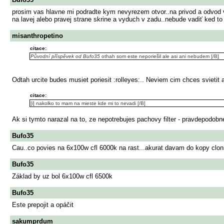
prosim vas hlavne mi podradte kym nevyrezem otvor..na privod a odvod 
na lavej alebo pravej strane skrine a vyduch v zadu..nebude vadiť ked t
misanthropetino
citace:
Původní příspěvek od Bufo35
othah som este neporiešil ale asi ani nebudem [/B]
Odtah urcite budes musiet poriesit :rolleyes:.. Neviem cim chces svieti
citace:
[i] nakolko to mam na mieste kde mi to nevadi [/B]
Ak si tymto narazal na to, ze nepotrebujes pachovy filter - pravdepodobn
Bufo35
Cau..co povies na 6x100w cfl 6000k na rast...akurat davam do kopy cloni
Bufo35
Základ by uz bol 6x100w cfl 6500k
Bufo35
Este prepojit a opáčit
sakumprdum