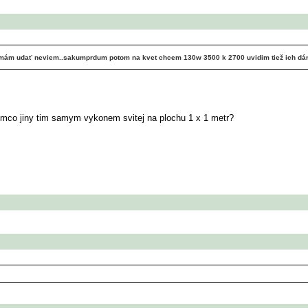
 mám udať neviem..sakumprdum potom na kvet chcem 130w 3500 k 2700 uvidim tiež ich dám 6 
timco jiny tim samym vykonem svitej na plochu 1 x 1 metr?