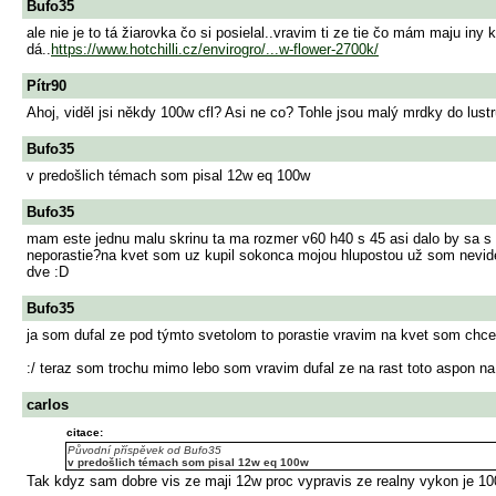
Bufo35
ale nie je to tá žiarovka čo si posielal..vravim ti ze tie čo mám maju in
dá..
https://www.hotchilli.cz/envirogro/...w-flower-2700k/
Pítr90
Ahoj, viděl jsi někdy 100w cfl? Asi ne co? Tohle jsou malý mrdky do lustr
Bufo35
v predošlich témach som pisal 12w eq 100w
Bufo35
mam este jednu malu skrinu ta ma rozmer v60 h40 s 45 asi dalo by sa s 
neporastie?na kvet som uz kupil sokonca mojou hlupostou už som nevidel 
dve :D
Bufo35
ja som dufal ze pod týmto svetolom to porastie vravim na kvet som chce
:/ teraz som trochu mimo lebo som vravim dufal ze na rast toto aspon na 
carlos
citace:
Původní příspěvek od Bufo35
v predošlich témach som pisal 12w eq 100w
Tak kdyz sam dobre vis ze maji 12w proc vypravis ze realny vykon je 1