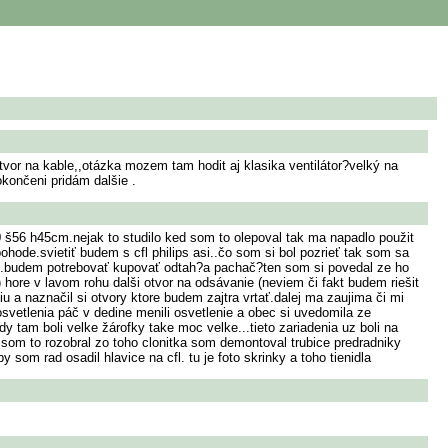
tvor na kable,,otázka mozem tam hodit aj klasika ventilátor?velký na
okončeni pridám dalšie .
0 š56 h45cm.nejak to studilo ked som to olepoval tak ma napadlo použit
 pohode.svietiť budem s cfl philips asi..čo som si bol pozrieť tak som sa
l..budem potrebovať kupovať odtah?a pachač?ten som si povedal ze ho
hore v lavom rohu dalši otvor na odsávanie (neviem či fakt budem riešit
u a naznačil si otvory ktore budem zajtra vrtať.dalej ma zaujima či mi
osvetlenia páč v dedine menili osvetlenie a obec si uvedomila ze
y tam boli velke žárofky take moc velke...tieto zariadenia uz boli na
ja som to rozobral zo toho clonitka som demontoval trubice predradniky
y som rad osadil hlavice na cfl. tu je foto skrinky a toho tienidla