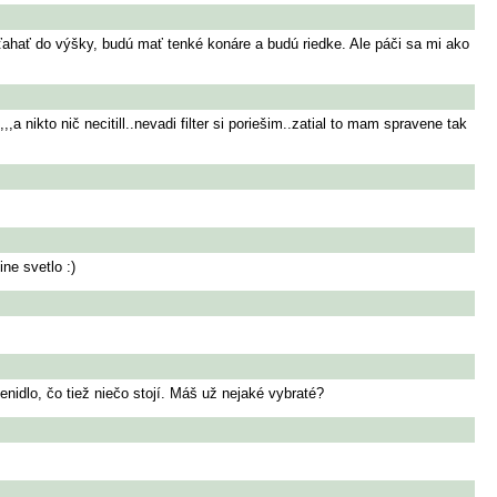
 ťahať do výšky, budú mať tenké konáre a budú riedke. Ale páči sa mi ako
ikto nič necitill..nevadi filter si poriešim..zatial to mam spravene tak
ne svetlo :)
enidlo, čo tiež niečo stojí. Máš už nejaké vybraté?