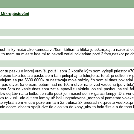
e Mikropěstování
 kuch.linky niečo ako komoda.v 70cm š56cm a hlbka je 50cm,zajtra narezať ot
o to mam na mieste kde mi to nevadi zatial prikladám prvé 2 foto,neskor po d
or tu pasku o ktorej vravíš..použil som 2 kotuče kým som vylepil priestor v7
 presne taku.tou alu paskú som tam prilepil aj tu foliu,teraz to už je celkom v
hodujem sa pre 5600 6000k.tu nastavaju moje otázky čo som si dnes poklada
pas otvor. 5x o 5cm..potom nad ne 10cm otvor na privod vzduchu (pc vrtula) 
or 5cm na kable.dnes som zatial spravil tu skrinku oblepil paskou nalepil foli
15w eq 15v na tu ledku.tienitdlo použijem nasiel som v garazi lampy :D z ver 
m to kupil..ale aj tieto lampy už boli upgradovane,,mozno si pamatate volaked
.ok to vybral som vnutro pozeram tam 2x trubica 2x predradnik ,proste vsetko..
ude dobre..chcem spojit dve tie clonitka do kopy,,aby to bolo širsie a do toho b