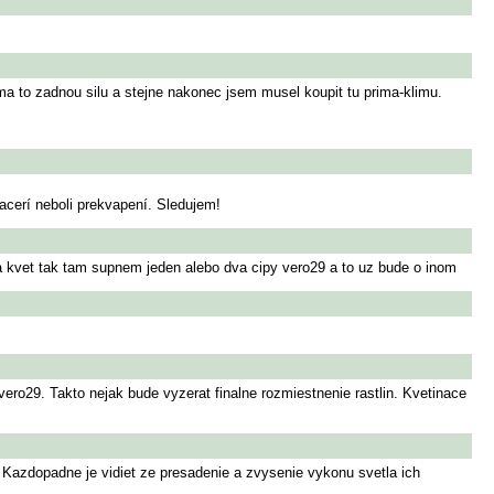
ema to zadnou silu a stejne nakonec jsem musel koupit tu prima-klimu.
acerí neboli prekvapení. Sledujem!
a kvet tak tam supnem jeden alebo dva cipy vero29 a to uz bude o inom
ro29. Takto nejak bude vyzerat finalne rozmiestnenie rastlin. Kvetinace
. Kazdopadne je vidiet ze presadenie a zvysenie vykonu svetla ich