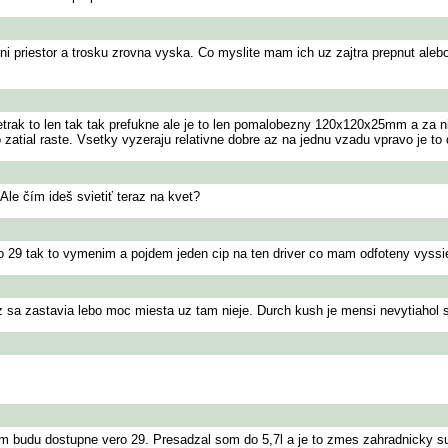
ni priestor a trosku zrovna vyska. Co myslite mam ich uz zajtra prepnut al
etrak to len tak tak prefukne ale je to len pomalobezny 120x120x25mm a za 
tial raste. Vsetky vyzeraju relativne dobre az na jednu vzadu vpravo je to
le čím ideš svietiť teraz na kvet?
o 29 tak to vymenim a pojdem jeden cip na ten driver co mam odfoteny vyssi
z sa zastavia lebo moc miesta uz tam nieje. Durch kush je mensi nevytiahol 
ym budu dostupne vero 29. Presadzal som do 5,7l a je to zmes zahradnicky 