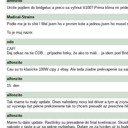
alfonzito
Urcite pojdem do bridgelux a preco sa vyhnut tt100? Prima klima mi prid
Madical-Strains
Podle me je to shit ! Mel jsem ho v prvnim kole a jednou jsem ho musel 
To je muj nazor.
odo
CAF!
Daj odkaz na tie COB....prípadne fotky, že ako to máš ...ja idem pod Br
alfonzito
Cau su to klasicke 100W cipy z ebay. Ale teda ziadne prekvapenie sa sa
alfonzito
15. den
alfonzito
Tak mame tu maly update. Dnes nahodeny novy led driver a tym aj zvysen
uz vyzeraju byt pekne prekorenene tak to chcem presadit az preschne hli
alfonzito
Mame tu dalsi update. Rastlinky su presadene do final kvetinacov. Skusil
nakoplo v raste a uz sa pekne rozbiehaju. Dufam ze za tyzden uz to bud