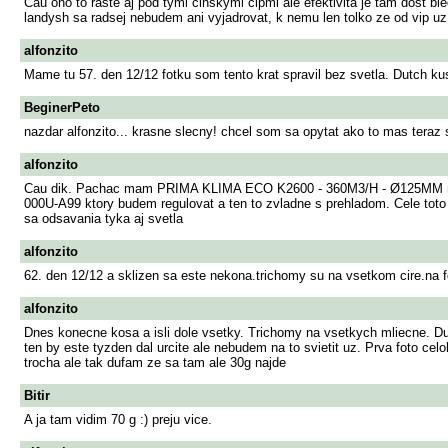
Cau ono to raste aj pod tymi cinskymi cipmi ale efektivita je tam dost b
landysh sa radsej nebudem ani vyjadrovat, k nemu len tolko ze od vip uz
alfonzito
Mame tu 57. den 12/12 fotku som tento krat spravil bez svetla. Dutch ku
BeginerPeto
nazdar alfonzito... krasne slecny! chcel som sa opytat ako to mas teraz
alfonzito
Cau dik. Pachac mam PRIMA KLIMA ECO K2600 - 360M3/H - Ø125MM mysl
000U-A99 ktory budem regulovat a ten to zvladne s prehladom. Cele toto j
sa odsavania tyka aj svetla
alfonzito
62. den 12/12 a sklizen sa este nekona.trichomy su na vsetkom cire.na fot
alfonzito
Dnes konecne kosa a isli dole vsetky. Trichomy na vsetkych mliecne. Duth
ten by este tyzden dal urcite ale nebudem na to svietit uz. Prva foto cel
trocha ale tak dufam ze sa tam ale 30g najde
Bitir
A ja tam vidim 70 g :) preju vice.