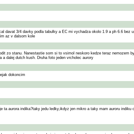
cal davat 3/4 davky podla tabulky a EC mi vychadza okolo 1.9 a ph 6.6 bez u
sim az v dalsom kole
dit zo stanu. Nanestastie som si to vsimol neskoro kedze teraz nemozem byt 
a a dalej dutch kush. Druha foto jeden vrcholec aurory
nejak dokoncim
e ta aurora indika?taky jedu ledky,ikdyz jen mikro a taky mam auroru indiku od