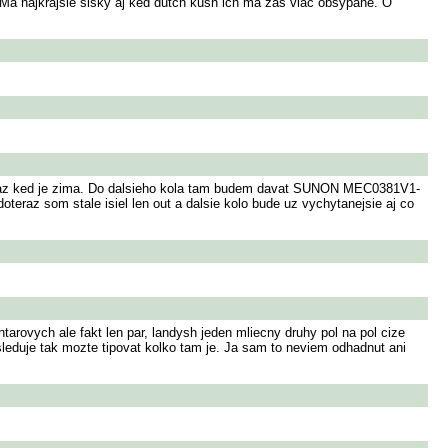
. Ma najkrajsie sisky aj ked dutch kush ich ma zas viac obsypane. O
raz ked je zima. Do dalsieho kola tam budem davat SUNON MEC0381V1-
teraz som stale isiel len out a dalsie kolo bude uz vychytanejsie aj co
tarovych ale fakt len par, landysh jeden mliecny druhy pol na pol cize
o sleduje tak mozte tipovat kolko tam je. Ja sam to neviem odhadnut ani