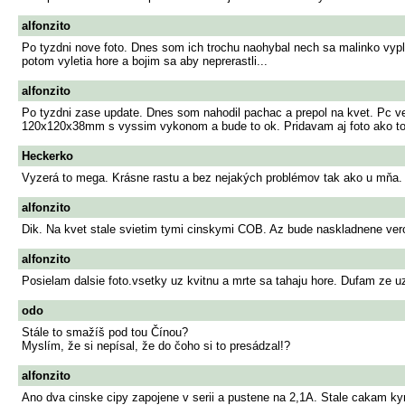
alfonzito
Po tyzdni nove foto. Dnes som ich trochu naohybal nech sa malinko vypl
potom vyletia hore a bojim sa aby neprerastli...
alfonzito
Po tyzdni zase update. Dnes som nahodil pachac a prepol na kvet. Pc v
120x120x38mm s vyssim vykonom a bude to ok. Pridavam aj foto ako to za
Heckerko
Vyzerá to mega. Krásne rastu a bez nejakých problémov tak ako u mňa. A
alfonzito
Dik. Na kvet stale svietim tymi cinskymi COB. Az bude naskladnene ver
alfonzito
Posielam dalsie foto.vsetky uz kvitnu a mrte sa tahaju hore. Dufam ze u
odo
Stále to smažíš pod tou Čínou?
Myslím, že si nepísal, že do čoho si to presádzal!?
alfonzito
Ano dva cinske cipy zapojene v serii a pustene na 2,1A. Stale cakam k