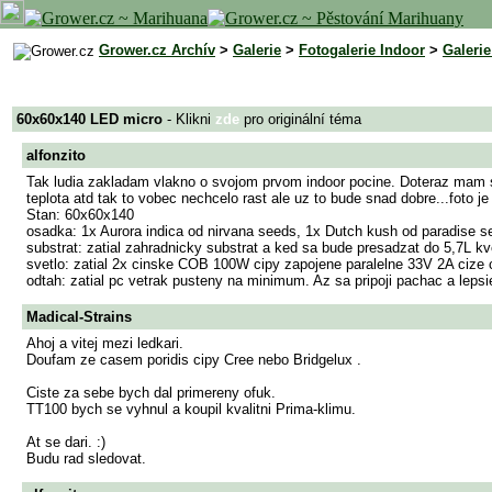
Grower.cz Archív
>
Galerie
>
Fotogalerie Indoor
>
Galeri
60x60x140 LED micro
- Klikni
zde
pro originální téma
alfonzito
Tak ludia zakladam vlakno o svojom prvom indoor pocine. Doteraz mam s
teplota atd tak to vobec nechcelo rast ale uz to bude snad dobre...foto 
Stan: 60x60x140
osadka: 1x Aurora indica od nirvana seeds, 1x Dutch kush od paradise see
substrat: zatial zahradnicky substrat a ked sa bude presadzat do 5,7L kv
svetlo: zatial 2x cinske COB 100W cipy zapojene paralelne 33V 2A cize 
odtah: zatial pc vetrak pusteny na minimum. Az sa pripoji pachac a lepsi
Madical-Strains
Ahoj a vitej mezi ledkari.
Doufam ze casem poridis cipy Cree nebo Bridgelux .
Ciste za sebe bych dal primereny ofuk.
TT100 bych se vyhnul a koupil kvalitni Prima-klimu.
At se dari. :)
Budu rad sledovat.