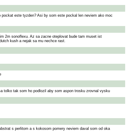
ebo pockat este tyzden? Asi by som este pockal len neviem ako moc
nim 2m sonoflexu. Az sa zacne oteplovat bude tam muset ist
 dutch kush a nejak sa mu nechce rast.
e
sa tolko tak som ho podlozil aby som aspon trosku zrovnal vysku
substrat s perlitom a s kokosom pomery neviem daval som od oka