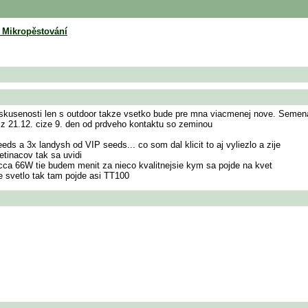
e Mikropěstování
kusenosti len s outdoor takze vsetko bude pre mna viacmenej nove. Semena s
je z 21.12. cize 9. den od prdveho kontaktu so zeminou
ds a 3x landysh od VIP seeds... co som dal klicit to aj vyliezlo a zije
etinacov tak sa uvidi
cca 66W tie budem menit za nieco kvalitnejsie kym sa pojde na kvet
e svetlo tak tam pojde asi TT100