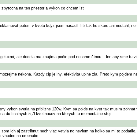
e zbytocna na ten priestor a vykon co chcem ist
reklamovat potom v kvetu kdyz jsem nasadil filtr tak ho skoro ani neutahl, n
idgeluxmi, ale docela ma zaujíma počin pod noname čínou....len aby sme tu vi
mozrejme nekona. Kazdy cip je iny, efektivita uplne zla. Preto kym pojdem n
y vykon svetla na priblizne 120w. Kym sa pojde na kvet tak musim zohnat ve
na do finalnych 5,7l kvetinacov na ktorych to momentalne stoji.
 som ich aj zastrihnut nech viac vetvia no neviem na kolko sa mi to podarilo
e vhodne na prepnutie