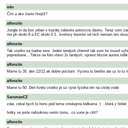
odo
Čím a ako často hnojíš?
alfonzito
Jungle in da box urban v kazdej zalievke polovicnu davku. Teraz som za
ma ph okolo 8 a EC okolo 0.3...kvetovy booster od nich nemam ten sku
alfonzito
Tak vsetko sa riadne sere. Jeden landysh zhermil tak som ho musel vyho
popraskane... Takze na foto vlavo 2x landysh, vpravo blizsie aurora indik
alfonzito
Mame tu 35. den 12/12 ak dobre pocitam. Vyzera to biedno ale uz to tu 
alfonzito
Mame tu 50. Den kvetu vsetko je uz vyse tyzdna len na cistej vode
SarumanCZ
zdar, cekal bych to horsi pod tema cinskejma ledkama :) ...která z holek j
holky se jeste nafouknou verim tomu...co vune je citit?
alfonzito