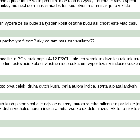
iedna a pride mi ze sa to pod nimi moc taha do vysky...aurora je vlavo vpredu
 nikdy nic nechcem.Inak smradek len ked otvorim stan inak je to v klide
sh vyzera ze sa bude za tyzden kosit ostatne budu asi chcet este viac casu
 s pachovym filtrom? aky co tam mas za ventilator??
im a PC vetrak papst 4412 F/2GLL ale ten vetrak to dava len tak tak te
e len testovacie kolo ci vlastne nieco dokazem vypestovat v indoore kedze do
o prva celok, druha dutch kush, tretia aurora indica, stvrta a piata landysh
 kush pekne voni a je najviac dozrety, aurora vsetko mliecne a par ich je jan
ok druha vrcholec aurora indica a tretia vsetko uz dole hlavou. Ak to tu niekt