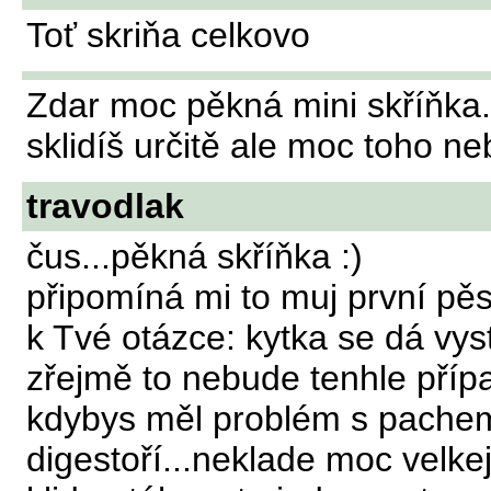
Toť skriňa celkovo
Zdar moc pěkná mini skříňka..
sklidíš určitě ale moc toho ne
travodlak
čus...pěkná skříňka :)
připomíná mi to muj první pěst
k Tvé otázce: kytka se dá vyst
zřejmě to nebude tenhle přípa
kdybys měl problém s pachem t
digestoří...neklade moc velkej