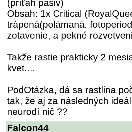
(príťah pasiv)
Obsah: 1x Critical (RoyalQue
trápená(polámaná, fotoperiod
zotavenie, a pekné rozvetven
Takže rastie prakticky 2 mesi
kvet....
PodOtázka, dá sa rastlina po
tak, že aj za následných ideá
neurodí nič ??
Falcon44