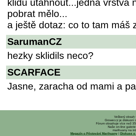
klidu utáhnout...jedna vrstva 
pobrat mělo...
a ještě dotaz: co to tam máš z
SarumanCZ
hezky sklidils neco?
SCARFACE
Jasne, zaracha od mami a par
Veškerý obsah
Grower.cz je diskusní
Fórum obsahuje více než 35
Naše on-line galerie 
marihuany na int
Magazín o Pěstování Marihuany
|
Diskuse o