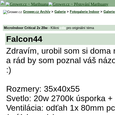
Grower.cz Archív
>
Galerie
>
Fotogalerie Indoor
>
Galeri
MicroIndoor Critical 2x 20w
- Klikni
zde
pro originální téma
Falcon44
Zdravím, urobil som si doma 
a rád by som poznal váš názor
:)
Rozmery: 35x40x55
Svetlo: 20w 2700k úsporka +
Ventilácia: odťah 1x 80mm pc 