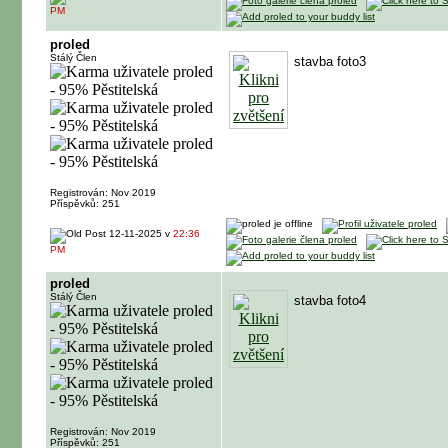
PM
proled
Stálý Člen
stavba foto3
Registrován: Nov 2019
Příspěvků: 251
12-11-2025 v
22:36
PM
proled
Stálý Člen
stavba foto4
Registrován: Nov 2019
Příspěvků: 251