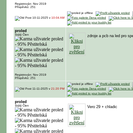
Registrován: Nov 2019
Příspěvků: 251
10-11-2025 v
10:04 AM
proled
Stálý Člen
zdroje a pcb na led pro s
Registrován: Nov 2019
Příspěvků: 251
11-11-2025 v
21:20 PM
proled
Stálý Člen
Vero 29 + chladic