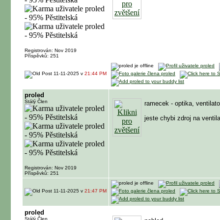
Registrován: Nov 2019
Příspěvků: 251
11-11-2025 v
21:44 PM
proled
Stálý Člen
ramecek - optika, ventilat
jeste chybi zdroj na ventila
Registrován: Nov 2019
Příspěvků: 251
11-11-2025 v
21:47 PM
proled
Stálý Člen