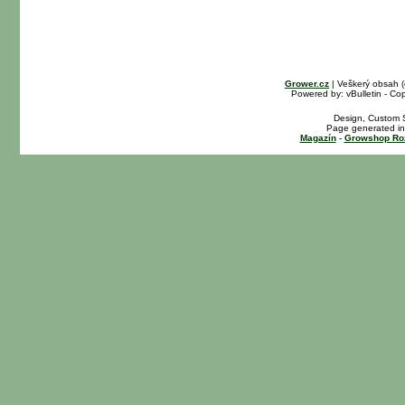
Grower.cz
| Veškerý obsah 
Powered by: vBulletin - Cop
Design, Custom S
Page generated in
Magazín
-
Growshop Ro