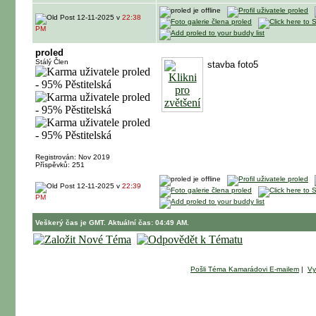
12-11-2025 v
22:38
PM
proled
Stálý Člen
stavba foto5
Registrován: Nov 2019
Příspěvků: 251
12-11-2025 v
22:39
PM
Veškerý čas je GMT. Aktuální čas: 04:49 AM.
Pošli Téma Kamarádovi E-mailem
|
Vy