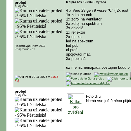
proled
led pro box 120x60 - výroba
Stálý Člen
4 x Vero 29 gen 9 verze "C" ( 2x rust,
1x zdroj na cob
1x zdroj na ventilator
2x zdroj na spektrum
3x chladič
2x reflektor
2x optika
led na spektrum
led pcb
Registrován: Nov 2019
Příspěvků: 251
al profil
spojovaci mat.
3x prepinač
uz me nic nenapada postupne budu pri
09-11-2025 v
21:16
PM
proled
Stálý Člen
Foto dilu
Nemá vse ještě něco přijd