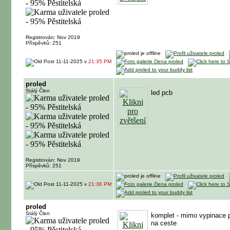
Registrován: Nov 2019
Příspěvků: 251
11-11-2025 v
21:35 PM
proled
Stálý Člen
led pcb
Registrován: Nov 2019
Příspěvků: 251
11-11-2025 v
21:36 PM
proled
Stálý Člen
komplet - mimo vypinace p
na ceste