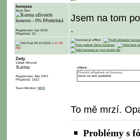
honesss
Nový Člen
Jsem na tom p
.
Registrován: Apr 2016
Příspěvků: 23
06-10-2024 v
21:08
PM
Zedy
Vidlák Hlínomil
citace:
Původní příspěvek od honesss
Jsem na tom podobně
Registrován: Mar 2007
.
Příspěvků: 1922
Team Member:
MOD
To mě mrzí. Opa
Problémy s fó