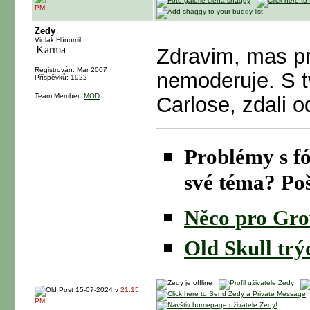
PM
Zedy
Vidlák Hlínomil
Zdravim, mas pr
Registrován: Mar 2007
nemoderuje. S t
Příspěvků: 1922
Team Member:
MOD
Carlose, zdali o
Problémy s fó
své téma? Po
Něco pro Gr
Old Skull trýd
15-07-2024 v
21:15
PM