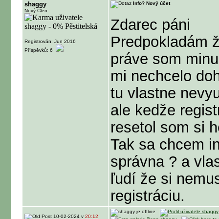
shaggy
Info? Nový účet
Nový Člen
Zdarec páni
Predpokladám že
Registrován: Jun 2016
Příspěvků: 6
práve som minul
mi nechcelo doh
tu vlastne nevy
ale kedže regis
resetol som si 
Tak sa chcem i
správna ? a vla
ľudí že si nemu
registráciu.
10-02-2024 v
20:12