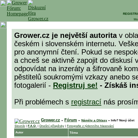
REGISTR
Mo
Grower.cz je největší autorita
v obla
českém i slovenském internetu. Veške
pro anonymní čtení. Pokud se nespok
a chceš se aktivně zapojit do diskusí 
odpovídat na inzeráty a šifrovaně komu
pěstitelů soukromými vzkazy anebo se
fotogalerií -
Registruj se!
- Získáš in
Při problémech s
registrací
nás prosí
Grower.cz
Fórum
»
»
Náměty a Ohlasy
»
Info? Nový účet
Slovník
|
F.A.Q.
|
Dnešní příspěvky
|
Fotografie z týdenního hlasování
Autor
Téma