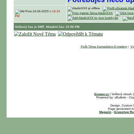
24-06-2025 v
18:34
PM
Veškerý čas je GMT. Aktuální čas: 21:56 PM.
Pošli Téma Kamarádovi E-mailem
|
Vy
Grower.cz
| Veškerý obsah 
Powered by: vBulletin - Cop
Design, Custom S
Page generated in
Magazín
-
Growshop Ro