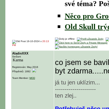
své téma? Po
Něco pro Gr
Old Skull trýd
16-10-2024 v
20:13
PM
AladinXXX
Seržant
co jsem se bavi
Registrován: May 2016
byt zdarma.....no
Příspěvků: 1892
Team Member:
MOD
já tu jen uklízim...
---------------------
ten zlej..
Potřebuješ něco up