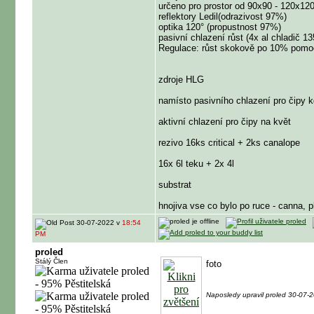
určeno pro prostor od 90x90 - 120x12
reflektory Ledil(odrazivost 97%)
optika 120° (propustnost 97%)
pasivní chlazení růst (4x al chladič 1
Regulace: růst skokově po 10% pomo
zdroje HLG
namísto pasivního chlazení pro čipy 
aktivní chlazení pro čipy na květ
rezivo 16ks critical + 2ks canalope
16x 6l teku + 2x 4l
substrat
hnojiva vse co bylo po ruce - canna, p
30-07-2022 v
18:54
PM
proled
Stálý Člen
foto
Naposledy upravil proled 30-07-