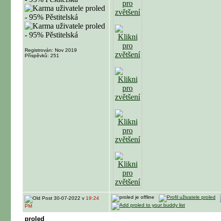
Registrován: Nov 2019
Příspěvků: 251
30-07-2022 v
19:24
PM
proled