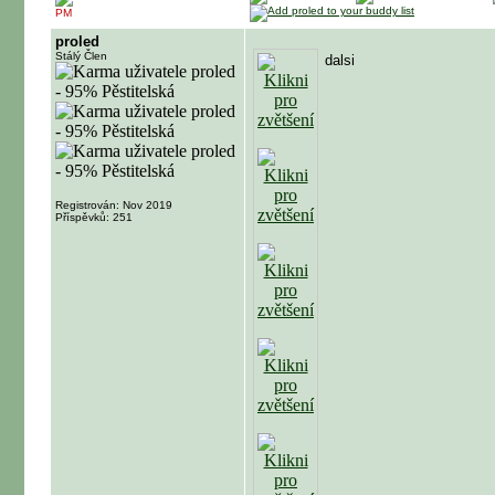
PM
proled
Stálý Člen
dalsi
Registrován: Nov 2019
Příspěvků: 251