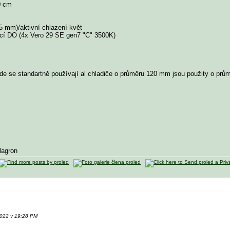
0 cm
35 mm)/aktivní chlazení květ
cí DO (4x Vero 29 SE gen7 "C" 3500K)
kde se standartně používají al chladiče o průměru 120 mm jsou použity o pr
lagron
2022 v 19:28 PM