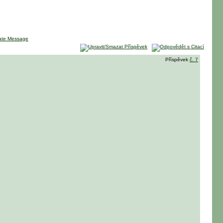
Příspěvek
č. 7