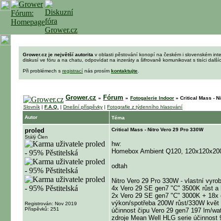
Grower.cz je největší autorita
v oblasti pěstování konopí na českém i slovenském int
diskusí ve fóru a na chatu, odpovídat na inzeráty a šifrovaně komunikovat s tisíci dalš
Při problémech s
registrací
nás prosím
kontaktujte
.
Grower.cz
Fórum
»
»
Fotogalerie Indoor
»
Critical Mass - N
Slovník
|
F.A.Q.
|
Dnešní příspěvky
|
Fotografie z týdenního hlasování
Autor
Téma
proled
Critical Mass - Nitro Vero 29 Pro 330W
Stálý Člen
hw:
Homebox Ambient Q120, 120x120x2
odtah
Nitro Vero 29 Pro 330W - vlastní vyro
4x Vero 29 SE gen7 "C" 3500K růst a 
2x Vero 29 SE gen7 "C" 3000K + 18x 
výkon/spotřeba 200W růst/330W květ
Registrován: Nov 2019
Příspěvků: 251
účinnost čipu Vero 29 gen7 197 lm/wat
zdroje Mean Well HLG serie účinnost