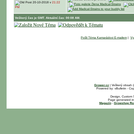
20-10-2018 v
21:22
PM
Veškerý čas je GMT. Aktuální čas: 00:08 AM.
Pošli Téma Kamarádovi E-mailem
|
Vy
Grower.cz
| Veškerý obsah 
Powered by: vBulletin - Cop
Design, Custom S
Page generated in
Magazín
-
Growshop Ro