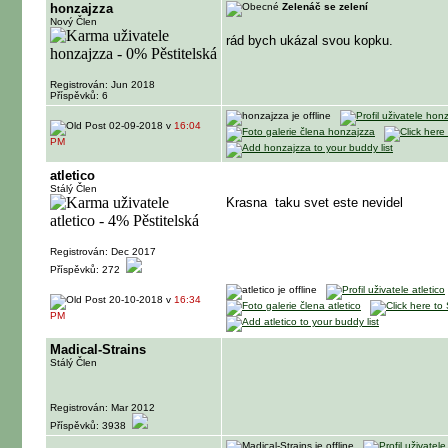
honzajzza
Zelenáč se zelení
Nový Člen
rád bych ukázal svou kopku.
Registrován: Jun 2018
Příspěvků: 6
02-09-2018 v
16:04
PM
atletico
Stálý Člen
Krasna
taku svet este nevidel
Registrován: Dec 2017
Příspěvků: 272
20-10-2018 v
16:34
PM
Madical-Strains
Stálý Člen
Registrován: Mar 2012
Příspěvků: 3938