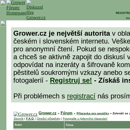
REGISTR
Mo
Grower.cz je největší autorita
v obla
českém i slovenském internetu. Veške
pro anonymní čtení. Pokud se nespok
a chceš se aktivně zapojit do diskusí 
odpovídat na inzeráty a šifrovaně komu
pěstitelů soukromými vzkazy anebo se
fotogalerií -
Registruj se!
- Získáš in
Při problémech s
registrací
nás prosí
Grower.cz
Fórum
»
»
Přípravka pro nováčky
»
Zelenáč se z
Slovník
|
F.A.Q.
|
Dnešní příspěvky
|
Fotografie z týdenního hlasování
Autor
Téma