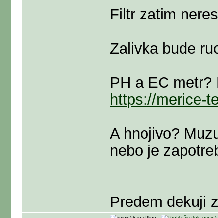
Filtr zatim nere
Zalivka bude ruc
PH a EC metr? P
https://merice-te
A hnojivo? Muzu
nebo je zapotreb
Predem dekuji 