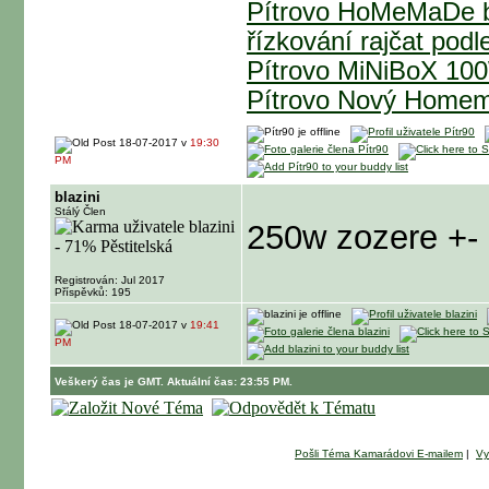
Pítrovo HoMeMaDe b
řízkování rajčat podl
Pítrovo MiNiBoX 1
Pítrovo Nový Homem
18-07-2017 v
19:30
PM
blazini
Stálý Člen
250w zozere +-
Registrován: Jul 2017
Příspěvků: 195
18-07-2017 v
19:41
PM
Veškerý čas je GMT. Aktuální čas: 23:55 PM.
Pošli Téma Kamarádovi E-mailem
|
Vy