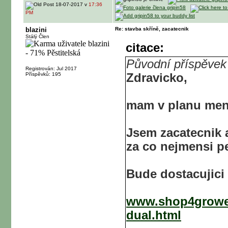
18-07-2017 v
17:36
PM
blazini
Re: stavba skříně, zacatecnik
Stálý Člen
citace:
Původní příspěvek 
Registrován: Jul 2017
Příspěvků: 195
Zdravicko,
mam v planu mens
Jsem zacatecnik 
za co nejmensi pe
Bude dostacujici 
www.shop4grower
dual.html