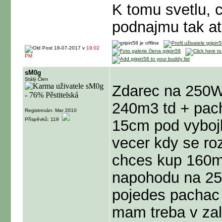
K tomu svetlu, 
podnajmu tak at
18-07-2017 v
19:02
PM
sM0g
Stálý Člen
Zdarec na 250W
240m3 td + pac
Registrován: Mar 2010
Příspěvků: 119
15cm pod vyboj
vecer kdy se ro
chces kup 160m
napohodu na 25
pojedes pachac
mam treba v zal