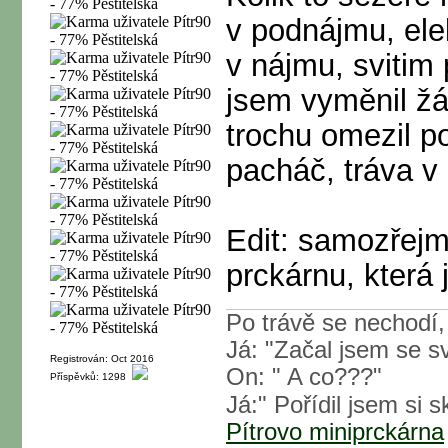
v podnájmu, el
v nájmu, svitim 
jsem vyměnil žá
trochu omezil po
pacháč, tráva v
Edit: samozřej
prckárnu, která
Po trávě se nechodí,
Já: "Začal jsem se sv
Registrován: Oct 2016
On: " A co???"
Příspěvků: 1298
Já:" Pořídil jsem si s
Pítrovo miniprckárna