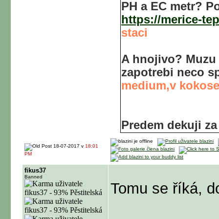
PH a EC metr? Po
https://merice-tep
staci
A hnojivo? Muzu p
zapotrebi neco sp
medium,v kokose 
Predem dekuji za
18-07-2017 v
18:01
PM
fikus37
Banned
Tomu se říká, d