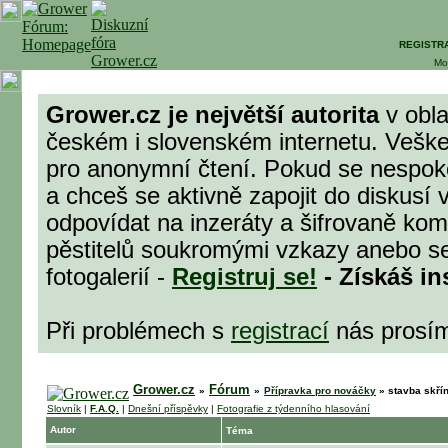
REGISTR
Mo
Grower.cz je největší autorita
v obla
českém i slovenském internetu. Veške
pro anonymní čtení. Pokud se nespok
a chceš se aktivně zapojit do diskusí 
odpovídat na inzeráty a šifrovaně komu
pěstitelů soukromými vzkazy anebo se
fotogalerií -
Registruj se!
- Získáš in
Při problémech s
registrací
nás prosí
Grower.cz
Fórum
»
»
Přípravka pro nováčky
»
stavba skřín
Slovník
|
F.A.Q.
|
Dnešní příspěvky
|
Fotografie z týdenního hlasování
Autor
Téma