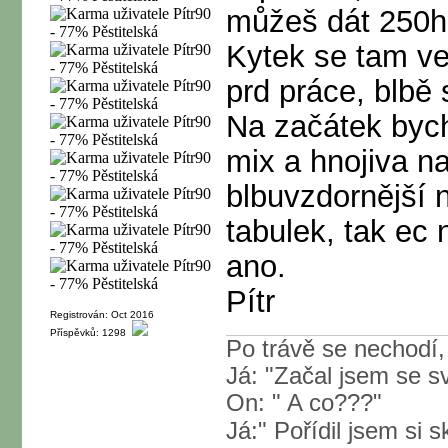
můžeš dát 250hp
Kytek se tam vej
prd práce, blbě 
Na začátek bych 
mix a hnojiva na
blbuvzdornější 
tabulek, tak ec
ano.
Pítr
Registrován: Oct 2016
Příspěvků: 1298
Po trávě se nechodí,
Já: "Začal jsem se sv
On: " A co???"
Já:" Pořídil jsem si s