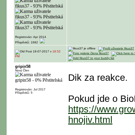
Registrován: Apr 2014
Příspěvků: 1692
18-07-2017 v
18:52
PM
gripin58
Nový Člen
Dik za reakce.
Registrován: Jul 2017
Příspěvků: 5
Pokud jde o Bio
https://www.gro
hnojiv.html