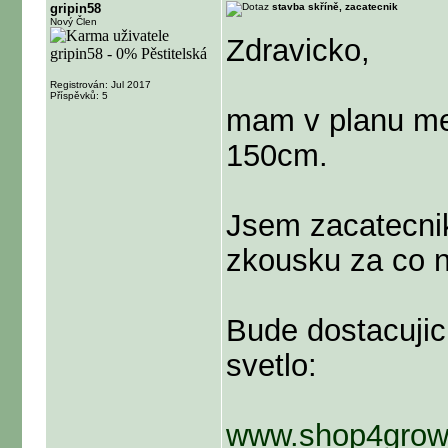
gripin58
stavba skříně, zacatecnik
Nový Člen
Zdravicko,
Registrován: Jul 2017
Příspěvků: 5
mam v planu men
150cm.
Jsem zacatecnik
zkousku za co n
Bude dostacujici
svetlo:
www.shop4growe