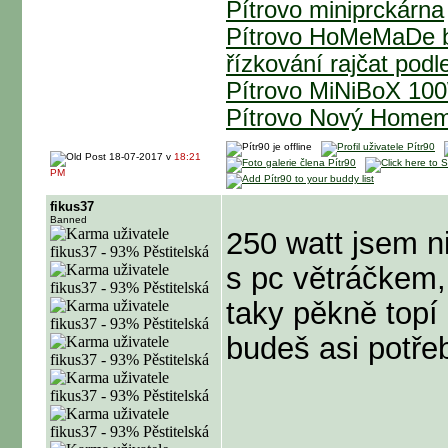
Pítrovo miniprckárna
Pítrovo HoMeMaDe b
řízkování rajčat podl
Pítrovo MiNiBoX 1
Pítrovo Nový Homem
18-07-2017 v
18:21
PM
fikus37
Banned
250 watt jsem ni
s pc větráčkem,
taky pěkně topí
budeš asi potřeb