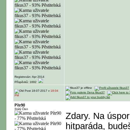
Registrován: Apr 2014
Příspěvků: 1692
18-07-2017 v
18:04
PM
Pítr90
Stálý Člen
Zdary. Na úspor
hitparáda, bude