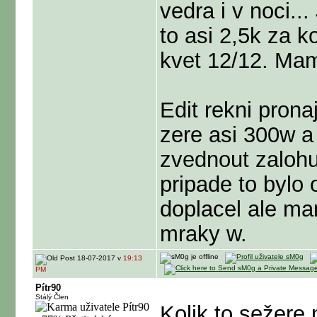
vedra i v noci..
to asi 2,5k za k
kvet 12/12. Mam
Edit rekni pronaj
zere asi 300w a
zvednout zaloh
pripade to bylo 
doplacel ale ma
mraky w.
18-07-2017 v
19:13
PM
Pítr90
Stálý Člen
Kolik to sežere 