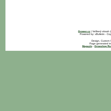
Grower.cz
| Veškerý obsah 
Powered by: vBulletin - Cop
Design, Custom S
Page generated in
Magazín
-
Growshop Ro