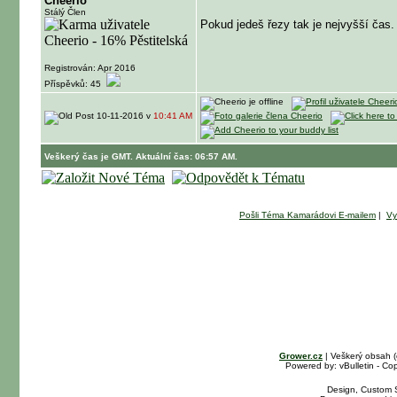
Cheerio
Stálý Člen
Pokud jedeš řezy tak je nejvyšší čas.
Registrován: Apr 2016
Příspěvků: 45
10-11-2016 v
10:41 AM
Veškerý čas je GMT. Aktuální čas: 06:57 AM.
Pošli Téma Kamarádovi E-mailem
|
Vy
Grower.cz
| Veškerý obsah 
Powered by: vBulletin - Cop
Design, Custom S