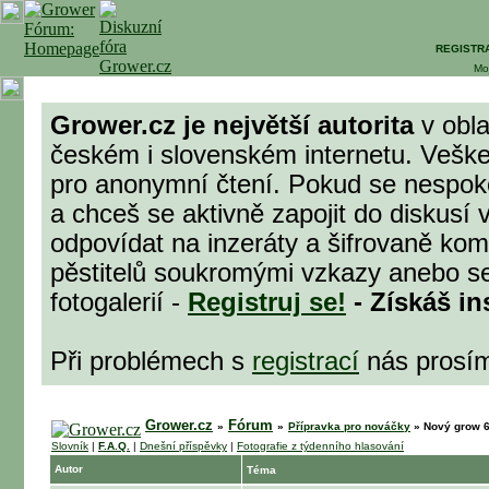
REGISTR
Mo
Grower.cz je největší autorita
v obla
českém i slovenském internetu. Veške
pro anonymní čtení. Pokud se nespok
a chceš se aktivně zapojit do diskusí 
odpovídat na inzeráty a šifrovaně komu
pěstitelů soukromými vzkazy anebo se
fotogalerií -
Registruj se!
- Získáš in
Při problémech s
registrací
nás prosí
Grower.cz
Fórum
»
»
Přípravka pro nováčky
»
Nový grow 
Slovník
|
F.A.Q.
|
Dnešní příspěvky
|
Fotografie z týdenního hlasování
Autor
Téma