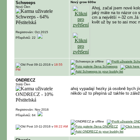
Schweeps
Nový grow 600w
Nový Člen
Ahoj, začal jsem nové kolo
jaký máte na to názor co 
cm a největší +-32 cm.Já 
květ už by se to asi moc 
Registrován: Oct 2015
Příspěvků: 22
09-11-2016 v
18:55
PM
ONDRECZ
Stálý Člen
ahoj vypadají hezky já osobně bych jím
někdo už to přepíná už takhle to zále
Registrován: Nov 2016
Příspěvků: 64
10-11-2016 v
08:22 AM