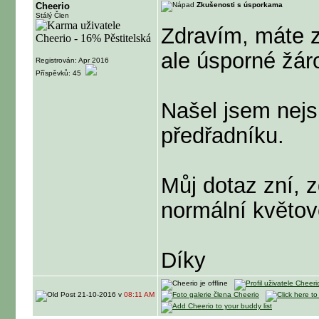
Cheerio
Zkušenosti s úsporkama
Stálý Člen
Zdravím, máte 
ale úsporné žár
Registrován: Apr 2016
Příspěvků: 45
Našel jsem nejs
předřadníku.
Můj dotaz zní,
normální květov
Díky
21-10-2016 v
08:11 AM