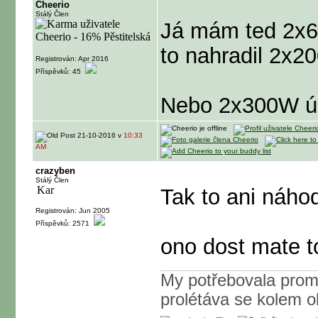
Cheerio
Stálý Člen
Já mám ted 2x6
to nahradil 2x2
Registrován: Apr 2016
Příspěvků: 45
Nebo 2x300W ú
21-10-2016 v
10:33
AM
crazyben
Stálý Člen
Tak to ani náho
Registrován: Jun 2005
Příspěvků: 2571
ono dost mate to
My potřebovala promlu
prolétáva se kolem ok