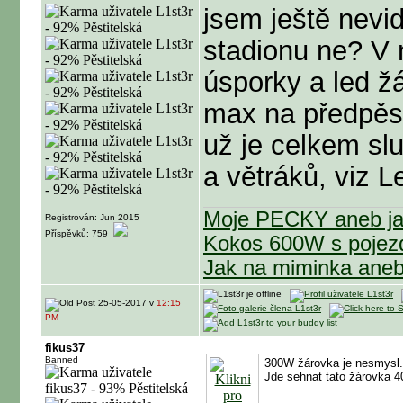
jsem ještě nevid
stadionu ne? V
úsporky a led ž
max na předpěs
už je celkem sl
a větráků, viz L
Moje PECKY aneb jak
Registrován: Jun 2015
Příspěvků: 759
Kokos 600W s poje
Jak na miminka ane
25-05-2017 v
12:15
PM
fikus37
Banned
300W žárovka je nesmysl.
Jde sehnat tato žárovka 4