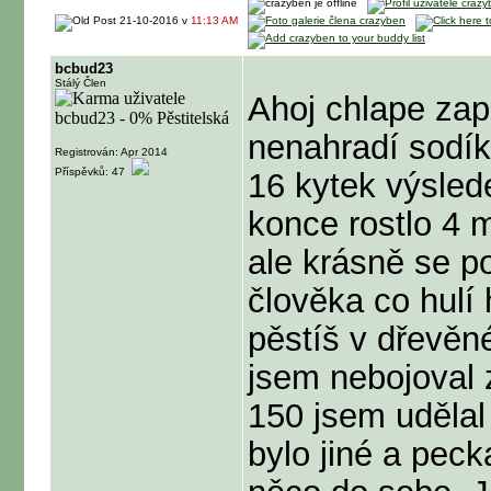
21-10-2016 v
11:13 AM
bcbud23
Stálý Člen
Ahoj chlape za
nenahradí sodík
Registrován: Apr 2014
Příspěvků: 47
16 kytek výsled
konce rostlo 4 m
ale krásně se po
člověka co hulí
pěstíš v dřevěné
jsem nebojoval 
150 jsem udělal 
bylo jiné a peck