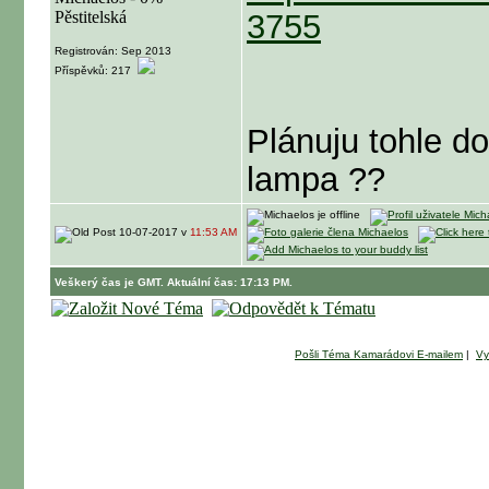
3755
Registrován: Sep 2013
Příspěvků: 217
Plánuju tohle do
lampa ??
10-07-2017 v
11:53 AM
Veškerý čas je GMT. Aktuální čas: 17:13 PM.
Pošli Téma Kamarádovi E-mailem
|
Vy