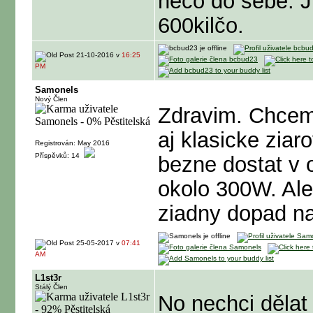
něco do sebe. J
600kilčo.
21-10-2016 v
16:25
PM
Samonels
Nový Člen
Zdravim. Chcem 
aj klasicke ziar
Registrován: May 2016
Příspěvků: 14
bezne dostat v
okolo 300W. Ale
ziadny dopad n
25-05-2017 v
07:41
AM
L1st3r
Stálý Člen
No nechci dělat