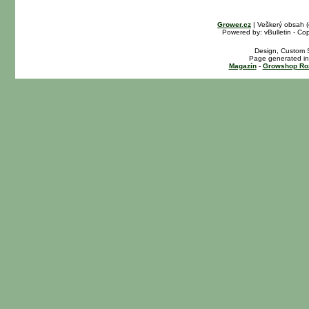
Grower.cz
| Veškerý obsah 
Powered by: vBulletin - Cop
Design, Custom S
Page generated in
Magazín
-
Growshop Ro