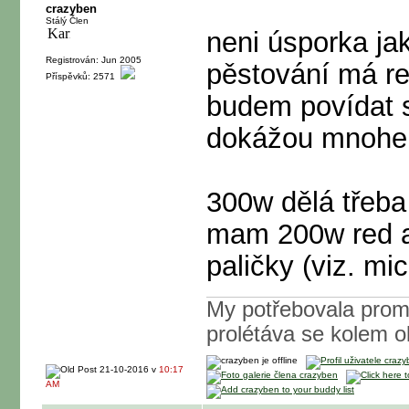
crazyben
Stálý Člen
neni úsporka ja
Registrován: Jun 2005
pěstování má re
Příspěvků: 2571
budem povídat s
dokážou mnohe
300w dělá třeba F
mam 200w red a
paličky (viz. mi
My potřebovala promlu
prolétáva se kolem ok
21-10-2016 v
10:17
AM