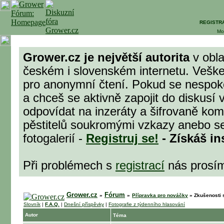
REGISTR
Mo
Grower.cz je největší autorita
v obla
českém i slovenském internetu. Veške
pro anonymní čtení. Pokud se nespok
a chceš se aktivně zapojit do diskusí 
odpovídat na inzeráty a šifrovaně komu
pěstitelů soukromými vzkazy anebo se
fotogalerií -
Registruj se!
- Získáš in
Při problémech s
registrací
nás prosí
Grower.cz
Fórum
»
»
Přípravka pro nováčky
»
Zkušenosti 
Slovník
|
F.A.Q.
|
Dnešní příspěvky
|
Fotografie z týdenního hlasování
Autor
Téma