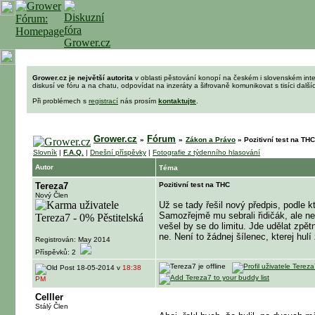
Grower.cz je největší autorita
v oblasti pěstování konopí na českém i slovenském int
diskusí ve fóru a na chatu, odpovídat na inzeráty a šifrovaně komunikovat s tisíci dalš
Při problémech s
registrací
nás prosím
kontaktujte
.
Grower.cz
Fórum
»
»
Zákon a Právo
»
Pozitivní test na THC
Slovník
|
F.A.Q.
|
Dnešní příspěvky
|
Fotografie z týdenního hlasování
Autor
Téma
Tereza7
Pozitivní test na THC
Nový Člen
Už se tady řešil nový předpis, podle kt
Samozřejmě mu sebrali řidičák, ale ne
vešel by se do limitu. Jde udělat zpětn
ne. Není to žádnej šílenec, kterej hu
Registrován: May 2014
Příspěvků: 2
18-05-2014 v
18:38
PM
Celller
Stálý Člen