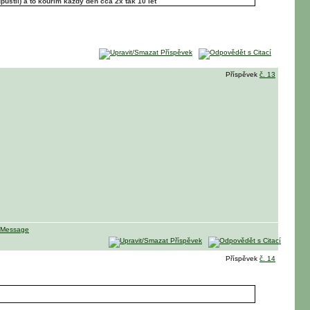
pustil) a to kouřím každý den cca 2x tak 10 let
Příspěvek
č. 13
Příspěvek
č. 14