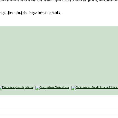
c po 2 hodinách co jsem hulil a nic (samozřejmě jizda byla nečekaná jinak bych si šlúčka od
...jen riskuj dal, kdyz tomu tak veris...