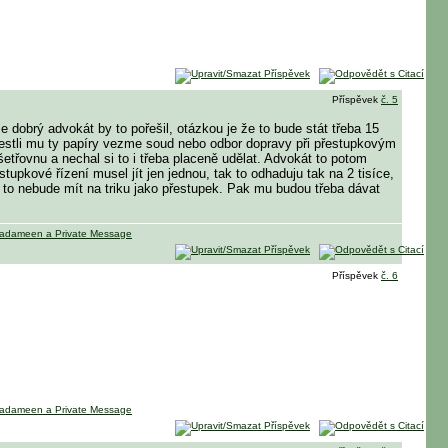
Příspěvek
č. 5
dobrý advokát by to pořešil, otázkou je že to bude stát třeba 15
 jestli mu ty papíry vezme soud nebo odbor dopravy při přestupkovým
etřovnu a nechal si to i třeba placeně udělat. Advokát to potom
upkové řízení musel jít jen jednou, tak to odhaduju tak na 2 tisíce,
ě to nebude mít na triku jako přestupek. Pak mu budou třeba dávat
Příspěvek
č. 6