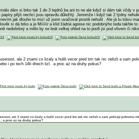
 málo dám si brko tak 1 do 3 tejdnů ba ani to ne ale když si dám tak vždy v 
o papíry přijít nechci jsou opravdu důležitý .Jenomže i když tak 2 týdny nehu
k nevím jak dlouho to mizí už jsem uvažoval prostě nehulit . Ale já tu trávu 
 člověk si dá brko a je Mííííír a klid žádná agrese nic podobnýho teda takhle 
oně nedořešeý a mělo by se brát velkej ohled na to jestli jsi pod vlivem či nikol
enost, ale 2 znami co lizaly a hulili vecer pred tim tak nic nelizli a sam pol
ebo i po tech 14ti dnech lizl.. a proc az na druhy pokus?
enost, ale 2 znami co lizaly a hulili vecer pred tim tak nic nelizli a sam policajt jednomu ri
l.. a proc az na druhy pokus?