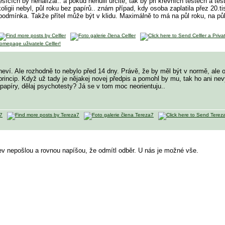
ěsících by nenalízal.. a pokud nehulil určitě, tak by při krevních testech a te
oligii nebyl, půl roku bez papírů.. znám případ, kdy osoba zaplatila přez 20.t
dmínka. Takže přítel může být v klidu. Maximálně to má na půl roku, na půl
í. Ale rozhodně to nebylo před 14 dny. Právě, že by měl být v normě, ale oni 
princip. Když už tady je nějakej novej předpis a pomohl by mu, tak ho ani nev
apíry, dělaj psychotesty? Já se v tom moc neorientuju..
ev nepošlou a rovnou napíšou, že odmítl odběr. U nás je možné vše.