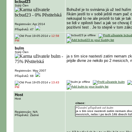
bcbud23
Stálý Člen
Bohužel je to svinárna já už ted hulím
říkám jestli to v sobě ještě mam pač 
nekoupal to ne ale prostě to tak je ta
se lidi v opilosti baví a jak se chovaj
Registrován: Apr 2014
pozitivní test . Je to stejně v tom zák
Příspěvků: 47
19-05-2014 v
12:58
PM
bulm
Stálý Člen
ja s tim sice nastesti zatim nemam zkus
prijde divne ze nekdo po 2 mesicich, n
Registrován: May 2007
Příspěvků: 68
19-05-2014 v
13:43
PM
Host
Host
citace:
Původní příspěvek od bulm
ja s tim sice nastesti zatim nemam zkus
Registrován: N/A
mesicich, nebo i po tech 14ti dnech liz
Příspěvků: Žádné