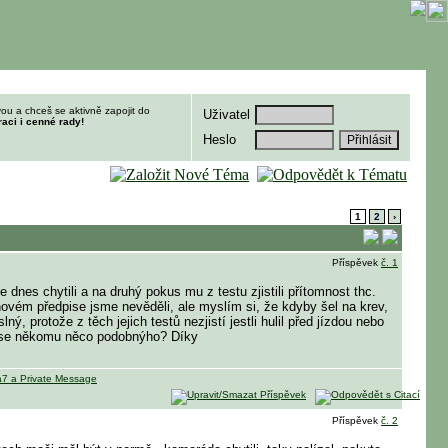
ou a chceš se aktivně zapojit do
Uživatel
raci i cenné rady!
Heslo
1
2
›
Příspěvek
č. 1
le dnes chytili a na druhý pokus mu z testu zjistili přítomnost thc.
novém předpise jsme nevěděli, ale myslím si, že kdyby šel na krev,
ý, protože z těch jejich testů nezjistí jestli hulil před jízdou nebo
alo se někomu něco podobnýho? Díky
Příspěvek
č. 2