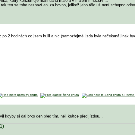
ověka, který konzumuje marihuanu málo a v malém množství...
 tak ten se toho nezbaví ani za hovno, jelikož jeho tělo už není schopno odbour
cc po 2 hodinách co jsem hulil a nic (samozřejmě jizda byla nečekaná jinak by
il kdyby si dal brko den před tím, néli krátce před jízdou...
1)