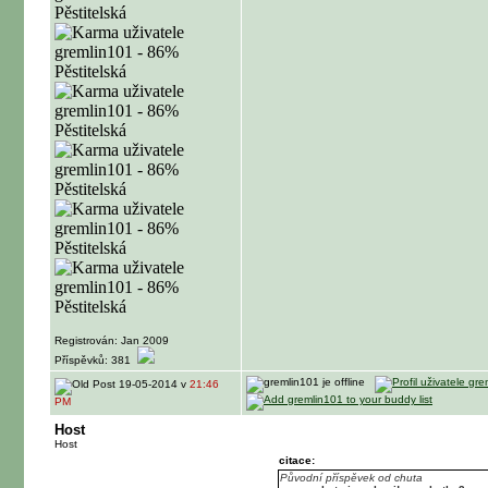
Registrován: Jan 2009
Příspěvků: 381
19-05-2014 v
21:46
PM
Host
Host
citace:
Původní příspěvek od chuta