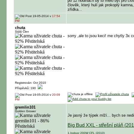
po 12 hodinách by to mělo být pro čl
člověk, který hulí jak prokoplý kamna,
zřídka...
19-05-2014 v
17:54
PM
chuta
Stálý Člen
sorry ,ale to jsou keci! me chytly 3x 
Registrován: Oct 2010
Příspěvků: 190
19-05-2014 v
20:09
PM
gremlin101
Golden Grower
Je jasný že týpek mlží... bych se nediv
Big Bud XXL - střešní pláň (201
1.Indoor 200W CFL (2010)