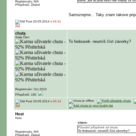
sorry ,ale to jsou keci! me chytly 3x c
Registrován: N/A
Příspěvků: Žádné
Samozrejme... Taky znam takove pripady
20-05-2014 v
03:31
AM
chuta
Stálý Člen
To fedousek- neumíš číst závorky?
Registrován: Oct 2010
Příspěvků: 190
20-05-2014 v
05:14
AM
Host
Host
citace:
Původní příspěvek od chuta
To fedousek- neumíš číst závorky?
Registrován: N/A
Příspěvků: Žádné