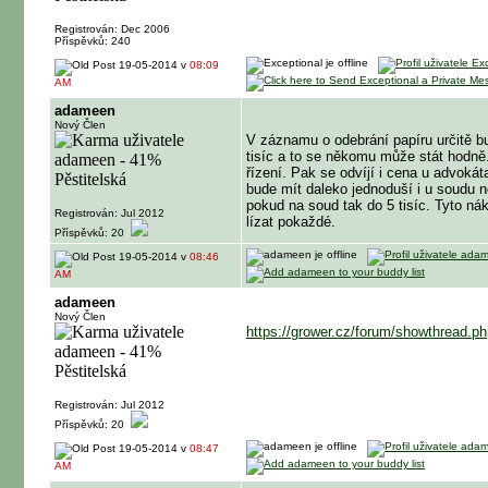
Registrován: Dec 2006
Příspěvků: 240
19-05-2014 v
08:09
AM
adameen
Nový Člen
V záznamu o odebrání papíru určitě bu
tisíc a to se někomu může stát hodně.
řízení. Pak se odvíjí i cena u advoká
bude mít daleko jednoduší i u soudu ne
pokud na soud tak do 5 tisíc. Tyto ná
Registrován: Jul 2012
lízat pokaždé.
Příspěvků: 20
19-05-2014 v
08:46
AM
adameen
Nový Člen
https://grower.cz/forum/showthread.p
Registrován: Jul 2012
Příspěvků: 20
19-05-2014 v
08:47
AM