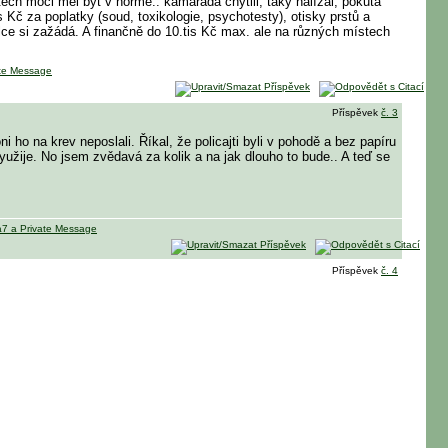
stech moči měl být v normě.. kamaráda chytili, taky nalízal, pokuta
is Kč za poplatky (soud, toxikologie, psychotesty), otisky prstů a
ce si zažádá. A finančně do 10.tis Kč max. ale na různých místech
Příspěvek
č. 3
ho na krev neposlali. Říkal, že policajti byli v pohodě a bez papíru
yužije. No jsem zvědavá za kolik a na jak dlouho to bude.. A teď se
Příspěvek
č. 4