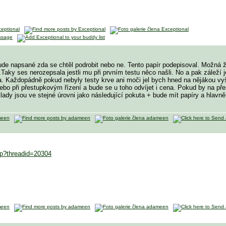
de napsané zda se chtěl podrobit nebo ne. Tento papír podepisoval. Možná že 
Taky ses nerozepsala jestli mu při prvním testu něco našli. No a pak záleží
ta. Každopádně pokud nebyly testy krve ani moči jel bych hned na nějákou vyš
bo při přestupkovým řízení a bude se u toho odvíjet i cena. Pokud by na přest
klady jsou ve stejné úrovni jako následující pokuta + bude mít papíry a hlavn
hp?threadid=20304