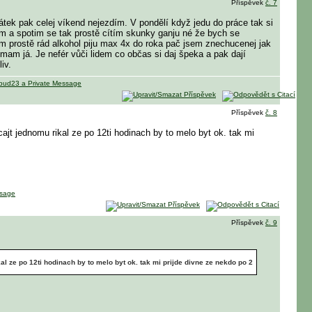
Příspěvek
č. 7
pátek pak celej víkend nejezdím. V pondělí když jedu do práce tak si
lim a spotim se tak prostě cítím skunky ganju né že bych se
mam prostě rád alkohol piju max 4x do roka pač jsem znechucenej jak
to mam já. Je nefér vůči lidem co občas si daj špeka a pak dají
iv.
Příspěvek
č. 8
icajt jednomu rikal ze po 12ti hodinach by to melo byt ok. tak mi
Příspěvek
č. 9
kal ze po 12ti hodinach by to melo byt ok. tak mi prijde divne ze nekdo po 2