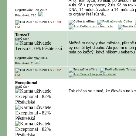
Ahoj, řekl bych, že hulil, po dvouch m
4.tis Kč + psyhotesty 2.tis Kč na toxik
DNA, 14.měsíců zákaz a 14. měsíců po
Registrován: Feb 2006
to orgány řeší různě..
Příspěvků: 726
18-05-2014 v
18:59
PM
Tereza7
Nový Člen
Možná to nebyly dva měsíce, přesně nev
by neměl být dlouho. Ale jde mi o ten 
teda po každý, když někomu seberou p
Registrován: May 2014
Příspěvků: 2
18-05-2014 v
20:02
PM
Exceptional
Stálý Člen
Tak občas se stává, že člověka na kr