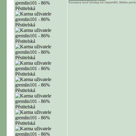
Konopný kouř inhaluji od nepaměti..Matka povídal