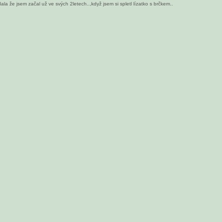
a že jsem začal už ve svých 2letech..,když jsem si spletl lízatko s brčkem..