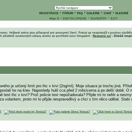
·
·
·
·
·
REGISTRACE
FÓRUM
FAQ
GALERIE
CHAT
HLEDÁNÍ
·
·
·
Moje G
ENCYKLOPEDIE
SUVENÝRY
EXIT
ernetu. Veškeré sekce jsou přístupné pro anonymní čtení. Pokud se nespokojíš s pouhou návštěv
ích pěstitelů soukromými vzkazy anebo se pochlubit svou fotogalerií -
Registruj se!
- Získáš inspi
erého je určený limit pro thc v krvi (2ng/ml). Moje situace je trochu jiná. Příte
poslali ho na krev. Naposledy hulil cca před 2 měsícema a po delší době. O 
ě test thc v krvi? Proč policie test nepožadovala? Přijde mi to nefér a nesmysln
lí za volantem, proto mi to přijde nespravedlivý a chci s tím něco udělat. St