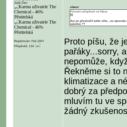
Stálý Člen
citace:
Původní příspěvek od Hlava
[I]
Asi jsi přeskočil tuhle větu , no opravd
odvětrá ??
Proto píšu, že j
Registrován: Feb 2007
Příspěvků: 134
pařáky...sorry, a
nepomůže, když
Řekněme si to n
klimatizace a né
dobrý za předpo
mluvím tu ve sp
žádný zkušenost