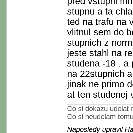
pred vstupni mr
stupnu a ta chl
ted na trafu na 
vlitnul sem do 
stupnich z norm
jeste stahl na r
studena -18 . a
na 22stupnich a
jinak ne primo d
at ten studenej 
Co si dokazu udelat 
Co si neudelam tom
Naposledy upravil H