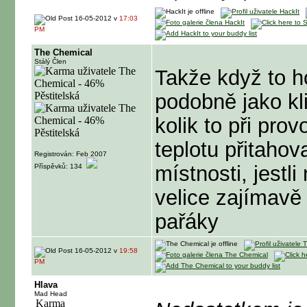
16-05-2012 v
17:03
PM
The Chemical
Stálý Člen
Takže když to ho
podobně jako kl
kolik to při pro
teplotu přitaho
Registrován: Feb 2007
místnosti, jestl
Příspěvků: 134
velice zajímavě 
pařáky
16-05-2012 v
19:58
PM
Hlava
Mad Head