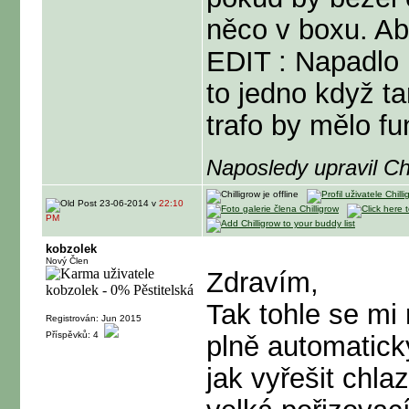
něco v boxu. Ab
EDIT : Napadlo 
to jedno když t
trafo by mělo f
Naposledy upravil Ch
23-06-2014 v
22:10
PM
kobzolek
Nový Člen
Zdravím,
Tak tohle se mi 
Registrován: Jun 2015
Příspěvků: 4
plně automatick
jak vyřešit chla