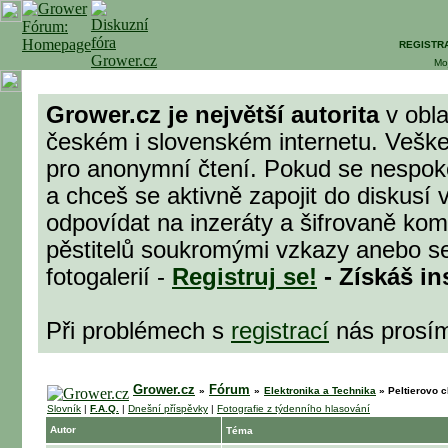
REGISTR
Mo
Grower.cz je největší autorita
v obla
českém i slovenském internetu. Veške
pro anonymní čtení. Pokud se nespok
a chceš se aktivně zapojit do diskusí 
odpovídat na inzeráty a šifrovaně komu
pěstitelů soukromými vzkazy anebo se
fotogalerií -
Registruj se!
- Získáš in
Při problémech s
registrací
nás prosí
Grower.cz
Fórum
»
»
Elektronika a Technika
»
Peltierovo c
Slovník
|
F.A.Q.
|
Dnešní příspěvky
|
Fotografie z týdenního hlasování
Autor
Téma