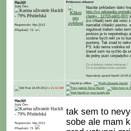
HackIt
Peltierovo chlazeni
Stálý Člen
Nazdar prikladam dalsi hra
http://cs.wikipedia.org/wik
clanky...12703-p601-007/
j
(co chladi) sem dal vetsi
namatlal chladici pastou. 
Registrován: Mar 2012
regulovat trafem nebo ter
Příspěvků: 73
protoze ja to nepotrebuju 
osobne bych rekl ze to bu
pusteny. Tak snad to ne
PS: kdo nema vodnika od 
(nasel sem na rychlo da se
do jedny pust cerpadylko 
Co si dokazu udelat nekupuju !
Co si neudelam tomu neverim
Naposledy upravil HackIt 16-05-
16-05-2012 v
11:42 AM
HackIt
Stálý Člen
tak sem to nevy
sobe ale mam kr
Registrován: Mar 2012
Příspěvků: 73