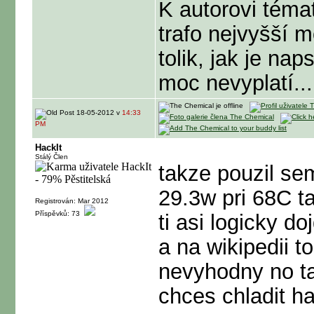
K autorovi téma
trafo nejvyšší m
tolik, jak je nap
moc nevyplatí...
18-05-2012 v
14:33
PM
HackIt
Stálý Člen
takze pouzil se
29.3w pri 68C t
Registrován: Mar 2012
Příspěvků: 73
ti asi logicky d
a na wikipedii t
nevyhodny no ta
chces chladit ha