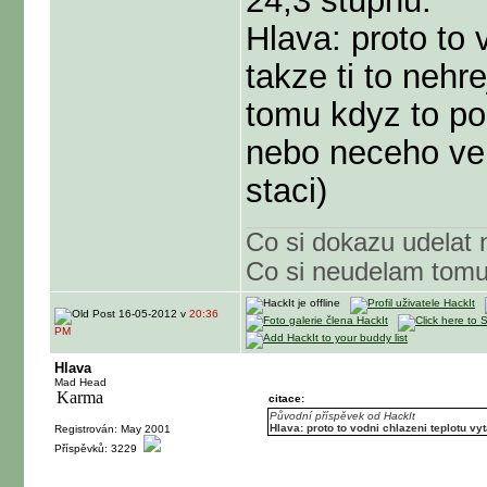
24,3 stupnu.
Hlava: proto to 
takze ti to nehre
tomu kdyz to po
nebo neceho vel
staci)
Co si dokazu udelat 
Co si neudelam tom
16-05-2012 v
20:36
PM
Hlava
Mad Head
citace:
Původní příspěvek od HackIt
Hlava: proto to vodni chlazeni teplotu vyt
Registrován: May 2001
Příspěvků: 3229