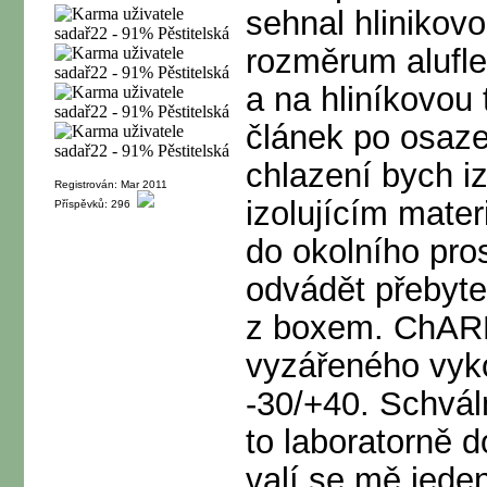
sehnal hlinikovo
rozměrum alufle
a na hliníkovou 
článek po osaze
chlazení bych iz
Registrován: Mar 2011
izolujícím mate
Příspěvků: 296
do okolního pros
odvádět přebyte
z boxem. ChAR
vyzářeného vyk
-30/+40. Schvál
to laboratorně 
valí se mě jeden