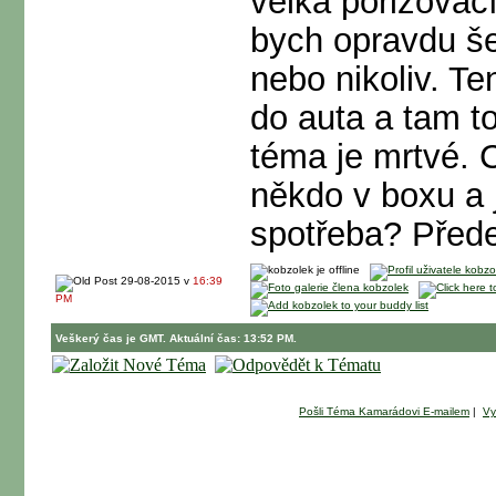
velká pořizovací
bych opravdu še
nebo nikoliv. T
do auta a tam t
téma je mrtvé. 
někdo v boxu a j
spotřeba? Před
29-08-2015 v
16:39
PM
Veškerý čas je GMT. Aktuální čas: 13:52 PM.
Pošli Téma Kamarádovi E-mailem
|
Vy