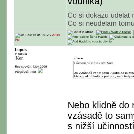
vodnika)
Co si dokazu udelat 
Co si neudelam tom
16-05-2012 v
20:45
PM
Lupus
in fabula
citace:
Původní příspěvek od Hlava
Registrován: May 2006
Příspěvků: 360
Jo vytáhneš ven z boxu ? Jako do mistnos
kterej pak chladíš v potrubí , neni tady 
Nebo klidně do 
vzásadě to samy
s nižší učinnost