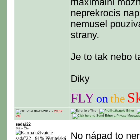
maximalni mozn
neprekrocis nap
nemusel pouziva
strany.
Je to tak nebo 
Diky
S
FLY
on
the
06-11-2012 v
20:57
PM
sadař22
Stálý Člen
No nápad to není