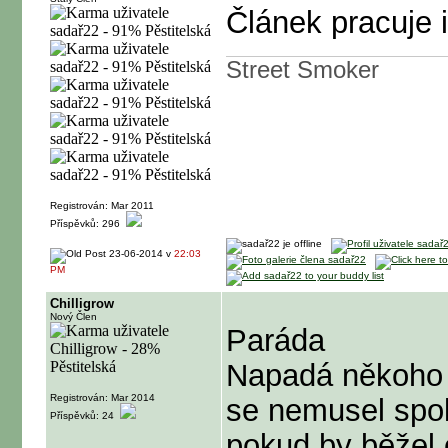
Článek pracuje 
Street Smoker
Registrován: Mar 2011
Příspěvků: 296
23-06-2014 v
22:03
PM
Chilligrow
Nový Člen
Paráda
Napadá někoho j
Registrován: Mar 2014
se nemusel spol
Příspěvků: 24
pokud by běžel o