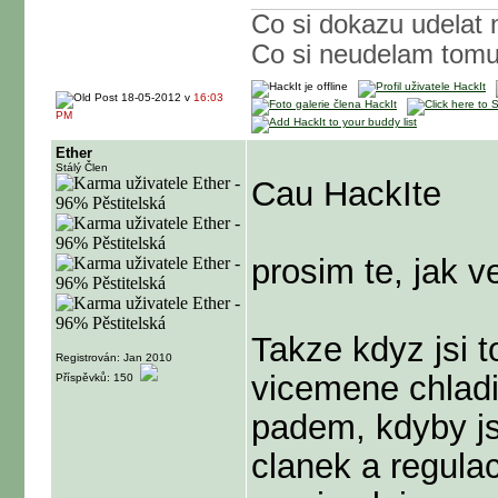
Co si dokazu udelat 
Co si neudelam tom
18-05-2012 v
16:03
PM
Ether
Stálý Člen
Cau HackIte
prosim te, jak ve
Takze kdyz jsi t
Registrován: Jan 2010
vicemene chladil
Příspěvků: 150
padem, kdyby js
clanek a regulac