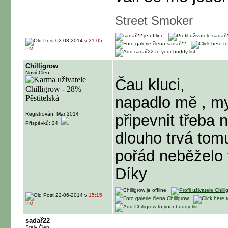
Street Smoker
02-03-2014 v
21:05
PM
Chilligrow
Nový Člen
Čau kluci,
napadlo mě , my
Registrován: Mar 2014
připevnit třeba 
Příspěvků: 24
dlouho trvá tom
pořád neběželo 
Díky
22-06-2014 v
15:15
PM
sadař22
Stálý Člen