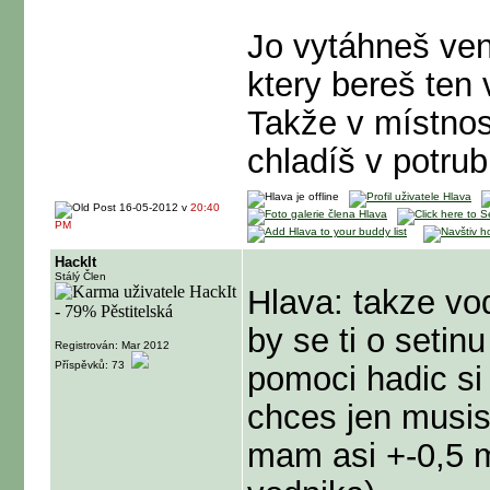
Jo vytáhneš ven
ktery bereš ten 
Takže v místnos
chladíš v potrub
16-05-2012 v
20:40
PM
HackIt
Stálý Člen
Hlava: takze vod
by se ti o setinu
Registrován: Mar 2012
Příspěvků: 73
pomoci hadic si
chces jen musis
mam asi +-0,5 m 