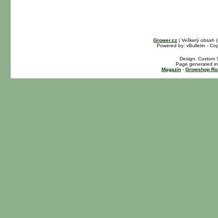
Grower.cz
| Veškerý obsah 
Powered by: vBulletin - Cop
Design, Custom S
Page generated in
Magazín
-
Growshop Ro