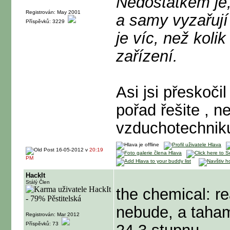
Nedostatkem je,
Registrován: May 2001
a samy vyzařují 
Příspěvků: 3229
je víc, než kol
zařízení.
Asi jsi přeskoči
pořad řešite , n
vzduchotechniku
16-05-2012 v
20:19
PM
HackIt
Stálý Člen
the chemical: r
nebude, a taha
Registrován: Mar 2012
Příspěvků: 73