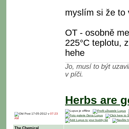
myslím si že to
OT - osobně me 
225°C teplotu, z
hehe
Jo, musí to být uzavi
v píči.
Herbs are go
17-05-2012 v
07:23
AM
The Chemical