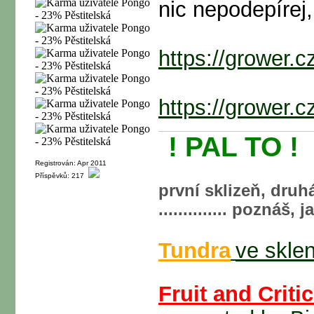
nic nepodepírej,
https://grower.c
https://grower.
! PAL TO !
Registrován: Apr 2011
Příspěvků: 217
první sklizeň, druhá
.............. poznáš,
Tundra
ve sklen
Fruit and Crit