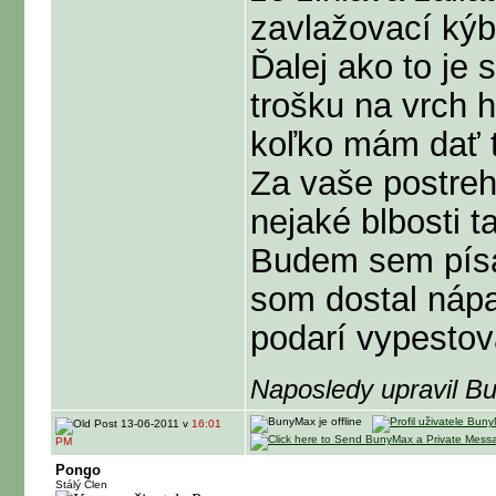
zavlažovací kýbe
Ďalej ako to je
trošku na vrch 
koľko mám dať t
Za vaše postre
nejaké blbosti 
Budem sem písať
som dostal nápa
podarí vypestov
Naposledy upravil B
13-06-2011 v
16:01
PM
Pongo
Stálý Člen