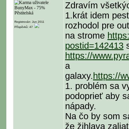
Zdravím všetkýc
1.krát idem pes
Registrován: Jun 2011
rozhodol pre ou
Příspěvků: 47
na strome
https
postid=142413
s
https://www.p
a
galaxy.
https:/
1. problém sa vy
podoprieť aby sa
nápady.
Na čo by som sa 
že žihlava zalia