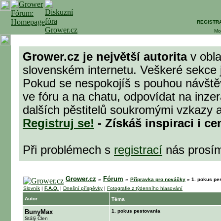
REGISTR
Mo
Grower.cz je největší autorita
v obla
slovenském internetu. Veškeré sekce 
Pokud se nespokojíš s pouhou návštěv
ve fóru a na chatu, odpovídat na inzer
dalších pěstitelů soukromými vzkazy a
Registruj se!
- Získáš inspiraci i ce
Při problémech s
registrací
nás prosí
Grower.cz
Fórum
»
»
Přípravka pro nováčky
»
1. pokus pe
Slovník
|
F.A.Q.
|
Dnešní příspěvky
|
Fotografie z týdenního hlasování
Autor
Téma
BunyMax
1. pokus pestovania
Stálý Člen