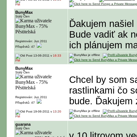
PM
BunyMax
Stálý Člen
Ďakujem našiel 
Bude vadiť ak n
Registrován: Jun 2011
ich plánujem mať
Příspěvků: 47
13-06-2011 v
16:33
PM
BunyMax
Stálý Člen
Chcel by som sa
rastlinkami čo s
Registrován: Jun 2011
bude. Ďakujem 
Příspěvků: 47
19-06-2011 v
13:20
PM
guarana
Stálý Člen
v 10 litrovom v