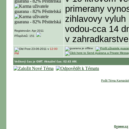
primerany vynos.
zihlavovy vyluh
vodou-cca 14 dn
Registrován: Apr 2011
v zahradkarstve
Příspěvků: 151
23-06-2011 v
12:00
PM
Veškerý čas je GMT. Aktuální čas: 02:43 AM.
Pošli Téma Kamarád
Grower.cz