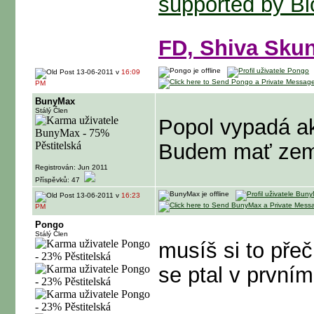
supported by Bi
FD, Shiva Skun
13-06-2011 v
16:09
PM
BunyMax
Stálý Člen
Popol vypadá ak
Budem mať zemi
Registrován: Jun 2011
Příspěvků: 47
13-06-2011 v
16:23
PM
Pongo
Stálý Člen
musíš si to přeč
se ptal v prvním 