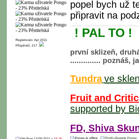
popel bych už teď
připravit na pod
! PAL TO !
Registrován: Apr 2011
Příspěvků: 217
první sklizeň, druhá
.............. poznáš,
Tundra
ve sklen
Fruit and Crit
supported by Bi
FD, Shiva Skun
13-06-2011 v
16:26