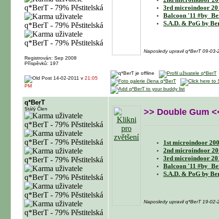
3rd microindoor 20
Balcoon '11 #by_Be
S.A.D. & PoG by Be
Naposledy upravil q*BerT 09-03-
Registrován: Sep 2008
Příspěvků: 197
14-02-2011 v
21:05
PM
q*BerT
Stálý Člen
>> Double Gum <
1st microindoor 200
2nd microindoor 20
3rd microindoor 20
Balcoon '11 #by_Be
S.A.D. & PoG by Be
Naposledy upravil q*BerT 19-02