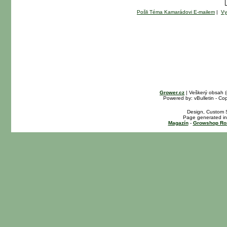
Pošli Téma Kamarádovi E-mailem
|
Vy
Grower.cz
| Veškerý obsah 
Powered by: vBulletin - Cop
Design, Custom S
Page generated in
Magazín
-
Growshop Ro