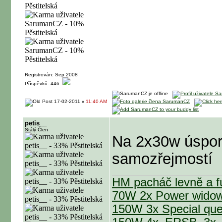
Registrován: Sep 2008
Příspěvků: 446
17-02-2011 v
11:40 AM
petis__
Stálý Člen
Na 2x30w úspor
samozřejmostí
HM pacháč levně a 
70W 2x Power wido
150W 3x Special qu