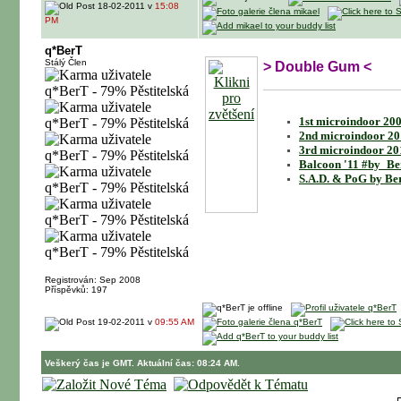
18-02-2011 v
15:08
PM
q*BerT
Stálý Člen
> Double Gum <
1st microindoor 200
2nd microindoor 20
3rd microindoor 20
Balcoon '11 #by_Be
S.A.D. & PoG by Be
Registrován: Sep 2008
Příspěvků: 197
19-02-2011 v
09:55 AM
Veškerý čas je GMT. Aktuální čas: 08:24 AM.