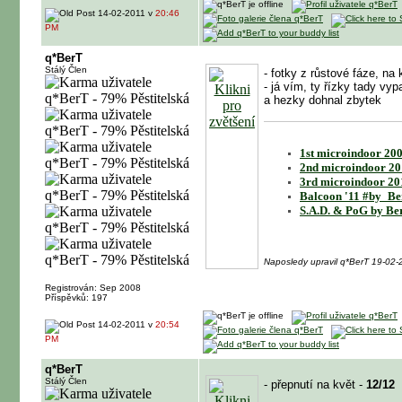
14-02-2011 v
20:46
PM
q*BerT
Stálý Člen
- fotky z růstové fáze, na 
- já vím, ty řízky tady vy
a hezky dohnal zbytek
1st microindoor 200
2nd microindoor 20
3rd microindoor 20
Balcoon '11 #by_Be
S.A.D. & PoG by Be
Naposledy upravil q*BerT 19-02
Registrován: Sep 2008
Příspěvků: 197
14-02-2011 v
20:54
PM
q*BerT
Stálý Člen
- přepnutí na květ -
12/12