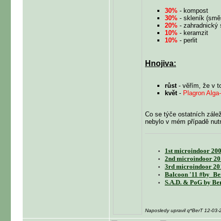
30%
- kompost
30%
- skleník (smě
20%
- zahradnický 
10%
- keramzit
10%
- perlit
Hnojiva:
růst
- věřím, že v t
květ
-
Plagron Alga
Co se týče ostatních zálež
nebylo v mém případě nutné
1st microindoor 200
2nd microindoor 20
3rd microindoor 20
Balcoon '11 #by_Be
S.A.D. & PoG by Be
Naposledy upravil q*BerT 12-03