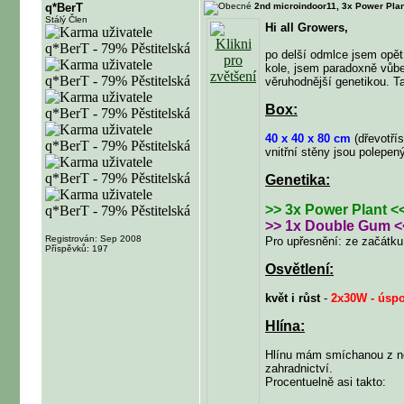
q*BerT
2nd microindoor11, 3x Power Pla
Stálý Člen
Hi all Growers,
po delší odmlce jsem opět
kole, jsem paradoxně vůbec
věruhodnější genetikou. Ta
Box:
40 x 40 x 80 cm
(dřevotřís
vnitřní stěny jsou polepe
Genetika:
>> 3x Power Plant <
>> 1x Double Gum <
Registrován: Sep 2008
Pro upřesnění: ze začátku 
Příspěvků: 197
Osvětlení:
květ i růst
-
2x30W - úsp
Hlína:
Hlínu mám smíchanou z ně
zahradnictví.
Procentuelně asi takto: