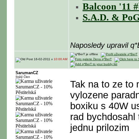
Balcoon '11 
S.A.D. & PoG
Naposledy upravil q
16-02-2011 v
10:00 AM
SarumanCZ
Stálý Člen
Tak na to ze to
vylozene paradn
boxiku s 40W u
rad bychdosahl 
jednu prilozim