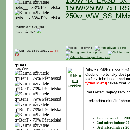
150W 4x_ERSB_3x
150W/250W 7x ERS
250w_WW_SS_MM
Registrován: Sep 2009
Příspěvků: 357
18-02-2011 v
13:44
PM
q*BerT
Stálý Člen
Díky za Káčka a pozitivní
Osobně mě to taky dost pře
takže z toho bude snad na
týden květu)
takže tomu dá
Rád uvítám nějaký rady co 
.. přikládám aktuální photo
1st microindoor 200
2nd microindoor 20
3rd microindoor 20