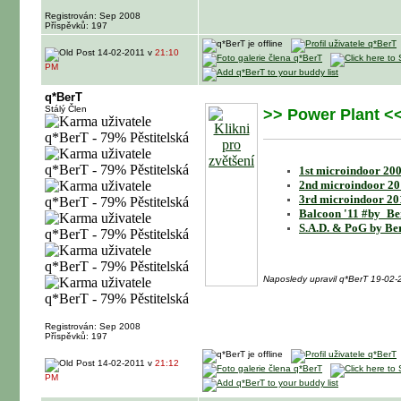
Registrován: Sep 2008
Příspěvků: 197
14-02-2011 v
21:10
PM
q*BerT
Stálý Člen
>> Power Plant <
1st microindoor 200
2nd microindoor 20
3rd microindoor 20
Balcoon '11 #by_Be
S.A.D. & PoG by Be
Naposledy upravil q*BerT 19-02
Registrován: Sep 2008
Příspěvků: 197
14-02-2011 v
21:12
PM