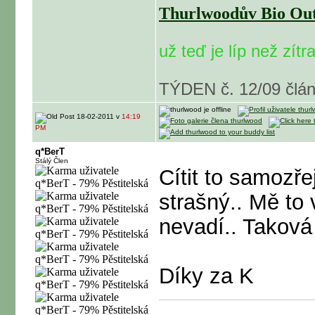
Thurlwoodův Bio Outd
už teď je líp než zítr
TÝDEN č. 12/09 čl
18-02-2011 v
14:19
PM
q*BerT
Stálý Člen
Cítit to samozře
strašný.. Mě to
nevadí.. Taková
Díky za K