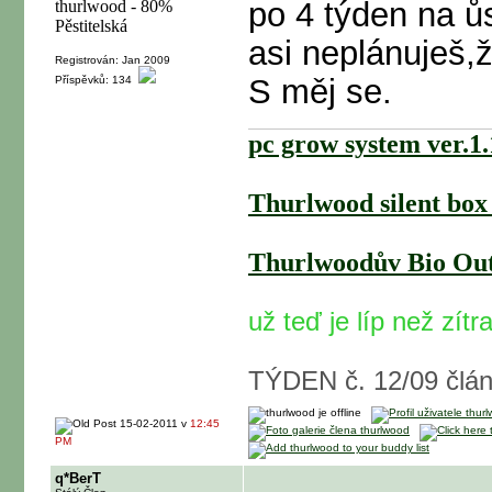
po 4 týden na ů
asi neplánuješ,
Registrován: Jan 2009
S měj se.
Příspěvků: 134
pc grow system ver.1
Thurlwood silent box
Thurlwoodův Bio Outd
už teď je líp než zítr
TÝDEN č. 12/09 čl
15-02-2011 v
12:45
PM
q*BerT