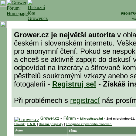
REGISTR
Mo
Grower.cz je největší autorita
v obla
českém i slovenském internetu. Veške
pro anonymní čtení. Pokud se nespok
a chceš se aktivně zapojit do diskusí 
odpovídat na inzeráty a šifrovaně komu
pěstitelů soukromými vzkazy anebo se
fotogalerií -
Registruj se!
- Získáš in
Při problémech s
registrací
nás prosí
Grower.cz
Fórum
»
»
Mikropěstování
»
2nd microindoor11,
Slovník
|
F.A.Q.
|
Dnešní příspěvky
|
Fotografie z týdenního hlasování
Autor
Téma