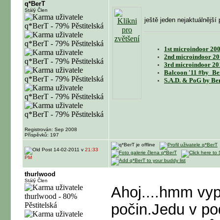
q*BerT
Stálý Člen
ještě jeden nejaktuálnější
1st microindoor 200
2nd microindoor 20
3rd microindoor 20
Balcoon '11 #by_Be
S.A.D. & PoG by Be
Registrován: Sep 2008
Příspěvků: 197
14-02-2011 v
21:33
PM
thurlwood
Stálý Člen
Ahoj....hmm vyp
počin.Jedu v po