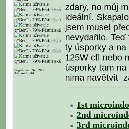
Stálý Člen
zdary, no můj m
ideální. Skapalo
jsem musel před
nevydařilo. Te
ty úsporky a na 
125W cfl nebo ně
úsporky tam na 
Registrován: Sep 2008
Příspěvků: 197
nima navětvit
za
1st microindo
2nd microind
3rd microind