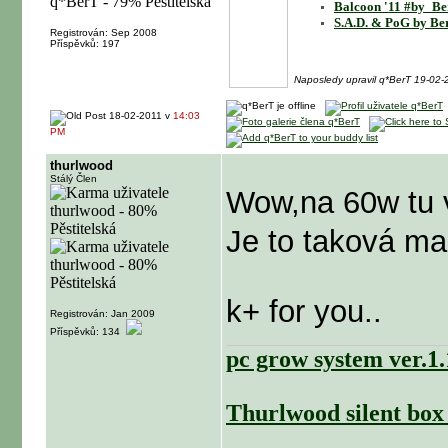
Balcoon '11 #by_Be
S.A.D. & PoG by Be
Registrován: Sep 2008
Příspěvků: 197
Naposledy upravil q*BerT 19-02
18-02-2011 v
14:03
PM
thurlwood
Stálý Člen
Wow,na 60w tu v
Je to taková m
k+ for you..
Registrován: Jan 2009
Příspěvků: 134
pc grow system ver.1
Thurlwood silent box