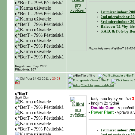
1st microindoor 200
2nd microindoor 20
3rd microindoor 20
Balcoon '11 #by_Be
S.A.D. & PoG by Be
Naposledy upravil q*BerT 18-02
Registrován: Sep 2008
Příspěvků: 197
14-02-2011 v
20:58
PM
q*BerT
Stálý Člen
- tady jsou kytky ve fázi
3
- hnojím 2x týdně
-
Double Gum
- v popředí
-
Power Plant
- vpravo a 
1st microindoor 200
2nd microindoor 20