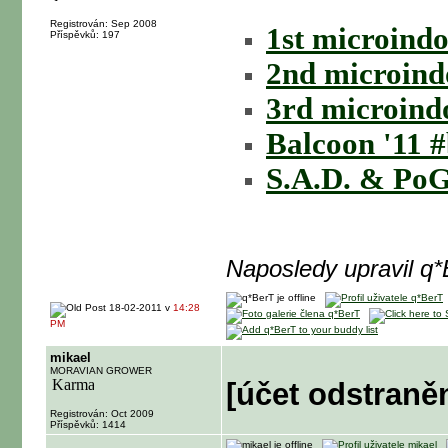
Registrován: Sep 2008
1st microindo
Příspěvků: 197
2nd microind
3rd microind
Balcoon '11 
S.A.D. & PoG
Naposledy upravil q
18-02-2011 v
14:28
PM
mikael
MORAVIAN GROWER
[účet odstraně
Registrován: Oct 2009
Příspěvků: 1414