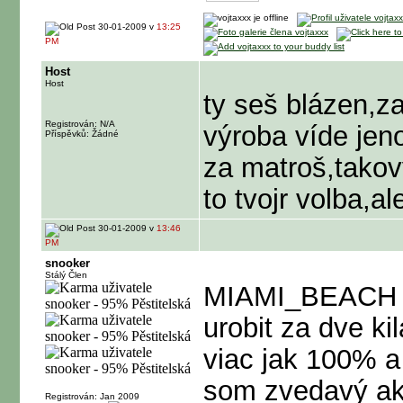
30-01-2009 v
13:25
PM
Host
Host
ty seš blázen,za 
Registrován: N/A
výroba víde jen
Příspěvků: Žádné
za matroš,takov
to tvojr volba,
30-01-2009 v
13:46
PM
snooker
Stálý Člen
MIAMI_BEACH ....
urobit za dve k
viac jak 100% a 
som zvedavý ak
Registrován: Jan 2009