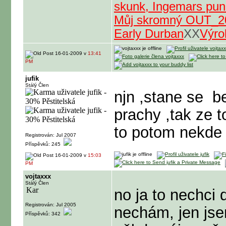
skunk, Ingemars punc
Můj skromný OUT_2
Early Durban
XX
Výro
16-01-2009 v
13:41
PM
jufik
Stálý Člen
njn ,stane se
be
prachy ,tak ze 
to potom nekde
Registrován: Jul 2007
Příspěvků: 245
16-01-2009 v
15:03
PM
vojtaxxx
Stálý Člen
no ja to nechci d
Registrován: Jul 2005
nechám, jen jse
Příspěvků: 342