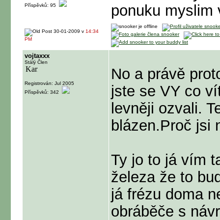
ponuku myslim 
Příspěvků: 95
30-01-2009 v
14:34
PM
vojtaxxx
Stálý Člen
No a právě prot
Registrován: Jul 2005
jste se VY co v
Příspěvků: 342
levněji ozvali.
blázen.Proč jsi 
Ty jo to já vím
železa že to bu
já frézu doma n
obráběče s návrh