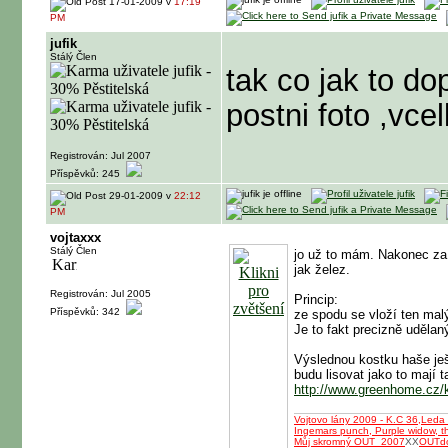
17-01-2009 v
17:19
PM
jufik
Stálý Člen
tak co jak to do
postni foto ,vce
Registrován: Jul 2007
Příspěvků: 245
29-01-2009 v
22:12
PM
vojtaxxx
Stálý Člen
jo už to mám. Nakonec za
jak želez.
Registrován: Jul 2005
Princip:
Příspěvků: 342
ze spodu se vloží ten malý
Je to fakt precizně udělan
Výslednou kostku haše je
budu lisovat jako to mají t
http://www.greenhome.cz/
Vojtovo lány 2009 - K.C 36,Leda 
Ingemars punch, Purple widow, th
Můj skromný OUT_2007
XX
OUTd