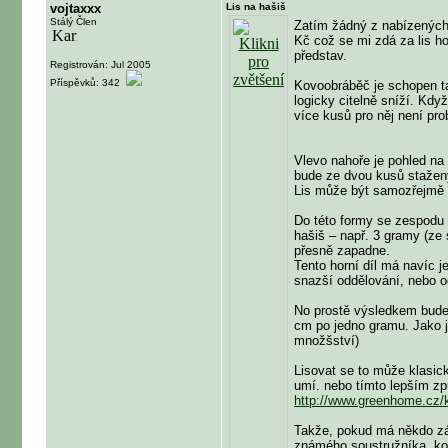
vojtaxxx
Lis na hašiš
Stálý Člen
Zatím žádný z nabízených 
Kč což se mi zdá za lis h
představ.
Registrován: Jul 2005
Příspěvků: 342
Kovoobráběč je schopen ta
logicky citelně sníží. Kdy
více kusů pro něj není pro
Vlevo nahoře je pohled na 
bude ze dvou kusů stažený
Lis může být samozřejmě i
Do této formy se zespodu 
hašiš – např. 3 gramy (ze s
přesně zapadne.
Tento horní díl má navíc 
snazší oddělování, nebo o
No prostě výsledkem bude 
cm po jedno gramu. Jako j
množšství)
Lisovat se to může klasick
umí. nebo tímto lepším 
http://www.greenhome.cz/
Takže, pokud má někdo záj
známého soustružníka, kovo