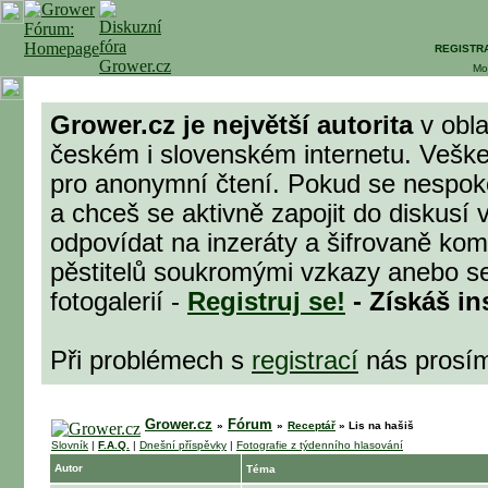
REGISTR
Mo
Grower.cz je největší autorita
v obla
českém i slovenském internetu. Veške
pro anonymní čtení. Pokud se nespok
a chceš se aktivně zapojit do diskusí 
odpovídat na inzeráty a šifrovaně komu
pěstitelů soukromými vzkazy anebo se
fotogalerií -
Registruj se!
- Získáš in
Při problémech s
registrací
nás prosí
Grower.cz
Fórum
»
»
Receptář
»
Lis na hašiš
Slovník
|
F.A.Q.
|
Dnešní příspěvky
|
Fotografie z týdenního hlasování
Autor
Téma