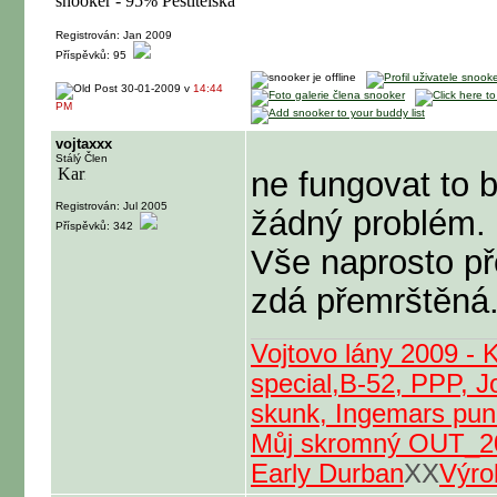
Registrován: Jan 2009
Příspěvků: 95
30-01-2009 v
14:44
PM
vojtaxxx
Stálý Člen
ne fungovat to 
Registrován: Jul 2005
žádný problém. 
Příspěvků: 342
Vše naprosto př
zdá přemrštěná
Vojtovo lány 2009 - 
special,B-52, PPP, J
skunk, Ingemars punc
Můj skromný OUT_2
Early Durban
XX
Výro