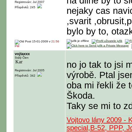
na dilne by to s
Registrován: Jul 2007
Příspěvků: 245
nejaky cas navic
,svarit ,obrusit,
bylo by to, otaz
15-01-2009 v
21:56
PM
vojtaxxx
Stálý Člen
no jo tak to jsi 
Registrován: Jul 2005
výrobě. Ptal js
Příspěvků: 342
oba mi řekli že 
Škoda.
Taky se mi to z
Vojtovo lány 2009 - 
special,B-52, PPP, J