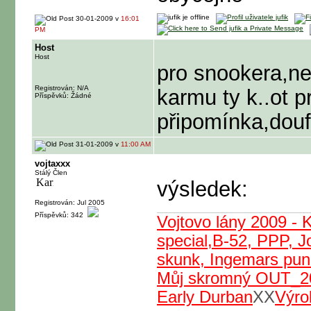
30-01-2009 v
16:01
PM
Host
Host
pro snookera,n
Registrován: N/A
karmu ty k..ot p
Příspěvků: Žádné
připomínka,dou
31-01-2009 v
11:00 AM
vojtaxxx
Stálý Člen
výsledek:
Registrován: Jul 2005
Příspěvků: 342
Vojtovo lány 2009 - 
special,B-52, PPP, J
skunk, Ingemars punc
Můj skromný OUT_2
Early Durban
XX
Výro