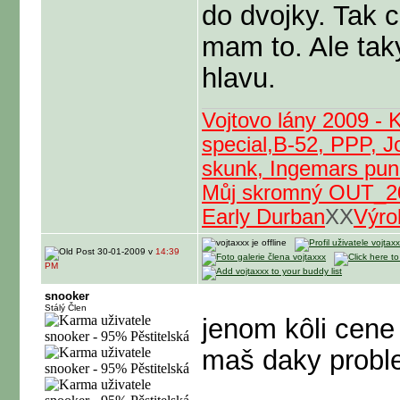
do dvojky. Tak c
mam to. Ale taky
hlavu.
Vojtovo lány 2009 - 
special,B-52, PPP, J
skunk, Ingemars punc
Můj skromný OUT_2
Early Durban
XX
Výro
30-01-2009 v
14:39
PM
snooker
Stálý Člen
jenom kôli cene 
maš daky probl