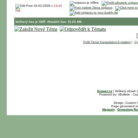
16-02-2009 v
13:43
PM
Veškerý čas je GMT. Aktuální čas: 11:23 AM.
Pošli Téma Kamarádovi E-mailem
|
Vy
Grower.cz
| Veškerý obsah 
Powered by: vBulletin - Cop
Design, Custom S
Page generated in
Magazín
-
Growshop Ro