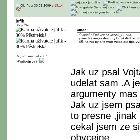
30-01-2009 v
15:14
PM
jufik
Stálý Člen
citace:
Původní příspěvek od MIAMI_BEACH
ty seš blázen,za dva litry?to si dělá ko
leží, no nic byla to tvojr volba,ale ůpa 
Registrován: Jul 2007
Příspěvků: 245
Jak uz psal Voj
udelat sam .A j
argumenty mas k
Jak uz jsem psal
to presne ,jinak
cekal jsem ze si
obycejne