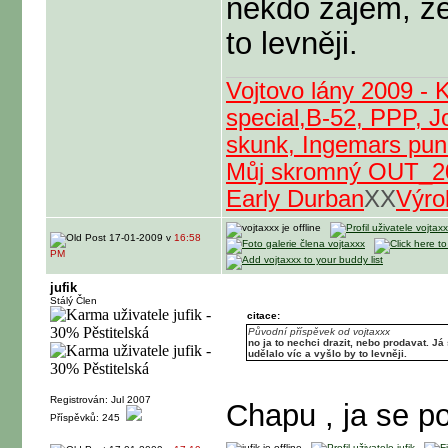
někdo zájem, že
to levněji.
Vojtovo lány 2009 - 
special,B-52, PPP, J
skunk, Ingemars punc
Můj skromný OUT_2
Early Durban
XX
Výro
17-01-2009 v
16:58
PM
jufik
Stálý Člen
citace:
Původní příspěvek od vojtaxxx
no ja to nechci drazit, nebo prodavat. J
udělalo víc a vyšlo by to levněji.
Registrován: Jul 2007
Chapu , ja se p
Příspěvků: 245