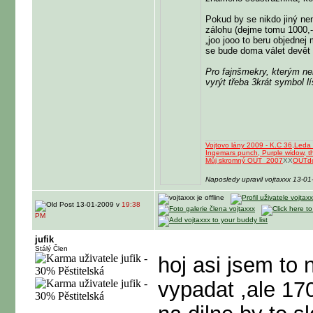
Pokud by se nikdo jiný ne
zálohu (dejme tomu 1000,-
„joo jooo to beru objednej
se bude doma válet devět 
Pro fajnšmekry, kterým nen
vyrýt třeba 3krát symbol 
Vojtovo lány 2009 - K.C 36,Leda 
Ingemars punch, Purple widow, th
Můj skromný OUT_2007
XX
OUTd
Naposledy upravil vojtaxxx 13-0
13-01-2009 v
19:38
PM
jufik
Stálý Člen
hoj asi jsem to
vypadat ,ale 17