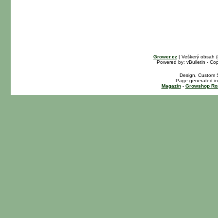
Grower.cz
| Veškerý obsah 
Powered by: vBulletin - Cop
Design, Custom S
Page generated in
Magazín
-
Growshop Ro