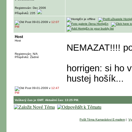
Registrován: Dec 2006
Příspěvků: 235
09-01-2009 v
12:07
PM
Host
Host
NEMAZAT!!!! pou
Registrován: N/A
Příspěvků: Žádné
horrigen: si ho v
hustej hošík...
09-01-2009 v
12:47
PM
Veškerý čas je GMT. Aktuální čas: 13:25 PM.
Pošli Téma Kamarádovi E-mailem
|
Vy