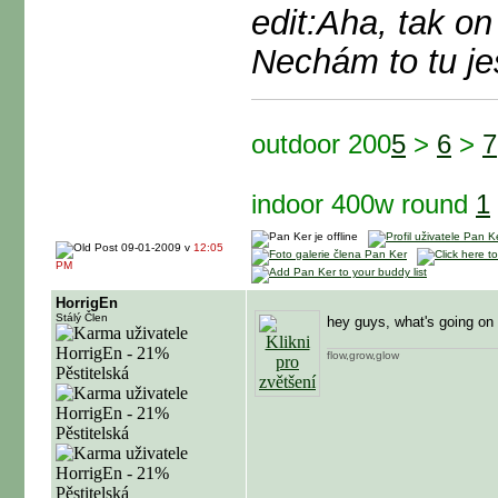
edit:Aha, tak o
Nechám to tu ješ
outdoor 200
5
>
6
>
7
indoor 400w round
1
09-01-2009 v
12:05
PM
HorrigEn
Stálý Člen
hey guys, what's going on 
flow,grow,glow