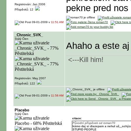
Registrován: Jan 2006
pekne pred n
Příspěvků: 12
09-01-2009 v
11:51 AM
_Chronic_SVK_
Stálý Člen
Ahaho a este aj 
<---Kill him!
Registrován: May 2007
Příspěvků: 122
09-01-2009 v
11:58 AM
Placebo
Stálý Člen
citace:
Původní příspěvek od roman70
kámo daj si diazepam a nehul už,,,schýza
STUPID PEOPLE