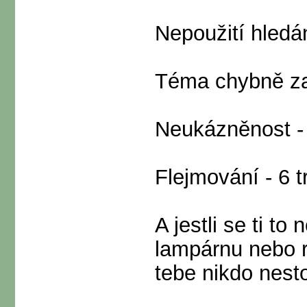
Nepoužití hledán
Téma chybně zař
Neukázněnost - 
Flejmování - 6 
A jestli se ti to
lampárnu nebo r
tebe nikdo nesto