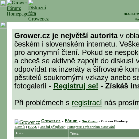
REGISTR
Mo
Grower.cz je největší autorita
v obla
českém i slovenském internetu. Veške
pro anonymní čtení. Pokud se nespok
a chceš se aktivně zapojit do diskusí 
odpovídat na inzeráty a šifrovaně komu
pěstitelů soukromými vzkazy anebo se
fotogalerií -
Registruj se!
- Získáš in
Při problémech s
registrací
nás prosí
Grower.cz
Fórum
»
»
Síň Zmaru
»
Outdoor Bluebery
Slovník
|
F.A.Q.
|
Dnešní příspěvky
|
Fotografie z týdenního hlasování
Autor
Téma