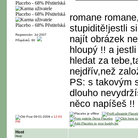
romane romane,t
stupiditě!jestli
Registrován: Jul 2007
najít obrázek ne
Příspěvků: 86
hloupý !! a jest
hledat za tebe,t
nejdřív,než zal
PS: s takovým s
dlouho nevydrží
něco napíšeš !!
09-01-2009 v
12:03
PM
Host
Host