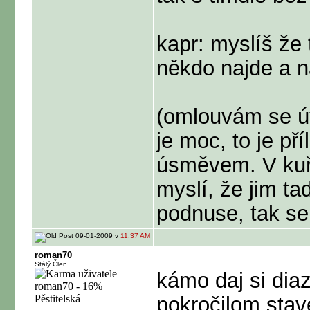
kapr: myslíš že
někdo najde a n
(omlouvám se út
je moc, to je pří
úsměvem. V kuřá
myslí, že jim t
podnuse, tak se
09-01-2009 v
11:37 AM
roman70
Stálý Člen
kámo daj si dia
pokročilom stave