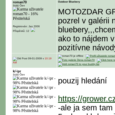
roman70
Outdoor Bluebery
Stálý Člen
MOTOZDAR GRO
pozrel v galérii
Registrován: Jan 2006
bluebery,,,chce
Příspěvků: 12
ako to nájdem v
pozitívne návod
09-01-2009 v
10:19
AM
k/-\pr
Stálý Člen
pouzij hledání
https://grower.
-ale ja sem tam