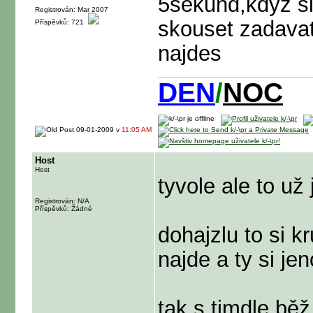
5sekund,kdyz si
Registrován: Mar 2007
skouset zadavat
Příspěvků: 721
najdes
DEN
NOC
/
09-01-2009 v
11:05 AM
Host
Host
tyvole ale to už 
Registrován: N/A
Příspěvků: Žádné
dohajzlu to si k
najde a ty si je
tak s timdle běž