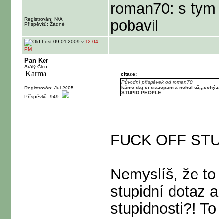
roman70: s tym f
Registrován: N/A
pobavil
Příspěvků: Žádné
09-01-2009 v
12:04
PM
Pan Ker
Stálý Člen
citace:
Původní příspěvek od roman70
kámo daj si diazepam a nehul už,,,schýza
Registrován: Jul 2005
STUPID PEOPLE
Příspěvků: 949
FUCK OFF STU
Nemyslíš, že to 
stupidní dotaz 
stupidnosti?! To