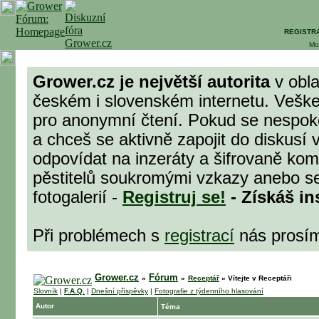
REGISTR
Mo
Grower.cz je největší autorita
v obla
českém i slovenském internetu. Veške
pro anonymní čtení. Pokud se nespok
a chceš se aktivně zapojit do diskusí 
odpovídat na inzeráty a šifrovaně komu
pěstitelů soukromými vzkazy anebo se
fotogalerií -
Registruj se!
- Získáš in
Při problémech s
registrací
nás prosí
Grower.cz
Fórum
»
»
Receptář
»
Vítejte v Receptáři
Slovník
|
F.A.Q.
|
Dnešní příspěvky
|
Fotografie z týdenního hlasování
Autor
Téma