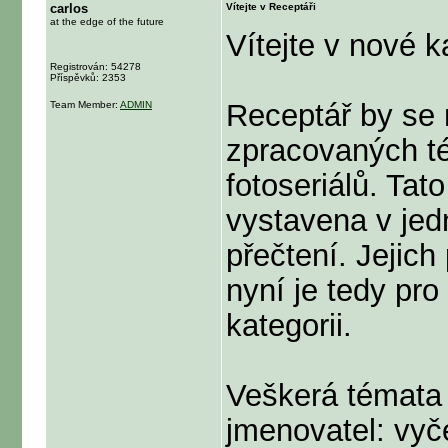
carlos
Vítejte v Receptáři
at the edge of the future
Vítejte v nové k
Registrován: 54278
Příspěvků: 2353
Receptář by se 
Team Member:
ADMIN
zpracovaných té
fotoseriálů. Tat
vystavena v jed
přečtení. Jejic
nyní je tedy pro
kategorii.
Veškerá témata 
jmenovatel: vyč