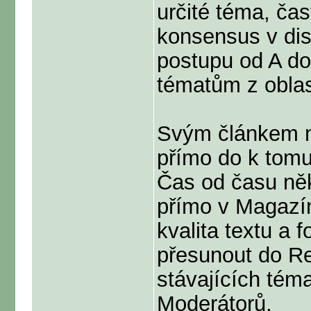
určité téma, čas
konsensus v disk
postupu od A do
tématům z oblas
Svým článkem n
přímo do k tomu
Čas od času něk
přímo v Magazí
kvalita textu a f
přesunout do Re
stávajících tém
Moderátorů.