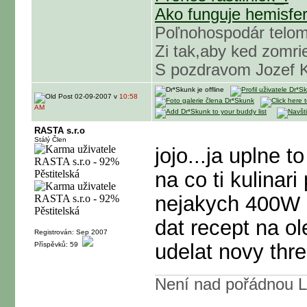
Ako funguje hemisfe
Poľnohospodár telom
Zi tak,aby ked zomrie
S pozdravom Jozef Ko
02-09-2007 v
10:58
AM
RASTA s.r.o
Stálý Člen
jojo...ja uplne 
na co ti kulinari
nejakych 400W 
dat recept na ol
Registrován: Sep 2007
udelat novy thr
Příspěvků: 59
Není nad pořádnou