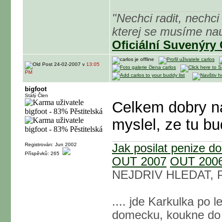
"Nechci radit, nechci 
kterej se musíme nau
Oficiální Suvenýry
24-02-2007 v
13:05
PM
bigfoot
Stálý Člen
Celkem dobry na
myslel, ze tu bu
Registrován: Jun 2002
Jak posilat penize d
Příspěvků: 265
OUT 2007
OUT 200
NEJDRIV HLEDAT, 
.... jde Karkulka po l
domecku, koukne do z