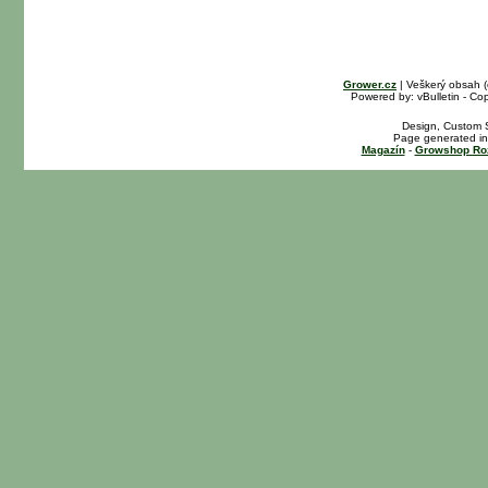
Grower.cz
| Veškerý obsah 
Powered by: vBulletin - Cop
Design, Custom S
Page generated in
Magazín
-
Growshop Ro