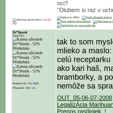
oci?
"Dlubem si raz v uch
25-02-2007 v
20:55
PM
Dr*Skunk
Stálý Člen
tak to som mysle
mlieko a maslo: 
celú receptarku 
ako kari haš, m
bramborky, a po
nemôže sa sprav
Registrován: Oct 2006
Příspěvků: 294
OUT_05-06-07-2008
LegalizÁcia Marihua
Prenos rastliniek_!