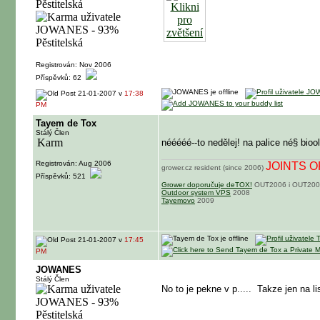
Registrován: Nov 2006
Příspěvků: 62
21-01-2007 v
17:38
PM
Tayem de Tox
Stálý Člen
nééééé--to nedělej! na palice né§ bioo
Registrován: Aug 2006
JOINTS 
grower.cz resident (since 2006)
Příspěvků: 521
Grower doporučuje deTOX!
OUT2006 i OUT20
Outdoor system VPS
2008
Tayemovo
2009
21-01-2007 v
17:45
PM
JOWANES
Stálý Člen
No to je pekne v p.....
Takze jen na li