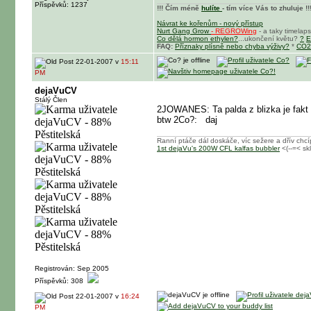
Příspěvků: 1237
!!! Čím méně
hulíte
- tím více Vás to zhuluje !!
Návrat ke kořenům - nový přístup
Nurt Gang Grow
- REGROWing
- a taky timelap
Co dělá hormon ethylen?
...ukončení květu?
?
E
FAQ:
Příznaky plísně nebo chyba výživy?
*
CO2
22-01-2007 v
15:11
PM
dejaVuCV
Stálý Člen
2JOWANES: Ta palda z blizka je fakt
btw 2Co?:
daj
Ranní ptáče dál doskáče, víc sežere a dřív chc
1st dejaVu's 200W CFL kalfas bubbler
<(--=< sk
Registrován: Sep 2005
Příspěvků: 308
22-01-2007 v
16:24
PM