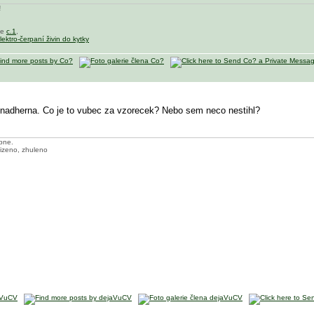
!
se
c.1
,
lektro-čerpaní živin do kytky
 nadherna. Co je to vubec za vzorecek? Nebo sem neco nestihl?
ípne.
lizeno, zhuleno