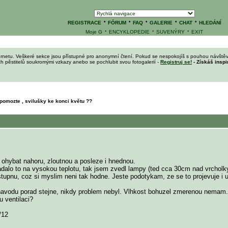
·
·
·
·
·
REGISTRACE
FÓRUM
FAQ
GALERIE
CHAT
HLEDÁNÍ
·
·
·
Moje G
ENCYKLOPEDIE
SUVENÝRY
EXIT
ernetu. Veškeré sekce jsou přístupné pro anonymní čtení. Pokud se nespokojíš s pouhou návštěv
ích pěstitelů soukromými vzkazy anebo se pochlubit svou fotogalerií -
Registruj se!
- Získáš inspi
omozte , svilušky ke konci květu ??
 ohybat nahoru, zloutnou a posleze i hnednou.
o to na vysokou teplotu, tak jsem zvedl lampy (ted cca 30cm nad vrcholky). 
tupnu, coz si myslim neni tak hodne. Jeste podotykam, ze se to projevuje i u
navodu porad stejne, nikdy problem nebyl. Vlhkost bohuzel zmerenou nemam.
 ventilaci?
/12