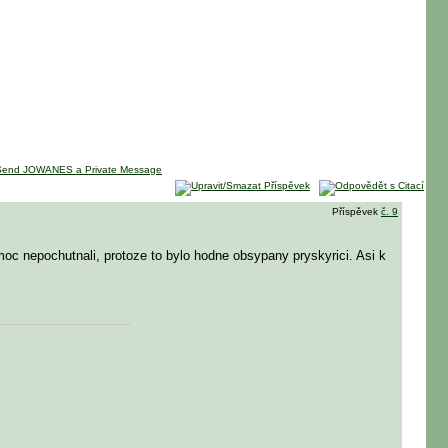
Příspěvek
č. 9
h moc nepochutnali, protoze to bylo hodne obsypany pryskyrici. Asi k