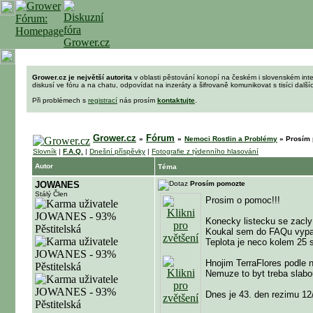
Grower.cz je největší autorita
v oblasti pěstování konopí na českém i slovenském int
diskusí ve fóru a na chatu, odpovídat na inzeráty a šifrovaně komunikovat s tisíci dalš
Při problémech s
registrací
nás prosím
kontaktujte
.
Grower.cz
Fórum
»
»
Nemoci Rostlin a Problémy
»
Prosím p
Slovník
|
F.A.Q.
|
Dnešní příspěvky
|
Fotografie z týdenního hlasování
Autor
Téma
JOWANES
Prosím pomozte
Stálý Člen
Prosim o pomoc!!!
Konecky listecku se zacly
Koukal sem do FAQu vypadal
Teplota je neco kolem 25 s
Hnojim TerraFlores podle 
Nemuze to byt treba slabou
Dnes je 43. den rezimu 12