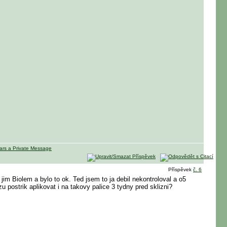
Příspěvek
č. 6
 jim Biolem a bylo to ok. Ted jsem to ja debil nekontroloval a o5
 postrik aplikovat i na takovy palice 3 tydny pred sklizni?