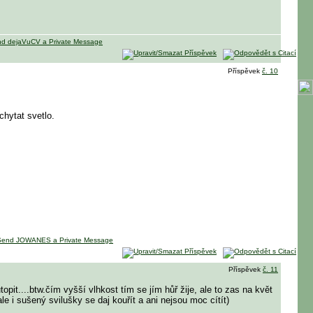
Příspěvek
č. 10
chytat svetlo.
Příspěvek
č. 11
topit....btw.čím vyšší vlhkost tím se jím hůř žije, ale to zas na květ
.ale i sušený svilušky se daj kouřít a ani nejsou moc cítít)