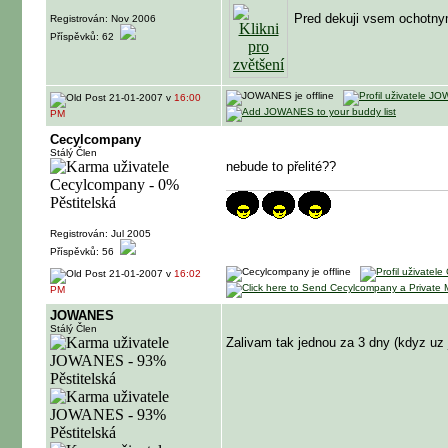
Pred dekuji vsem ochotny
Registrován: Nov 2006
Příspěvků: 62
21-01-2007 v
16:00
PM
Cecylcompany
Stálý Člen
nebude to přelité??
Registrován: Jul 2005
Příspěvků: 56
21-01-2007 v
16:02
PM
JOWANES
Stálý Člen
Zalivam tak jednou za 3 dny (kdyz uz 