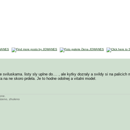
 sviluskama. listy sly uplne do.... , ale kytky dozraly a svildy si na palicic
 na ne skoro prdela. Je to hodne odolnej a vitalni model.
ípne.
lizeno, zhuleno