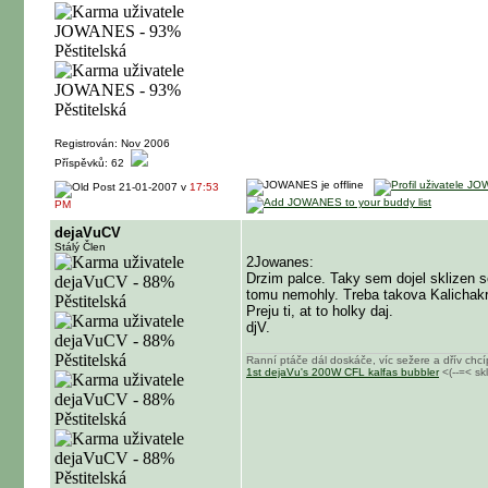
Registrován: Nov 2006
Příspěvků: 62
21-01-2007 v
17:53
PM
dejaVuCV
Stálý Člen
2Jowanes:
Drzim palce. Taky sem dojel sklizen se
tomu nemohly. Treba takova Kalichakra
Preju ti, at to holky daj.
djV.
Ranní ptáče dál doskáče, víc sežere a dřív chc
1st dejaVu's 200W CFL kalfas bubbler
<(--=< sk