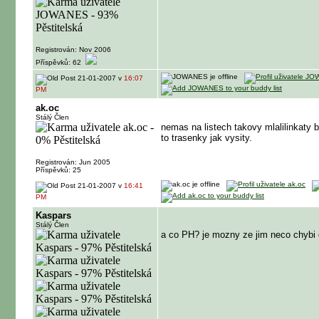
Registrován: Nov 2006
Příspěvků: 62
21-01-2007 v
16:07
PM
ak.oc
Stálý Člen
nemas na listech takovy mlalilinkaty bi
to trasenky jak vysity.
Registrován: Jun 2005
Příspěvků: 25
21-01-2007 v
16:41
PM
Kaspars
Stálý Člen
a co PH? je mozny ze jim neco chybi 