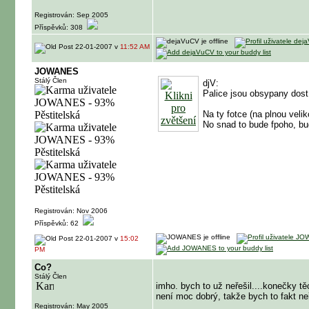
Registrován: Sep 2005
Příspěvků: 308
22-01-2007 v
11:52 AM
JOWANES
Stálý Člen
djV:
Palice jsou obsypany dost
Na ty fotce (na plnou veli
No snad to bude fpoho, bu
Registrován: Nov 2006
Příspěvků: 62
22-01-2007 v
15:02
PM
Co?
Stálý Člen
imho. bych to už neřešil....konečky těc
není moc dobrý, takže bych to fakt neře
Registrován: May 2005