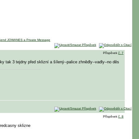
Příspěvek
č. 7
ky tak 3 tejdny před sklizní a šílený--palice zhnědly--vadly--no děs
Příspěvek
č. 8
predcasny sklizne