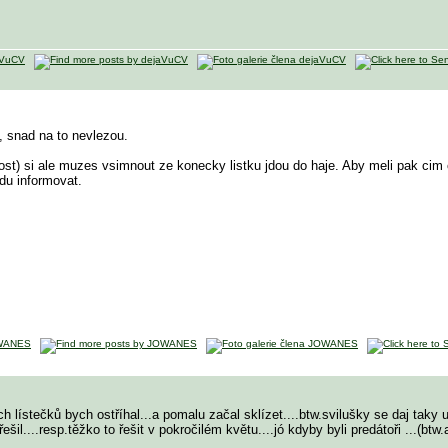
, snad na to nevlezou.
kost) si ale muzes vsimnout ze konecky listku jdou do haje. Aby meli pak cim 
du informovat.
h lístečků bych ostříhal...a pomalu začal sklízet....btw.svilušky se daj taky u
šil....resp.těžko to řešit v pokročilém květu....jó kdyby byli predátoři
...(btw