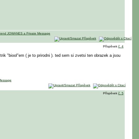
Příspěvek
č. 4
ik "biool"em ( je to prirodni ). ted sem si zvetsi ten obrazek a jsou
Příspěvek
č. 5