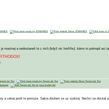
l je mastnej a nedostaneš to z nich (když nic horšího). kámo to pokropil asi ta
ORTHODOX!
07
sty a cekat jestli to pomuze. Sakra doufam ze uz vydrzej. Nechci se dockat 