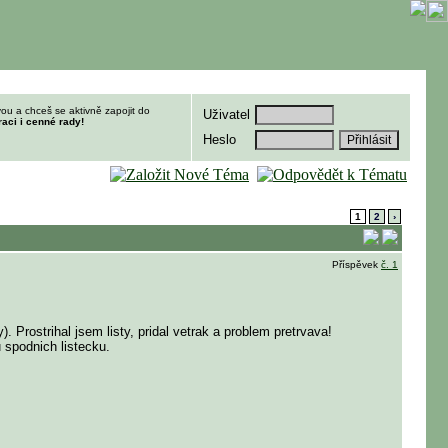
ou a chceš se aktivně zapojit do
Uživatel
raci i cenné rady!
Heslo
1
2
›
Příspěvek
č. 1
Prostrihal jsem listy, pridal vetrak a problem pretrvava!
 spodnich listecku.