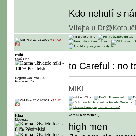
Kdo nehulí s nám
Vítejte u Dr@Kotouč
23-01-2002 v
14:05
PM
miki
Stálý Člen
to Careful : no 
Registrován: Mar 2001
--
Příspěvků: 57
MIKI
23-01-2002 v
15:12
PM
Idea
Careful a demence :)
Moderátor
high men