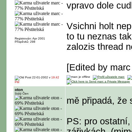
vpravo dole cud
Vsichni holt ne
to tu neznas tak
Registrován: Apr 2001
Příspěvků: 298
zalozis thread 
[Edited by marc
22-01-2002 v
19:42
PM
oton
Stálý Člen
mě připadá, že 
PS: pro ostatní,
zářivkách, (mi