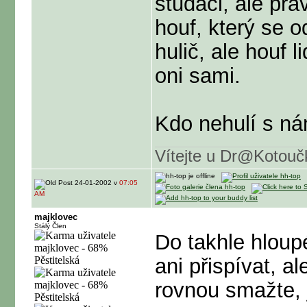
študáci, ale pra
houf, který se o
hulič, ale houf 
oni sami.
Kdo nehulí s nám
Vítejte u Dr@Kotouč
24-01-2002 v
07:05
AM
majklovec
Stálý Člen
Do takhle hloup
ani přispívat, a
rovnou smažte, j