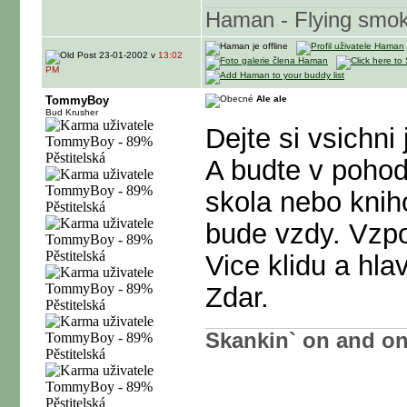
Haman - Flying smo
23-01-2002 v
13:02
PM
TommyBoy
Ale ale
Bud Krusher
Dejte si vsichni
A budte v pohod
skola nebo kniho
bude vzdy. Vzp
Vice klidu a hl
Zdar.
Skankin` on and on