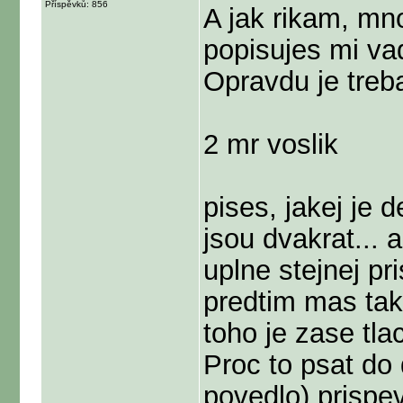
Příspěvků: 856
A jak rikam, m
popisujes mi vad
Opravdu je treb
2 mr voslik
pises, jakej je 
jsou dvakrat...
uplne stejnej p
predtim mas tak
toho je zase tla
Proc to psat do d
povedlo) prispev