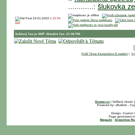
............:
šlukovka ze
24-01-2002 v
10:54
AM
Veškerý čas je GMT. Aktuální čas: 21:38 PM.
Pošli Téma Kamarádovi E-mailem
|
Vy
Grower.cz
| Veškerý obsah 
Powered by: vBulletin - Cop
Design, Custom S
Page generated in
Magazín
-
Growshop Ro