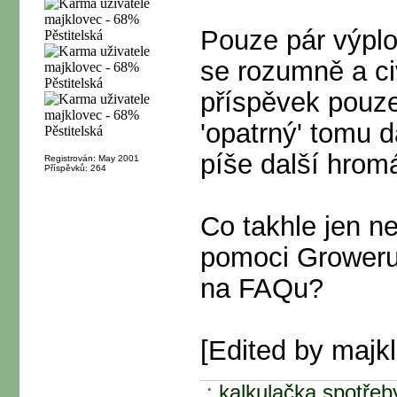
Pouze pár výpl
se rozumně a ci
příspěvek pouze 
'opatrný' tomu 
píše další hromá
Registrován: May 2001
Příspěvků: 264
Co takhle jen ne
pomoci Groweru 
na FAQu?
[Edited by majk
.:
kalkulačka spotřeb