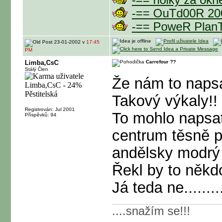
-== holky za ok
-== OuTd00R 20
-== PoweR Pla
23-01-2002 v
17:45
PM
Limba,CsC
Carrefour ??
Stálý Člen
Že nám to napsa
Takový výkaly!!
Registrován: Jul 2001
To mohlo napsat
Příspěvků: 94
centrum těsně p
andělsky modrý 
Řekl by to někd
Já teda ne.........
....snažím se!!!