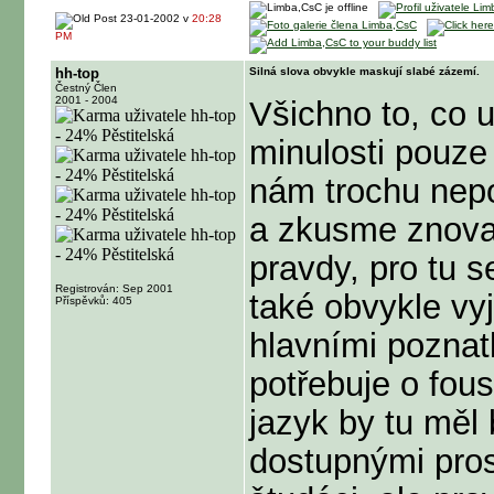
23-01-2002 v
20:28
PM
hh-top
Silná slova obvykle maskují slabé zázemí.
Čestný Člen
2001 - 2004
Všichno to, co 
minulosti pouz
nám trochu nepo
a zkusme znova
pravdy, pro tu s
Registrován: Sep 2001
také obvykle vy
Příspěvků: 405
hlavními poznat
potřebuje o fous
jazyk by tu měl 
dostupnými prost