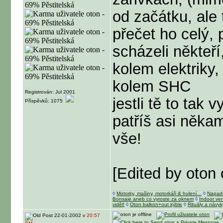
od začátku, ale 
přečet ho celý,
scházeli někteř
kolem elektriky
kolem SHC
Registrován: Jul 2001
jestli tě to tak 
Příspěvků: 1075
patříš asi někam
vše!
[Edited by oton
◊
Motorky, mašiny, motorkáři & hulení...
◊
Napad
Bonsaie aneb co vyroste za oknem
◊
Indoor ve
viděl!
◊
Oton balkon+out kýble
◊
Rituály a návyk
22-01-2002 v
20:57