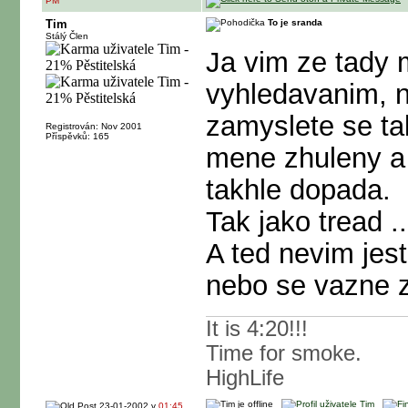
PM
Tim
To je sranda
Stálý Člen
Ja vim ze tady
vyhledavanim, 
zamyslete se ta
Registrován: Nov 2001
Příspěvků: 165
mene zhuleny a 
takhle dopada.
Tak jako tread ..
A ted nevim jest
nebo se vazne z
It is 4:20!!!
Time for smoke.
HighLife
23-01-2002 v
01:45