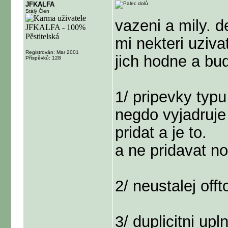
JFKALFA
Stálý Člen
vazeni a mily. d
mi nekteri uzivat
Registrován: Mar 2001
jich hodne a bu
Příspěvků: 128
1/ pripevky typ
negdo vyjadruje 
pridat a je to.
a ne pridavat n
2/ neustalej offt
3/ duplicitni up