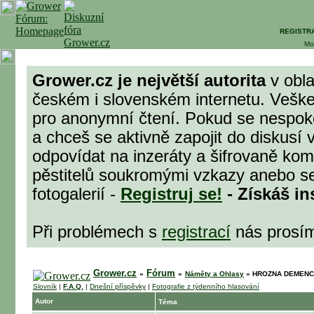
REGISTR
Mo
Grower.cz je největší autorita
v obla
českém i slovenském internetu. Veške
pro anonymní čtení. Pokud se nespok
a chceš se aktivně zapojit do diskusí 
odpovídat na inzeráty a šifrovaně komu
pěstitelů soukromými vzkazy anebo se
fotogalerií -
Registruj se!
- Získáš in
Při problémech s
registrací
nás prosí
Grower.cz
Fórum
»
»
Náměty a Ohlasy
»
HROZNA DEMENCE
Slovník
|
F.A.Q.
|
Dnešní příspěvky
|
Fotografie z týdenního hlasování
Autor
Téma