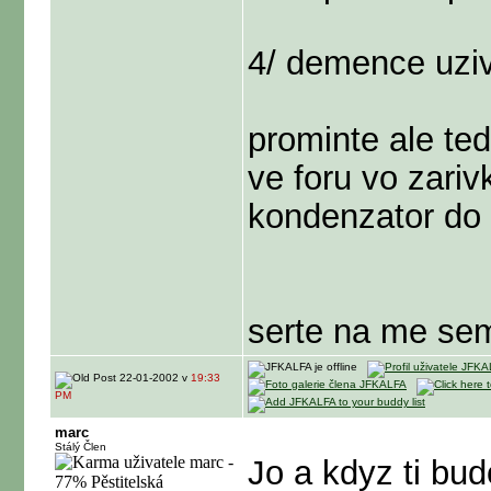
4/ demence uziv
prominte ale ted
ve foru vo zariv
kondenzator do 
serte na me se
22-01-2002 v
19:33
PM
marc
Stálý Člen
Jo a kdyz ti bud