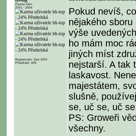
hh-top
Čestný Člen
2001 - 2004
Pokud nevíš, co 
nějakého sboru 
výše uvedených t
ho mám moc rád,
jiných míst zdr
Registrován: Sep 2001
nejstarší. A tak
Příspěvků: 405
laskavost. Nene
majestátem, svou
slušně, používej
se, uč se, uč se.
PS: Groweři vědí
všechny.