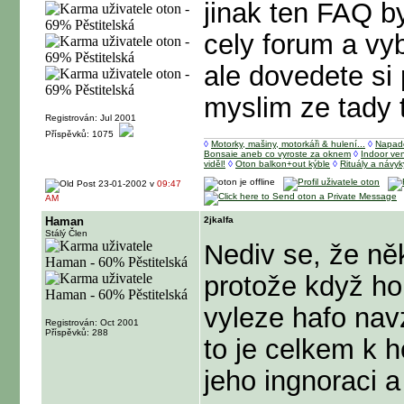
jinak ten FAQ by
cely forum a vyb
ale dovedete si
myslim ze tady 
Registrován: Jul 2001
Příspěvků: 1075
◊
Motorky, mašiny, motorkáři & hulení...
◊
Napad
Bonsaie aneb co vyroste za oknem
◊
Indoor ve
viděl!
◊
Oton balkon+out kýble
◊
Rituály a návyk
23-01-2002 v
09:47
AM
Haman
2jkalfa
Stálý Člen
Nediv se, že něk
protože když ho 
vyleze hafo navz
Registrován: Oct 2001
Příspěvků: 288
to je celkem k h
jeho ingnoraci a