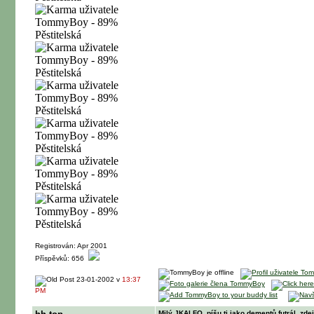
Registrován: Apr 2001
Příspěvků: 656
23-01-2002 v
13:37
PM
Milý JKALFO, píšu ti jako dementů futrál, zde