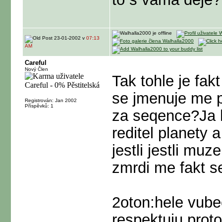
23-01-2002 v
07:13
AM
Careful
Nový Člen
Tak tohle je fa
se jmenuje me pe
Registrován: Jan 2002
Příspěvků: 1
za seqence?Ja h
reditel planety 
jestli jestli m
zmrdi me fakt s
2oton:hele vube
respektuju prot