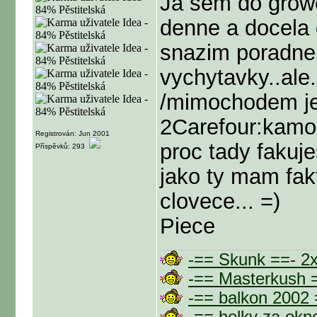
Ja sem do growe
denne a docela 
snazim poradne 
vychytavky..ale.
/mimochodem jeh
2Carefour:kamo 
Registrován: Jun 2001
proc tady fakuje
Příspěvků: 293
jako ty mam fak
clovece... =)
Piece
-== Skunk ==- 
-== Masterkush
-== balkon 2002