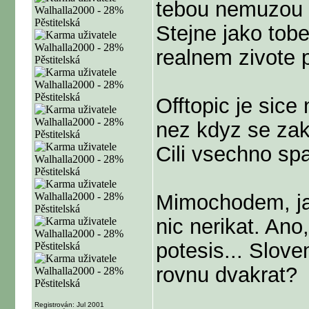
tebou nemuzou so
Stejne jako tobe
realnem zivote 
Offtopic je sice
nez kdyz se zak
Cili vsechno sp
Mimochodem, jak
nic nerikat. Ano,
potesis... Slove
rovnu dvakrat?
Registrován: Jul 2001