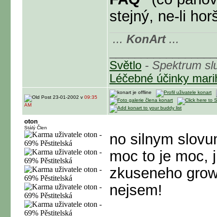
stejný, ne-li horš
...
KonArt
...
_________________
Světlo
- Spektrum sl
Léčebné účinky mar
23-01-2002 v
09:35
AM
oton
Stálý Člen
no silnym slovu
moc to je moc, 
zkuseneho growe
nejsem!