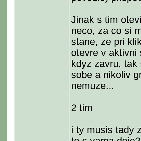
Jinak s tim otev
neco, za co si 
stane, ze pri kli
otevre v aktivn
kdyz zavru, tak 
sobe a nikoliv g
nemuze...
2 tim
i ty musis tady
to s vama deje