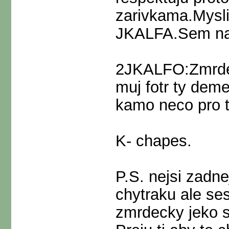
zarivkama.Mysli
JKALFA.Sem na 
2JKALFO:Zmrde 
muj fotr ty deme
kamo neco pro t
K- chapes.
P.S. nejsi zadn
chytraku ale se
zmrdecky jeko se