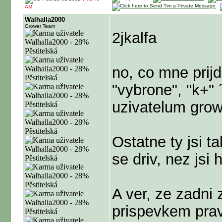
AM
Walhalla2000
Grower Team
2jkalfa
no, co mne prij
"vybrone", "k+"
uzivatelum grow
Ostatne ty jsi t
se driv, nez jsi h
A ver, ze zadni 
prispevkem prav