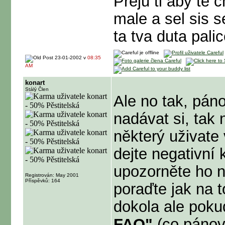
Preju ti aby te 
male a sel sis s
ta tva duta palic
23-01-2002 v
08:35
AM
konart
Stálý Člen
Ale no tak, pán
nadávat si, tak
některý uživate 
dejte negativní
upozorněte ho n
Registrován: May 2001
Příspěvků: 164
poraďte jak na t
dokola ale pok
FAQ"
(co pánové