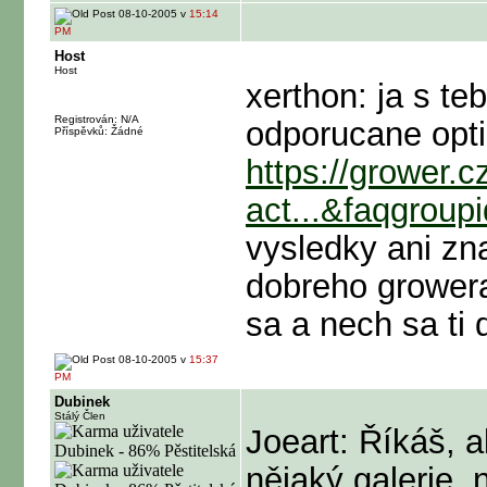
08-10-2005 v
15:14
PM
Host
Host
xerthon: ja s te
Registrován: N/A
odporucane opt
Příspěvků: Žádné
https://grower.
act...&faqgroup
vysledky ani zn
dobreho grower
sa a nech sa ti 
08-10-2005 v
15:37
PM
Dubinek
Stálý Člen
Joeart: Říkáš, a
nějaký galerie, 