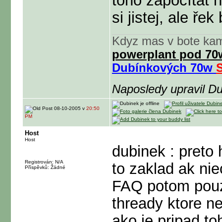
toho započítat 
si jistej, ale řek
Kdyz mas v bote kam
powerplant pod 7
Dubínkových 70w
Naposledy upravil D
08-10-2005 v
20:50
PM
Host
Host
dubinek : preto 
Registrován: N/A
to zaklad ak ni
Příspěvků: Žádné
FAQ potom pouz
thready ktore n
ako je pripad t