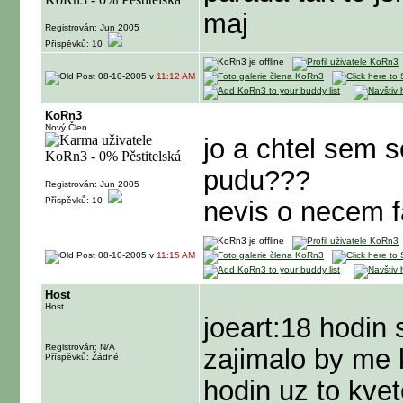
maj
Registrován: Jun 2005
Příspěvků: 10
08-10-2005 v
11:12 AM
KoRn3
Nový Člen
jo a chtel sem 
pudu???
Registrován: Jun 2005
Příspěvků: 10
nevis o necem 
08-10-2005 v
11:15 AM
Host
Host
joeart:18 hodin
Registrován: N/A
zajimalo by me k
Příspěvků: Žádné
hodin uz to kvete