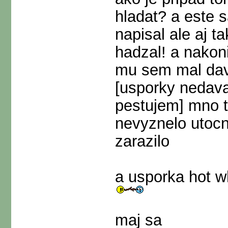
hladat? a este 
napisal ale aj 
hadzal! a nako
mu sem mal davat
[usporky nedava
pestujem] mno t
nevyznelo utocn
zarazilo
a usporka hot wh
maj sa