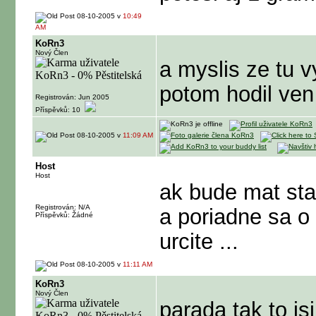
08-10-2005 v
10:49
AM
KoRn3
Nový Člen
a myslis ze tu v
potom hodil ven
Registrován: Jun 2005
Příspěvků: 10
08-10-2005 v
11:09 AM
Host
Host
ak bude mat stal
Registrován: N/A
a poriadne sa o 
Příspěvků: Žádné
urcite ...
08-10-2005 v
11:11 AM
KoRn3
Nový Člen
parada tak to js