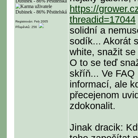
https://grower.
threadid=17044
Registrován: Feb 2005
solidní a nemus
Příspěvků: 256
sodík... Akorát
white, snažit se 
O to se teď snaž
skříň... Ve FAQ
informací, ale k
přecejenom uvid
zdokonalit.
Jinak dracik: K