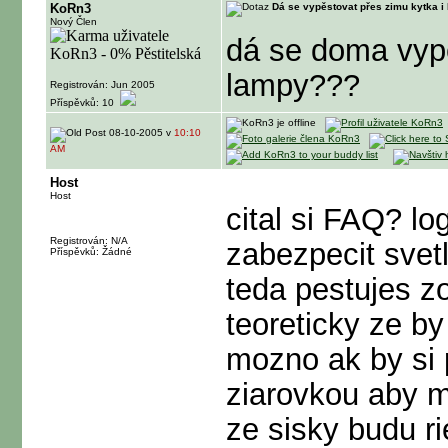
KoRn3
Dá se vypěstovat přes zimu kytka 
Nový Člen
dá se doma vypě
lampy???
Registrován: Jun 2005
Příspěvků: 10
08-10-2005 v
10:10
AM
Host
Host
cital si FAQ? lo
Registrován: N/A
zabezpecit svet
Příspěvků: Žádné
teda pestujes z
teoreticky ze by
mozno ak by si 
ziarovkou aby ma
ze sisky budu r