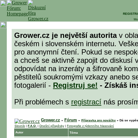
REGISTR
Mo
Grower.cz je největší autorita
v obla
českém i slovenském internetu. Veške
pro anonymní čtení. Pokud se nespok
a chceš se aktivně zapojit do diskusí 
odpovídat na inzeráty a šifrovaně komu
pěstitelů soukromými vzkazy anebo se
fotogalerií -
Registruj se!
- Získáš in
Při problémech s
registrací
nás prosí
Grower.cz
Fórum
»
»
Přípravka pro nováčky
»
Dá se vypěs
Slovník
|
F.A.Q.
|
Dnešní příspěvky
|
Fotografie z týdenního hlasování
Autor
Téma