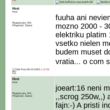
PM
Host
Host
fuuha ani nevie
Registrován: N/A
mozno 2000 - 3
Příspěvků: Žádné
elektriku plati
vsetko nielen mo
budem muset dop
vratia... o com
08-10-2005 v
12:59
PM
Host
Host
joeart:16 neni m
Registrován: N/A
,,scrog 250w,,) 
Příspěvků: Žádné
fajn:-) A pristi 