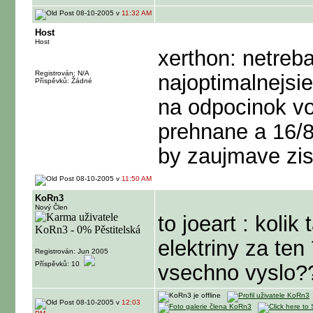
08-10-2005 v
11:32 AM
Host
Host
xerthon: netreba
Registrován: N/A
najoptimalnejsie
Příspěvků: Žádné
na odpocinok vo 
prehnane a 16/
by zaujmave zis
08-10-2005 v
11:50 AM
KoRn3
Nový Člen
to joeart : kolik
elektriny za ten
Registrován: Jun 2005
Příspěvků: 10
vsechno vyslo?
08-10-2005 v
12:03