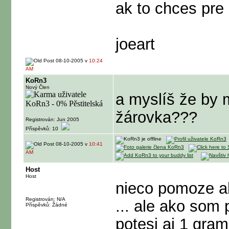
ak to chces pre 
joeart
08-10-2005 v
10:24
AM
KoRn3
Nový Člen
a myslíš že by 
žárovka???
Registrován: Jun 2005
Příspěvků: 10
08-10-2005 v
10:41
AM
Host
Host
nieco pomoze al
Registrován: N/A
... ale ako som 
Příspěvků: Žádné
potesi aj 1 gram