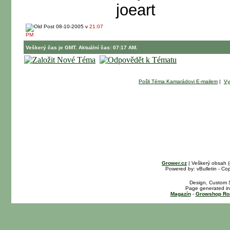
joeart
08-10-2005 v
21:07
PM
Veškerý čas je GMT. Aktuální čas: 07:17 AM.
Pošli Téma Kamarádovi E-mailem
|
Vy
Grower.cz
| Veškerý obsah 
Powered by: vBulletin - Cop
Design, Custom S
Page generated in
Magazín
-
Growshop Ro