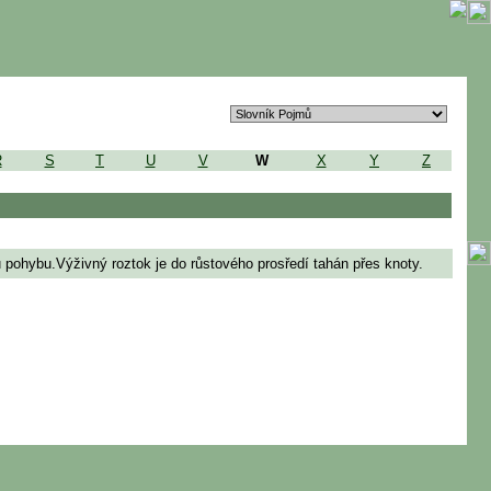
R
S
T
U
V
W
X
Y
Z
pohybu.Výživný roztok je do růstového prosředí tahán přes knoty.