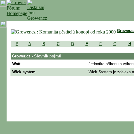
Grower.c
#
A
B
C
D
E
F
G
H
Grower.cz - Slovník pojmů
Watt
Jednotka příkonu a výkonu
Wick system
Wick System je zdaleka ne