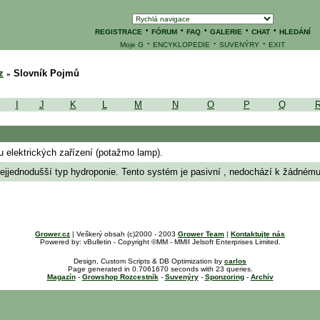
·
·
·
·
·
REGISTRACE
FÓRUM
FAQ
GALERIE
CHAT
HLEDÁNÍ
·
·
·
Moje G
ENCYKLOPEDIE
SUVENÝRY
EXIT
z
Slovník Pojmů
»
I
J
K
L
M
N
O
P
Q
 elektrických zařízení (potažmo lamp).
jjednodušší typ hydroponie. Tento systém je pasivní , nedochází k žádnému 
Grower.cz
| Veškerý obsah (c)2000 - 2003
Grower Team
|
Kontaktujte nás
Powered by: vBulletin - Copyright ©MM - MMII Jelsoft Enterprises Limited.
Design, Custom Scripts & DB Optimization by
carlos
Page generated in 0.7061670 seconds with 23 queries.
Magazín
-
Growshop Rozcestník
-
Suvenýry
-
Sponzoring
-
Archív