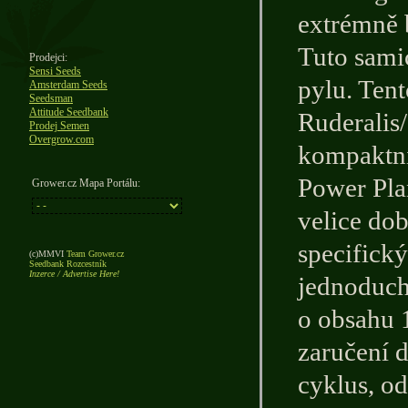
extrémně 
Tuto sami
Prodejci:
Sensi Seeds
pylu. Tent
Amsterdam Seeds
Seedsman
Attitude Seedbank
Ruderalis/
Prodej Semen
Overgrow.com
kompaktní
Power Plan
Grower.cz Mapa Portálu:
velice do
specifický
(c)MMVI
Team Grower.cz
Seedbank Rozcestník
Inzerce / Advertise Here!
jednoduch
o obsahu 1
zaručení d
cyklus, od