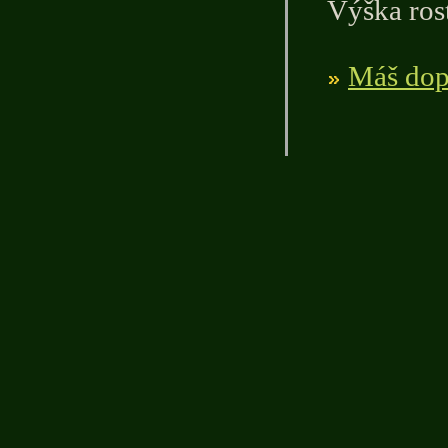
Výška ros
Máš dopl