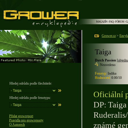
MAGAZÍN
-
FAQ
-
FÓRUM
-
G
Grower.cz
>
Encyk
Taiga
Dutch Passion
[
objedn
Neuvedeno
Fenotyp:
Indika
Hodnocení:
0.00/10
Hledej odrůdu podle šlechtitele:
Oficiální 
Hledej odrůdu podle fenotypu:
DP: Taiga
Ruderalis/
Přidat growreport
Pravidla pro growreporty
známé gen
O Autorech