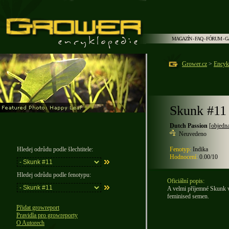
MAGAZÍN
-
FAQ
-
FÓRUM
-
G
Grower.cz
>
Encyk
Skunk #11
Dutch Passion
[
objedn
Neuvedeno
Hledej odrůdu podle šlechtitele:
Fenotyp:
Indika
Hodnocení:
0.00/10
Hledej odrůdu podle fenotypu:
Oficiální popis:
A velmi příjemné Skunk v
feminised semen.
Přidat growreport
Pravidla pro growreporty
O Autorech