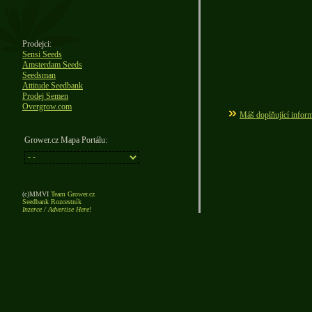
Prodejci:
Sensi Seeds
Amsterdam Seeds
Seedsman
Attitude Seedbank
Prodej Semen
Overgrow.com
Máš doplňující inform
Grower.cz Mapa Portálu:
(c)MMVI
Team Grower.cz
Seedbank Rozcestník
Inzerce / Advertise Here!