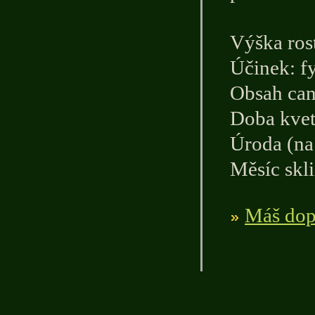
Výška ros
Účinek: f
Obsah can
Doba kvet
Úroda (na 
Měsíc skli
Máš dopl