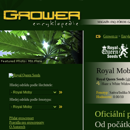
MAGAZÍN
-
FAQ
-
FÓRUM
-
G
Grower.cz
>
Encyk
Royal Mo
Royal Queen Seeds
[
ob
Haze x White Wido
Hledej odrůdu podle šlechtitele:
Fenotyp:
Sativa/Indika 
Hodnocení:
0.00/10
Hledej odrůdu podle fenotypu:
Oficiální 
Přidat growreport
Od počátk
Pravidla pro growreporty
O Autorech