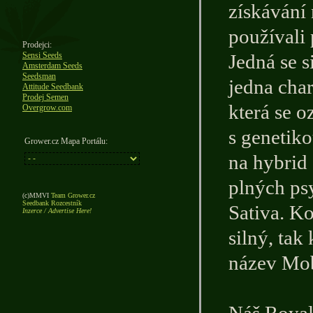
získávání
používali 
Prodejci:
Sensi Seeds
Jedná se s
Amsterdam Seeds
Seedsman
jedna char
Attitude Seedbank
Prodej Semen
která se o
Overgrow.com
s genetiko
Grower.cz Mapa Portálu:
na hybrid 
plných ps
(c)MMVI
Team Grower.cz
Seedbank Rozcestník
Sativa. Ko
Inzerce / Advertise Here!
silný, tak
název Mo