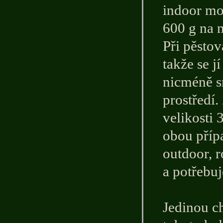
indoor mo
600 g na 
Při pěstov
takže se j
nicméně s
prostředí.
velikosti 
obou příp
outdoor, 
a potřebuj
Jedinou ch