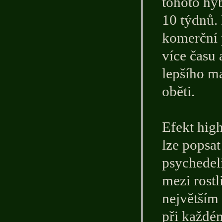
tohoto hyb
10 týdnů.
komerční p
více času 
lepšího ma
oběti.
Efekt high
lze popsat
psychedel
mezi rostl
největším
při každé