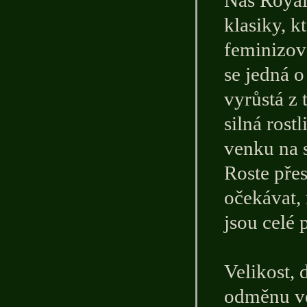
Náš Royal
klasiky, 
feminizov
se jedná o
vyrůstá z
silná rost
venku na 
Roste přes
očekávat, 
jsou celé
Velikost, 
odměnu ve