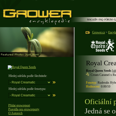
MAGAZÍN
-
FAQ
-
FÓRUM
-
G
Grower.cz
>
Encyk
Royal Cre
Royal Queen Seeds
[
ob
Cream Caramel x Rud
Hledej odrůdu podle šlechtitele:
Fenotyp:
Ruderalis Hybr
Hodnocení:
0.00/10
Hledej odrůdu podle fenotypu:
Oficiální 
Přidat growreport
Jedná se o
Pravidla pro growreporty
O Autorech