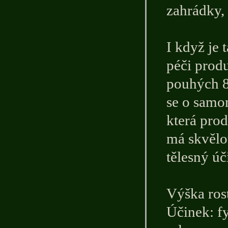
zahrádky, 
I když je 
péči produ
pouhých 8
se o samon
která prod
má skvělou
tělesný úč
Výška ros
Účinek: f