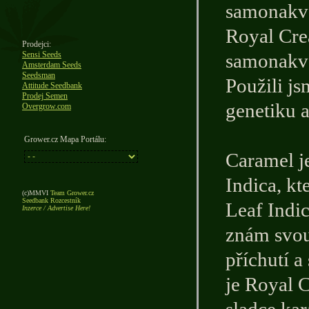
samonakvé
Royal Cre
Prodejci:
Sensi Seeds
samonakvé
Amsterdam Seeds
Seedsman
Použili js
Attitude Seedbank
Prodej Semen
genetiku a
Overgrow.com
Grower.cz Mapa Portálu:
Caramel j
Indica, k
(c)MMVI
Team Grower.cz
Seedbank Rozcestník
Leaf Indic
Inzerce / Advertise Here!
znám svou
příchutí 
je Royal C