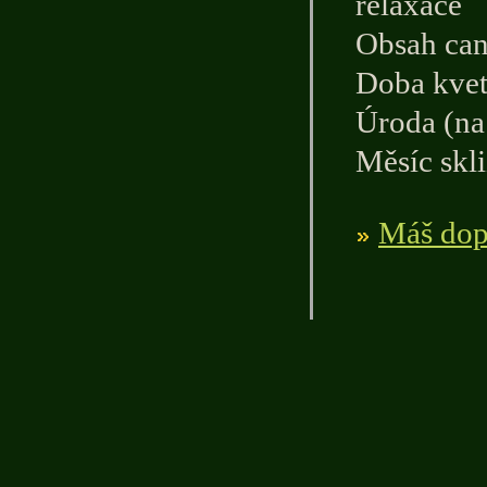
relaxace
Obsah can
Doba kvet
Úroda (na 
Měsíc skli
Máš dopl