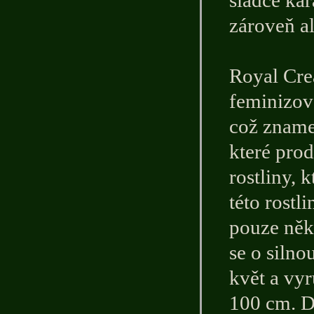
sladce ka
zároveň al
Royal Cre
feminizova
což znamen
které prod
rostliny, 
této rostl
pouze něk
se o silno
květ a vy
100 cm. D