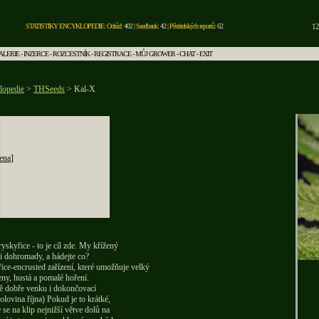
STATISTIKY ENCYKLOPEDIE: Odrůd:
402
| Seedbank:
42
| Pěstitelských reportů:
62
12
ALERIE
-
INZERCE
-
ROZCESTNÍK
-
REGISTRACE
-
MŮJ GROWER
-
CHAT
-
EXIT
lopedie
>
THSeeds
> Kal-X
ena
]
yskyřice - to je cíl zde. My křížený
i dohromady, a hádejte co?
yřice-encrusted zařízení, které umožňuje velký
ny, hustá a pomalé hoření.
ě dobře venku i dokončovací
lovina října) Pokud je to krátké,
 se na klip nejnižší větve dolů na