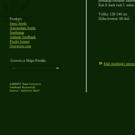
pomáhají rostlinné zaměře
Kal-X hash vzal 3. místo
Výška: 120-140 cm
Doba kvetení: 60 dnů
Prodejci:
Sensi Seeds
Amsterdam Seeds
Seedsman
Attitude Seedbank
Prodej Semen
Overgrow.com
Grower.cz Mapa Portálu:
Máš doplňující inform
(c)MMVI
Team Grower.cz
Seedbank Rozcestník
Inzerce / Advertise Here!