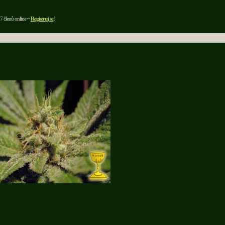
7 členů online
~
Registruj se
!