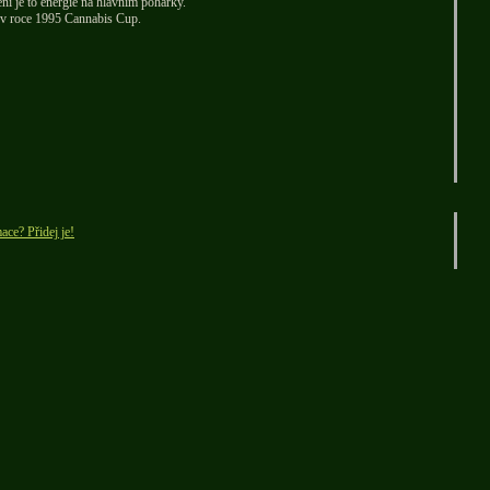
ní je to energie na hlavním pohárky.
 v roce 1995 Cannabis Cup.
ace? Přidej je!