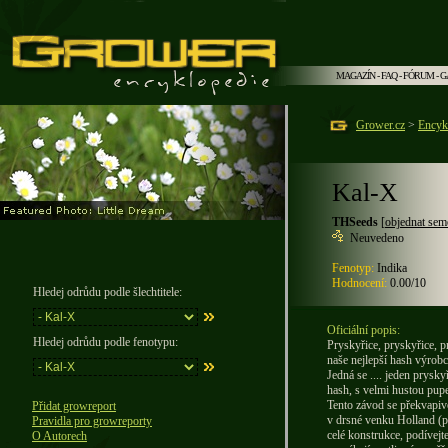
MAGAZÍN
-
FAQ
-
FÓRUM
-
G
Grower.cz
>
Encyk
Kal-X
THSeeds
[
objednat sem
Neuvedeno
Fenotyp:
Indika
Hodnocení:
0.00/10
Hledej odrůdu podle šlechtitele:
Oficiální popis:
Hledej odrůdu podle fenotypu:
Pryskyřice, pryskyřice, pr
naše nejlepší hash výrobc
Jedná se .... jeden prysk
hash, s velmi hustou pupe
Tento závod se překvapiv
Přidat growreport
v drsné venku Holland (po
Pravidla pro growreporty
celé konstrukce, podívejte
O Autorech