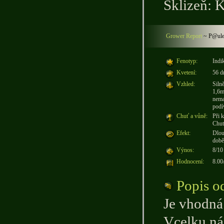
Sklizeň: K
Grower Report
~
P@ul
Fenotyp:
Indi
Kvetení:
56 d
Vzhled:
Siln
1,6m
nema
podí
Chuť a vůně:
Při 
Chuť
Efekt:
Dlou
době
Výnos:
8/10
Hodnocení:
8.00
Popis o
Je vhodná
Vcelku ná