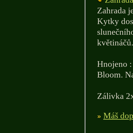
Zahrada j
Kytky dos
slunečníh
květináčů
Hnojeno :
Bloom. Na
Zálivka 2
Máš dopl