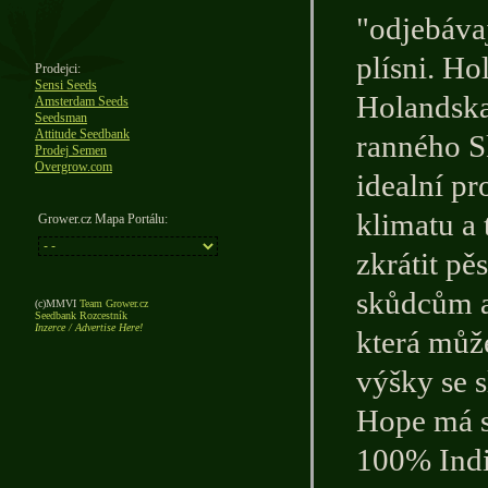
"odjebávaj
plísni. H
Prodejci:
Sensi Seeds
Holandska
Amsterdam Seeds
Seedsman
Attitude Seedbank
ranného S
Prodej Semen
Overgrow.com
idealní p
klimatu a 
Grower.cz Mapa Portálu:
zkrátit pě
skůdcům a
(c)MMVI
Team Grower.cz
Seedbank Rozcestník
Inzerce / Advertise Here!
která můž
výšky se 
Hope má sl
100% Ind