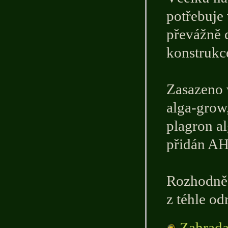
potřebuje 
převážně d
konstrukce
Zasazeno 
alga-grow
plagron al
přidán AH 
Rozhodně 
z téhle od
Zahrada