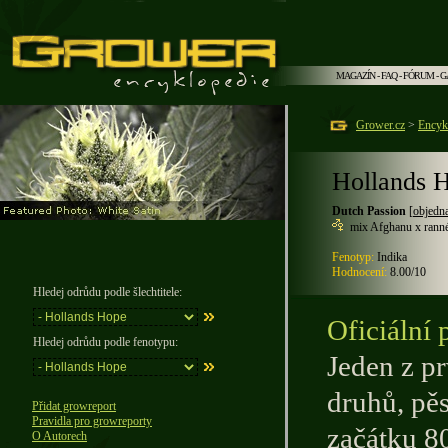
MAGAZÍN
-
FAQ
-
FÓRUM
-
G
Grower.cz
>
Encyk
Hollands 
Dutch Passion
[
objedn
mix Afghanu x rann
Fenotyp:
Indika
Hodnocení:
8.00/10
Hledej odrůdu podle šlechtitele:
Oficiální 
Hledej odrůdu podle fenotypu:
Jeden z p
druhů, pě
Přidat growreport
Pravidla pro growreporty
začátku 80
O Autorech