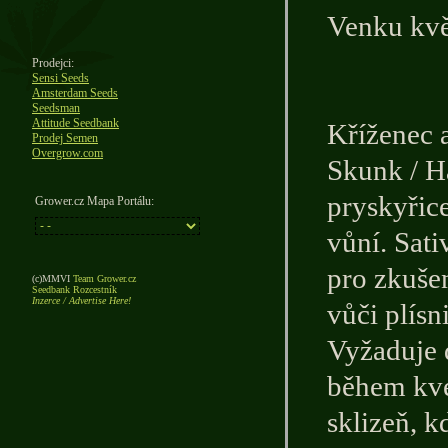
Venku květ
Prodejci:
Sensi Seeds
Amsterdam Seeds
Seedsman
Attitude Seedbank
Kříženec 
Prodej Semen
Overgrow.com
Skunk / H
pryskyřic
Grower.cz Mapa Portálu:
vůní. Sati
pro zkuše
(c)MMVI
Team Grower.cz
Seedbank Rozcestník
Inzerce / Advertise Here!
vůči plísn
Vyžaduje 
během kvet
sklizeň, k