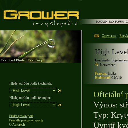
MAGAZÍN
-
FAQ
-
FÓRUM
-
G
Grower.cz
>
Encyk
High Leve
Eva Seeds
[
objednat s
Neuvedeno
Fenotyp:
Indika
Hodnocení:
0.00/10
Hledej odrůdu podle šlechtitele:
Oficiální 
Hledej odrůdu podle fenotypu:
Výnos: st
Typ: Kryt
Přidat growreport
Pravidla pro growreporty
Uvnitř kv
O Autorech