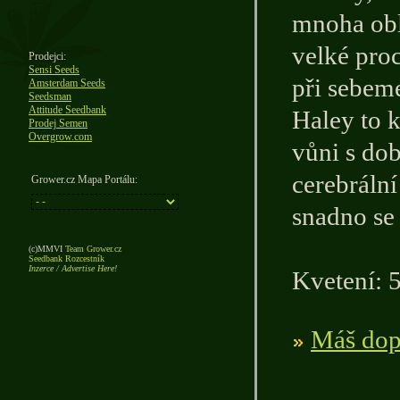
mnoha obl
velké proc
Prodejci:
Sensi Seeds
při sebem
Amsterdam Seeds
Seedsman
Attitude Seedbank
Haley to 
Prodej Semen
Overgrow.com
vůni s do
cerebráln
Grower.cz Mapa Portálu:
snadno se 
(c)MMVI
Team Grower.cz
Seedbank Rozcestník
Inzerce / Advertise Here!
Kvetení: 
Máš dopl