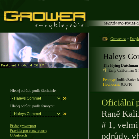
MAGAZÍN
-
FAQ
-
FÓRUM
-
G
Grower.cz
>
Encyk
Haleys C
The Flying Dutchman
Early Californian X
Fenotyp:
Indika/Sativa 
Hodnocení:
0.00/10
Hledej odrůdu podle šlechtitele:
Oficiální 
Hledej odrůdu podle fenotypu:
Raně Kali
# 1, velm
Přidat growreport
Pravidla pro growreporty
odrůdy, v
O Autorech