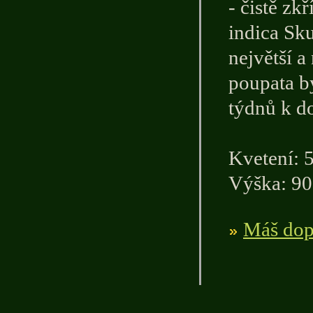
- čistě zk
indica Sk
největší a
poupata b
týdnů k do
Kvetení: 
Výška: 90
Máš dopl