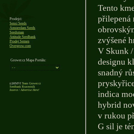
Tento kme
přilepená 
Prodejci:
Sensi Seeds
obrovským
Amsterdam Seeds
Seedsman
Attitude Seedbank
zvýšené h
Prodej Semen
Overgrow.com
V Skunk /
designu k
Grower.cz Mapa Portálu:
snadný rů
pryskyřic
(c)MMVI
Team Grower.cz
Seedbank Rozcestník
Inzerce / Advertise Here!
indica mo
hybrid nov
v rukou př
G sil je t