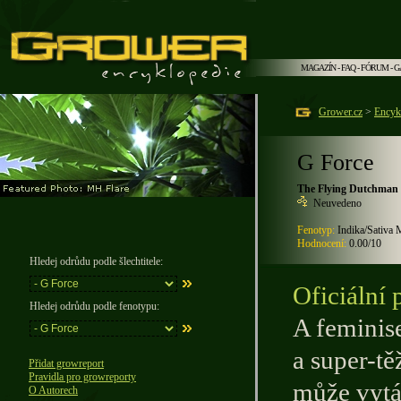
MAGAZÍN
-
FAQ
-
FÓRUM
-
G
Grower.cz
>
Encyk
G Force
The Flying Dutchman
Neuvedeno
Fenotyp:
Indika/Sativa 
Hodnocení:
0.00/10
Hledej odrůdu podle šlechtitele:
Oficiální 
Hledej odrůdu podle fenotypu:
A feminis
a super-tě
Přidat growreport
Pravidla pro growreporty
může vytá
O Autorech