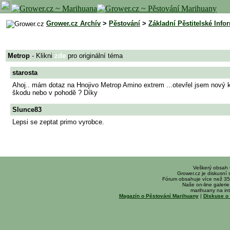
Grower.cz Archív
>
Pěstování
>
Základní Pěstitelské Info
Metrop
- Klikni
zde
pro originální téma
starosta
Ahoj.. mám dotaz na Hnojivo Metrop Amino extrem ...otevřel jsem nový kan
škodu nebo v pohodě ? Díky
Slunce83
Lepsi se zeptat primo vyrobce.
Veškerý obsah
Grower.cz je diskusní
Fórum obsahuje více než 35
Naše on-line galerie 
marihuany na int
Magazín o Pěstování Marihuany
|
Diskuse o