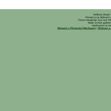
Veškerý obsah
Grower.cz je diskusní
Fórum obsahuje více než 35
Naše on-line galerie 
marihuany na int
Magazín o Pěstování Marihuany
|
Diskuse o