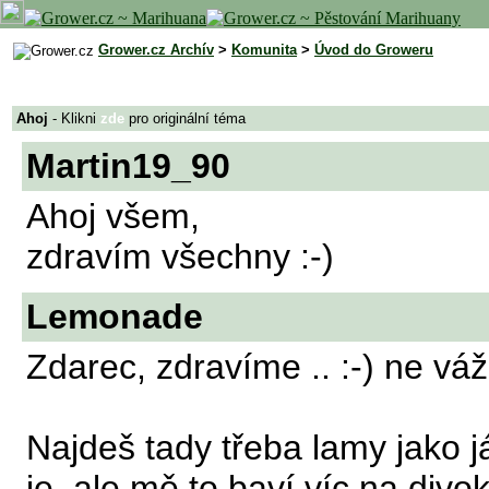
Grower.cz Archív
>
Komunita
>
Úvod do Groweru
Ahoj
- Klikni
zde
pro originální téma
Martin19_90
Ahoj všem,
zdravím všechny :-)
Lemonade
Zdarec, zdravíme .. :-) ne vá
Najdeš tady třeba lamy jako j
je, ale mě to baví víc na divo