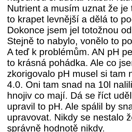
Nutrient a musím uznat že je 
to krapet levnější a dělá to 
Dokonce jsem jel totožnou odr
Stejně to nabylo, vonělo to p
A teď k problémům. AN pH pe
to krásná pohádka. Ale co jse
zkorigovalo pH musel si tam n
4.0. Oni tam snad na 10l nal
hnojiv co mají. Dá se říct udě
upravil to pH. Ale spálil by 
upravovat. Nikdy se nestalo 
správně hodnotě nikdy.