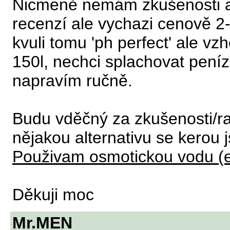
Nicmeně nemám zkušenosti an
recenzí ale vychazi cenově 2-
kvuli tomu 'ph perfect' ale v
150l, nechci splachovat peníz
napravím ručně.
Budu vděčný za zkušenosti/r
nějakou alternativu se kerou j
Použivam osmotickou vodu (e
Děkuji moc
Mr.MEN