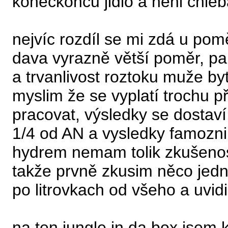
koneckoncu jidlo a neni chleb
nejvíc rozdíl se mi zdá u pom
dava vyrazně větší poměr, pa
a trvanlivost roztoku muže byt
myslim že se vyplatí trochu př
pracovat, výsledky se dostaví
1/4 od AN a vysledky famozni..
hydrem nemam tolik zkušeno
takže prvně zkusim něco jed
po litrovkach od všeho a uvid
na ten jungle in da box jsem 