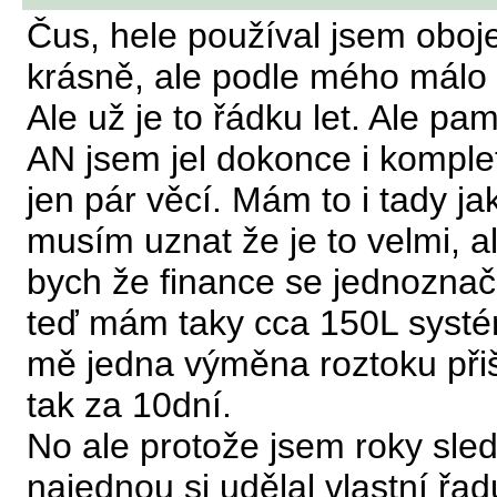
Čus, hele používal jsem oboje.
krásně, ale podle mého málo
Ale už je to řádku let. Ale pam
AN jsem jel dokonce i kompl
jen pár věcí. Mám to i tady 
musím uznat že je to velmi, a
bych že finance se jednoznačn
teď mám taky cca 150L systém
mě jedna výměna roztoku přišl
tak za 10dní.
No ale protože jsem roky sle
najednou si udělal vlastní řa