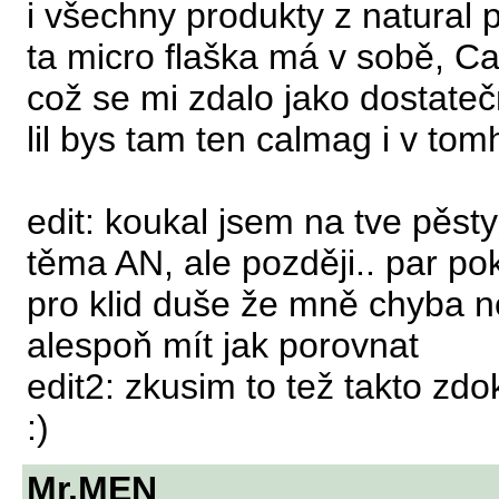
i všechny produkty z natural
ta micro flaška má v sobě, C
což se mi zdalo jako dostate
lil bys tam ten calmag i v tom
edit: koukal jsem na tve pěsty
těma AN, ale později.. par p
pro klid duše že mně chyba n
alespoň mít jak porovnat
edit2: zkusim to tež takto z
:)
Mr.MEN