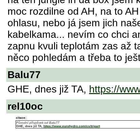
moc rozdilne od AH, na to AH 
ohlasu, nebo já jsem jich naše
kabelkama... nevím co chci an
zapnu kvuli teplotám zas až ta
něco pohledám a třeba to je
Balu77
GHE, dnes již TA,
https://www
rel10oc
citace:
Původní příspěvek od Balu77
GHE, dnes již TA,
https://www.eurohydro.com/cs/tripart