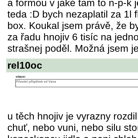
a formou v jaké tam to n-p-k
teda :D bych nezaplatil za 1l f
box. Koukal jsem právě, že b
za řadu hnojiv 6 tisíc na jedn
strašnej poděl. Možná jsem j
rel10oc
citace:
Původní příspěvek od Vana
.
u těch hnojiv je vyrazny rozdi
chuť, nebo vuni, nebo silu ston