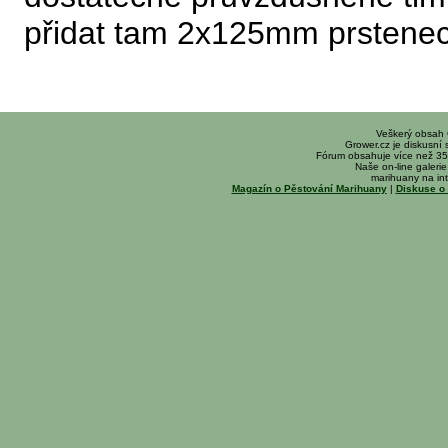
přidat tam 2x125mm prstenec, 
Veškerý obsah
Grower.cz je diskusní
Fórum obsahuje více než 35
Naše on-line galerie 
marihuany na int
Magazín o Pěstování Marihuany
|
Diskuse o