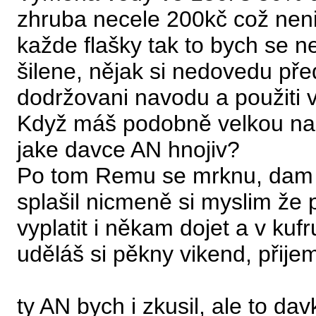
zhruba necele 200kč což neni
každe flašky tak to bych se n
šilene, nějak si nedovedu pře
dodržovani navodu a použiti v
Když máš podobně velkou nadr
jake davce AN hnojiv?
Po tom Remu se mrknu, dam 
splašil nicmeně si myslim že 
vyplatit i někam dojet a v kuf
uděláš si pěkny vikend, přije
ty AN bych i zkusil, ale to da