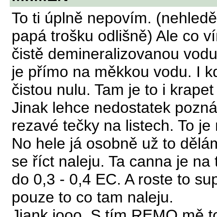
To ti úplně nepovím. (nehledě
papá trošku odlišně) Ale co v
čistě demineralizovanou vodu.
je přímo na měkkou vodu. I k
čistou nulu. Tam je to i krapet
Jinak lehce nedostatek pozná
rezavé tečky na listech. To j
No hele já osobně už to dělá
se říct naleju. Ta canna je na
do 0,3 - 0,4 EC. A roste to su
pouze to co tam naleju.
Jiank jooo. S tím REMO mě to 