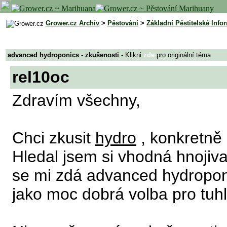
Grower.cz Archív
>
Pěstování
>
Základní Pěstitelské Info
advanced hydroponics - zkušenosti
- Klikni
zde
pro originální téma
rel10oc
Zdravím všechny,
Chci zkusit
hydro
, konkretně
Hledal jsem si vhodná hnojiva
se mi zdá advanced hydropon
jako moc dobrá volba pro tuhl