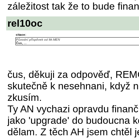
záležitost tak že to bude fina
rel10oc
citace:
Původní příspěvek od Mr.MEN
Čus, ...
čus, děkuji za odpověď, REMO
skutečně k nesehnani, když n
zkusím.
Ty AN vychazi opravdu finančn
jako 'upgrade' do budoucna k
dělam. Z těch AH jsem chtěl 