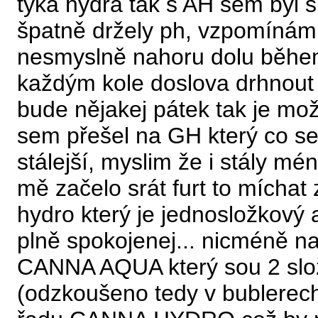
týká hydra tak s AH sem byl 
špatně držely ph, vzpomínám 
nesmyslně nahoru dolu během 
každým kole doslova drhnout b
bude nějakej pátek tak je mož
sem přešel na GH který co s
stálejší, myslim že i stály mén
mě začelo srát furt to míchat
hydro který je jednosložkový
plně spokojenej... nicméně n
CANNA AQUA který sou 2 slož
(odzkoušeno tedy v bublerec