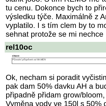
tu cenu. Dokonce bych to přir
výsledku týče. Maximálně z An
vyplatilo. I s tím clem by to 
sehnat protože se mi nechce p
rel10oc
citace:
Původní příspěvek od Mr.MEN
.
Ok, necham si poradit vyčisti
pak dam 50% davku AH a budu
připadně přidam grow/bloom, 
Vyměna vody ve 150l s 50% d