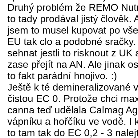
Druhý problém že REMO Nutri
to tady prodával jistý člověk. 
jsem to musel kupovat po vše
EU tak clo a podobné sračky.
sehnat jestli to risknout z UK
zase přejít na AN. Ale jinak 
to fakt parádní hnojivo. :)
Ještě k té demineralizované 
čistou EC 0. Protože chci max
canna teď udělala Calmag Age
vápníku a hořčíku ve vodě. I
to tam tak do EC 0,2 - 3 nalej