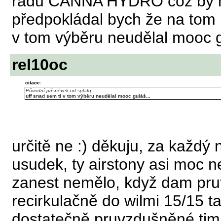
řadu CANNA HYDRO což by na 
předpokládal bych že na tom 
v tom výběru neudělal mooc g
rel10oc
citace:
Původní příspěvek od splafq
uff snad sem ti v tom výběru neudělal mooc guláš...
určitě ne :) děkuju, za každý
usudek, ty airstony asi moc ne
zanest nemělo, když dam prut
recirkulačně do wilmi 15/15 ta
dostatečně pruvzdušněné tim 