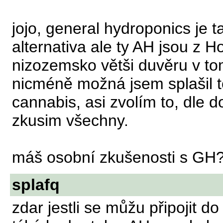
jojo, general hydroponics je
alternativa ale ty AH jsou z 
nizozemsko větši duvěru v to
nicméně možná jsem splašil 
cannabis, asi zvolím to, dle d
zkusim všechny.
máš osobní zkušenosti s GH? 
splafq
zdar jestli se můžu připojit d