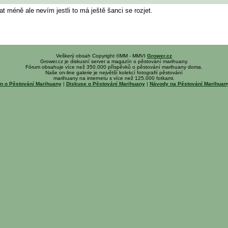
 méně ale nevím jestli to má ještě šanci se rozjet.
Veškerý obsah Copyright ©MM - MMVI
Grower.cz
Grower.cz je diskusní server a magazín o pěstování marihuany.
Fórum obsahuje více než 350.000 příspěvků o pěstování marihuany doma.
Naše on-line galerie je největší kolekcí fotografií pěstování
marihuany na internetu s více než 125.000 fotkami.
n o Pěstování Marihuany
|
Diskuse o Pěstování Marihuany
|
Návody na Pěstování Marihua