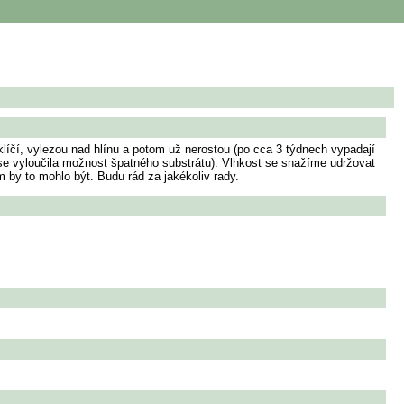
čí, vylezou nad hlínu a potom už nerostou (po cca 3 týdnech vypadají
 se vyloučila možnost špatného substrátu). Vlhkost se snažíme udržovat
 by to mohlo být. Budu rád za jakékoliv rady.