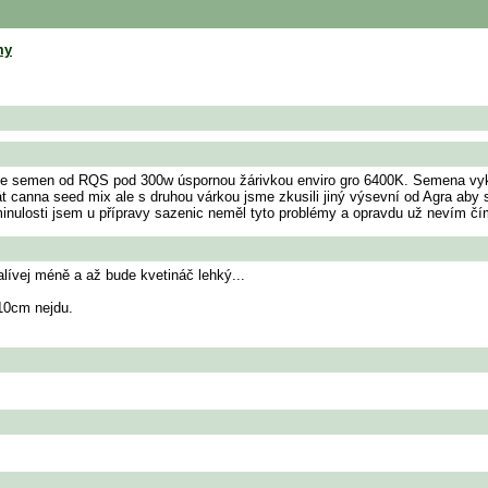
my
ze semen od RQS pod 300w úspornou žárivkou enviro gro 6400K. Semena vyklí
át canna seed mix ale s druhou várkou jsme zkusili jiný výsevní od Agra aby
inulosti jsem u přípravy sazenic neměl tyto problémy a opravdu už nevím čím
alívej méně a až bude kvetináč lehký...
10cm nejdu.