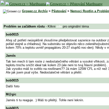
Grower.cz Archív
>
Pěstování
>
Nemoci Rostlin a Problé
Problém se začátkem růstu
- Klikni
zde
pro originální téma
bob0015
Ahoj už potřetí neúspěšně zkoušíme předpěstovat sazenice na outdoor 
pořád stejně a chřadnou). Na substrátu se objevilo něco zeleného(substr
kolem 70% a teplotu uvnitř propagátoru 20-27 stupňů noc-den). Nikdy v m
Jamés
Tak ten mech ti tam roste z nedostatečného větrání a vysoké vlhkosti, z
teplotu trochu snížit ideal tak kolem 23 (ale neni to tvuj hlavní problém)..
Jak vysoko máš to světlo na rostlinami?? Já mám 125W CFL a níž než 
Ale jak jsem psal výše. Nedostatečné větrání a přelití.
bob0015
Další foto
M@gic
Jamés ti tu reaguje. :) Máš to přelitý. Tohle není leknín.
bob0015